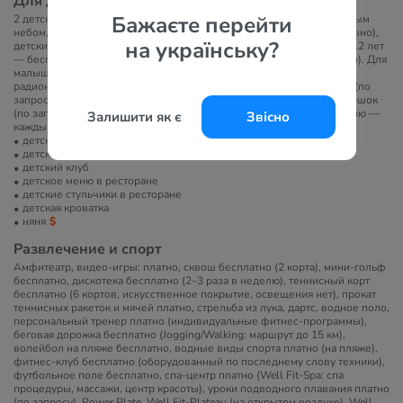
Для детей
Бажаєте перейти
2 детских бассейн с пресной водой, детская площадка (под открытым
небом, огорожена, покрытие — трава), детская дискотека (ежедневно),
на українську?
детский клуб (с утренними и дневными программами для детей 4-12 лет
— бесплатно), программы для подростков (только в высокий сезон). Для
малышей: стерилизатор для бутылочек (по запросу, бесплатно),
радионяня (по запросу, бесплатно), подогреватель для бутылочек (по
запросу, бесплатно), детская ванночка (по запросу, бесплатно), горшок
(по запросу, бесплатно), детские коляски (по запросу), детское меню —
Залишити як є
Звісно
каждый день в главном ресторане.
детский бассейн
детская площадка
детский клуб
детское меню в ресторане
детские стульчики в ресторане
детская кроватка
няня
Развлечение и спорт
Амфитеатр, видео-игры: платно, сквош бесплатно (2 корта), мини-гольф
бесплатно, дискотека бесплатно (2–3 раза в неделю), теннисный корт
бесплатно (6 кортов, искусственное покрытие, освещения нет), прокат
теннисных ракеток и мячей платно, стрельба из лука, дартс, водное поло,
персональный тренер платно (индивидуальные фитнес-программы),
беговая дорожка бесплатно (Jogging/Walking: маршрут до 15 км),
волейбол на пляже бесплатно, водные виды спорта платно (на пляже),
фитнес-клуб бесплатно (оборудованный по последнему слову техники),
футбольное поле бесплатно, спа-центр платно (Well Fit-Spa: спа
процедуры, массажи, центр красоты), уроки подводного плавания платно
(по запросу), Power Plate, Well Fit-Plateau (на открытом воздухе), Well