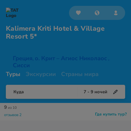
Kalimera Kriti Hotel & Village
Resort 5*
Греция
о. Крит – Агиос Николаос
,
,
Сисси
Туры
Экскурсии
Страны мира
Куда
7
-
9
ночей
9
из 10
Где купить тур?
отзывов 2