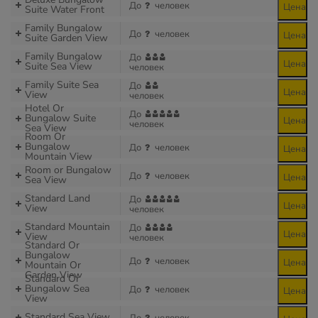
До
человек
Цена
Suite Water Front
Family Bungalow
До
человек
Цена
Suite Garden View
Family Bungalow
До
Цена
Suite Sea View
человек
Family Suite Sea
До
Цена
View
человек
Hotel Or
До
Bungalow Suite
Цена
человек
Sea View
Room Or
Bungalow
До
человек
Цена
Mountain View
Room or Bungalow
До
человек
Цена
Sea View
Standard Land
До
Цена
View
человек
Standard Mountain
До
Цена
View
человек
Standard Or
Bungalow
До
человек
Цена
Mountain Or
Garden View
Standard Or
Bungalow Sea
До
человек
Цена
View
Standard Sea View