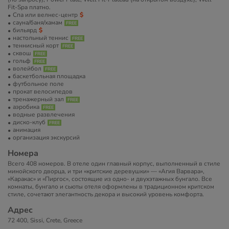
Fit-Spa платно.
Спа или велнес-центр
сауна/баня/хамам
бильярд
настольный теннис
теннисный корт
сквош
гольф
волейбол
баскетбольная площадка
футбольное поле
прокат велосипедов
тренажерный зал
аэробика
водные развлечения
диско-клуб
анимация
организация экскурсий
Номера
Всего 408 номеров. В отеле один главный корпус, выполненный в стиле
минойского дворца, и три «критские деревушки» — «Агия Варвара»,
«Каракас» и «Пиргос», состоящие из одно- и двухэтажных бунгало. Все
комнаты, бунгало и сьюты отеля оформлены в традиционном критском
стиле, сочетают элегантность декора и высокий уровень комфорта.
Адрес
72 400, Sissi, Crete, Greece