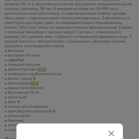
(платно), Wi-Fi в общественных местах (бесплатно), медицинский центр
(платно), магазины, ТВ-зал, 9 конференц-залов (на 10–500 чел.),
диетическое меню (бесплатно), 1 главный ресторан Artemis: завтрак,
обед, ужин; с отдельной зоной «только для взрослых», 2 ресторана a la
carte (гурме-ресторан: ужин, по предварительному бронированию,
платно; «The Cave»: ужин, по предварительному бронированию), 5 баров,
2 открытых бассейнов с пресной водой: 1 из них — олимпийского
размера, 50 м длиной, макс. глубина 4 м и вышка для прыжков в воду, 1
крытый бассейн с пресной водой, с подогревом, у бассейна зонтики,
шезлонги, полотенца (бесплатно).
ресторан
ресторан a la carte
кафе/бар
открытый бассейн
крытый бассейн
конференц-зал/банкетный зал
бизнес-центр
автостоянка
прокат автомобилей
бесплатный Wi-Fi
прачечная
врач
номера для некурящих
трансфер в/из аэропорта
обмен валют
банкомат
оплата платежными картами
год реновации