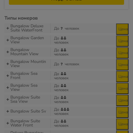
Типы номеров
Bungalow Deluxe
До
человек
Цена
Suite WaterFront
Bungalow Garden
До
Цена
View
человек
Bungalow
До
Цена
Mountain View
человек
Bungalow Mountin
До
человек
Цена
View
Bungalow Sea
До
Цена
Front
человек
Bungalow Sea
До
Цена
View
человек
Bungalow Suite
До
Цена
Sea View
человек
До
Bungalow Suite Sv
Цена
человек
Bungalow Suite
До
Цена
Water Front
человек
Deluxe Bungalow