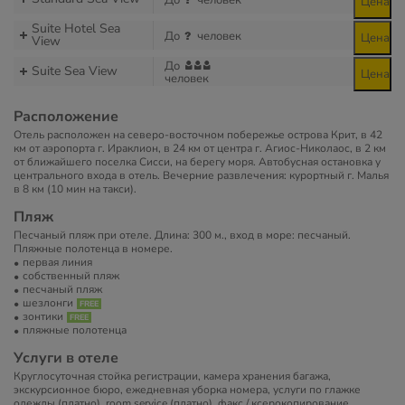
До
человек
Цена
Suite Hotel Sea
До
человек
Цена
View
До
Suite Sea View
Цена
человек
Расположение
Отель расположен на северо-восточном побережье острова Крит, в 42
км от аэропорта г. Ираклион, в 24 км от центра г. Агиос-Николаос, в 2 км
от ближайшего поселка Сисси, на берегу моря. Автобусная остановка у
центрального входа в отель. Вечерние развлечения: курортный г. Малья
в 8 км (10 мин на такси).
Пляж
Песчаный пляж при отеле. Длина: 300 м., вход в море: песчаный.
Пляжные полотенца в номере.
первая линия
собственный пляж
песчаный пляж
шезлонги
зонтики
пляжные полотенца
Услуги в отеле
Круглосуточная стойка регистрации, камера хранения багажа,
экскурсионное бюро, ежедневная уборка номера, услуги по глажке
одежды (платно), room service (платно), факс / ксерокопирование