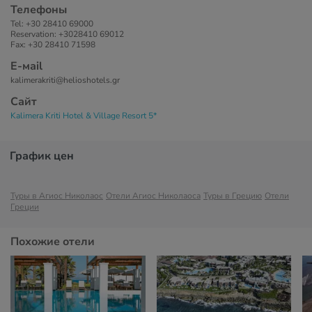
Телефоны
Tel: +30 28410 69000
Reservation: +3028410 69012
Fax: +30 28410 71598
Е-маil
kalimerakriti@helioshotels.gr
Сайт
Kalimera Kriti Hotel & Village Resort 5*
График цен
Туры в Агиос Николаос
Отели Агиос Николаоса
Туры в Грецию
Отели
Греции
Похожие отели