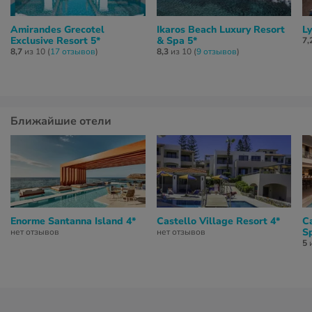
Amirandes Grecotel
Ikaros Beach Luxury Resort
Ly
Exclusive Resort 5*
& Spa 5*
7,
8,7
из 10 (
17 отзывов
)
8,3
из 10 (
9 отзывов
)
Ближайшие отели
Enorme Santanna Island 4*
Castello Village Resort 4*
C
S
нет отзывов
нет отзывов
5
и