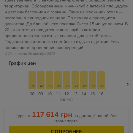
suites sea view в главном здании). Отель с большой зеленой
территорией. Оборудованный мини-клуб с детской площадкой
и детским бассейном с горками. Одна из изюминок отеля —
ресторан в природной пещере. По вечерам проводится
дискотека. До ближайшего поселка Сисси 15 минут пешком. В
20 км от отеля находится гольф-клуб, в котором
предоставляются льготные условия для гостей отеля.
Подходит для активного семейного отдыха с детьми. Есть
возможность проведения конференций.
// Обновлено 20 октября 2023
График цен
сб
вс
пн
вт
ср
чт
пт
сб
вс
08
09
10
11
12
13
14
15
16
Август
117 614 грн
Туры от
за двоих, 7 ночей, без
транспорта
ПОДРОБНЕЕ