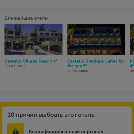
Ближайшие отели
Castello Village Resort 4*
Castello Boutique Suites by
P
the sea 5*
4*
нет отзывов
нет отзывов
не
10 причин выбрать этот отель
Квалифицированный персонал