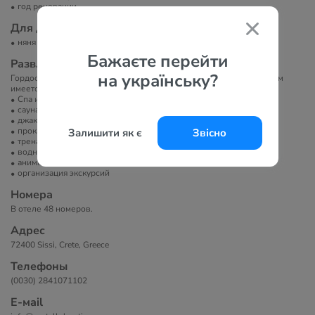
год реновации
Для детей
няня
Бажаєте перейти
Развлечение и спорт
на українську?
Гордостью отеля Castello является роскошный спа-центр, в котором
имеется сауна, паровая баня, фитнес-зал и салон красоты.
Спа или велнес-центр
сауна/баня/хамам
джакузи
прокат велосипедов
Залишити як є
Звісно
тренажерный зал
водные развлечения
анимация
организация экскурсий
Номера
В отеле 48 номеров.
Адрес
72400 Sissi, Crete, Greece
Телефоны
(0030) 2841071102
Е-маil