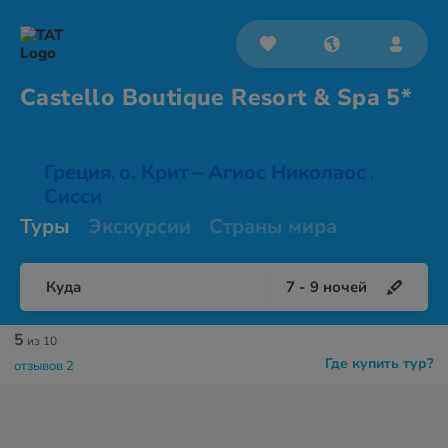
Castello Boutique Resort &
Spa 5*
Греция
о. Крит – Агиос Николаос
,
,
Сисси
Туры
Экскурсии
Страны мира
Куда
7
-
9
ночей
5
из 10
Где купить тур?
отзывов 2