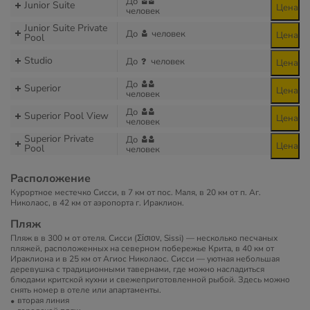
До
Junior Suite
Цена
человек
Junior Suite Private
До
человек
Цена
Pool
Studio
До
человек
Цена
До
Superior
Цена
человек
До
Superior Pool View
Цена
человек
Superior Private
До
Цена
Pool
человек
Расположение
Курортное местечко Сисси, в 7 км от пос. Маля, в 20 км от п. Аг.
Николаос, в 42 км от аэропорта г. Ираклион.
Пляж
Пляж в в 300 м от отеля. Сисси (Σίσιον, Sissi) — несколько песчаных
пляжей, расположенных на северном побережье Крита, в 40 км от
Ираклиона и в 25 км от Агиос Николаос. Сисси — уютная небольшая
деревушка с традиционными тавернами, где можно насладиться
блюдами критской кухни и свежеприготовленной рыбой. Здесь можно
снять номер в отеле или апартаменты.
вторая линия