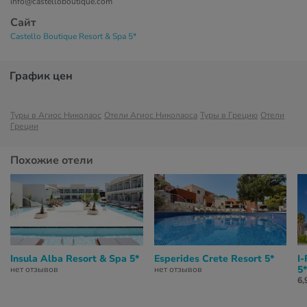
info@castelloboutique.com
Сайт
Castello Boutique Resort & Spa 5*
График цен
Туры в Агиос Николаос
Отели Агиос Николаоса
Туры в Грецию
Отели
Греции
Похожие отели
Insula Alba Resort & Spa 5*
Esperides Crete Resort 5*
I
5*
нет отзывов
нет отзывов
6,