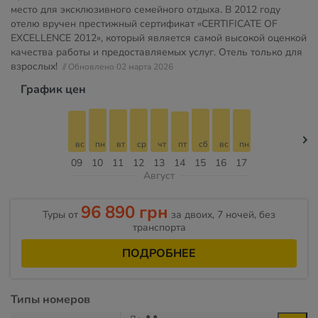
место для эксклюзивного семейного отдыха. В 2012 году
отелю вручен престижный сертификат «CERTIFICATE OF
EXCELLENCE 2012», который является самой высокой оценкой
качества работы и предоставляемых услуг. Отель только для
взрослых!
// Обновлено 02 марта 2026
График цен
вс
пн
вт
ср
чт
пт
сб
вс
пн
09
10
11
12
13
14
15
16
17
Август
96 890 грн
Туры от
за двоих, 7 ночей, без
транспорта
ПОДРОБНЕЕ
Типы номеров