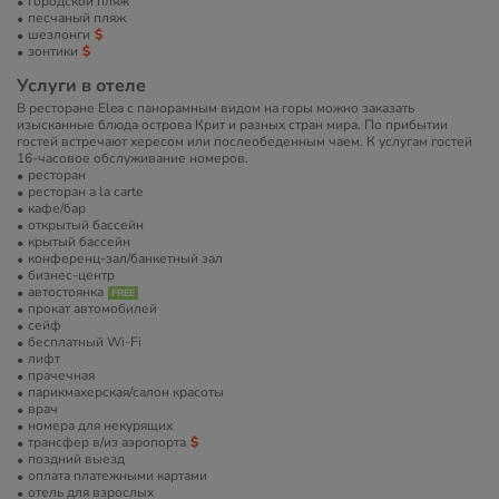
городской пляж
песчаный пляж
шезлонги
зонтики
Услуги в отеле
В ресторане Elea с панорамным видом на горы можно заказать
изысканные блюда острова Крит и разных стран мира. По прибытии
гостей встречают хересом или послеобеденным чаем. К услугам гостей
16-часовое обслуживание номеров.
ресторан
ресторан a la carte
кафе/бар
открытый бассейн
крытый бассейн
конференц-зал/банкетный зал
бизнес-центр
автостоянка
прокат автомобилей
сейф
бесплатный Wi-Fi
лифт
прачечная
парикмахерская/салон красоты
врач
номера для некурящих
трансфер в/из аэропорта
поздний выезд
оплата платежными картами
отель для взрослых