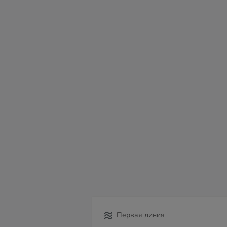
пн
вт
ср
чт
пт
сб
в
10
11
12
13
14
15
16
Первая линия