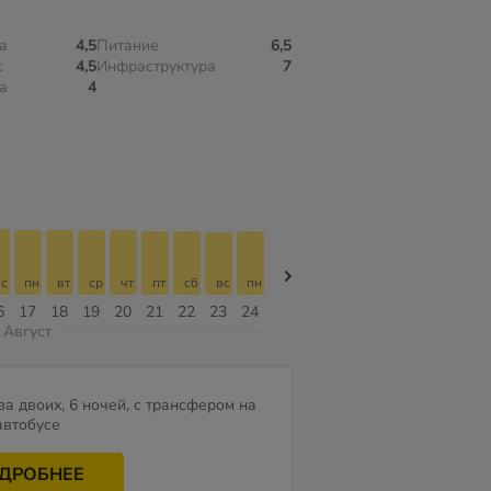
а
4,5
Питание
6,5
с
4,5
Инфраструктура
7
а
4
с
пн
вт
ср
чт
пт
сб
вс
пн
пн
вт
ср
чт
пт
сб
6
17
18
19
20
21
22
23
24
10
11
12
13
14
15
Август
за двоих, 6 ночей, с трансфером на
автобусе
ДРОБНЕЕ