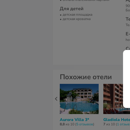
А
90
Для детей
Бо
детская площадка
Т
детская кроватка
Те
Е
ho
С
Fr
Похожие отели
Aurora Villa 3*
Gladiola Hote
8,8
из 10 (
5 отзывов
)
7
из 10 (
1 отзыв