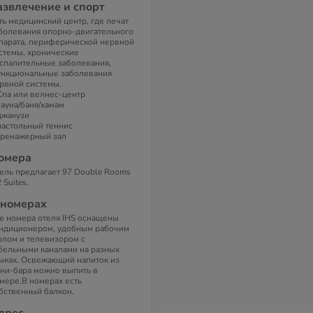
азвлечение и спорт
ть медицинский центр, где лечат
болевания опорно-двигательного
парата, периферической нервной
стемы, хронические
спалительные заболевания,
нкциональные заболевания
рвной системы.
Спа или велнес-центр
сауна/баня/хамам
джакузи
настольный теннис
тренажерный зал
омера
ель предлагает 97 Double Rooms
2 Suites.
 номерах
е номера отеля IHS оснащены
ндиционером, удобным рабочим
олом и телевизором с
бельными каналами на разных
ыках. Освежающий напиток из
ни-бара можно выпить в
мере.В номерах есть
бственный балкон.