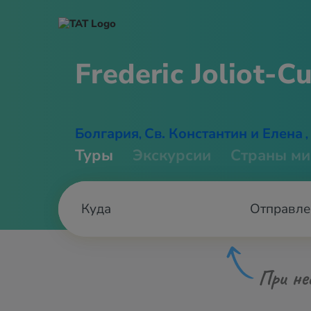
Frederic Joliot-C
Болгария
Св. Константин и Елена
,
,
Туры
Экскурсии
Страны ми
Отправле
При не