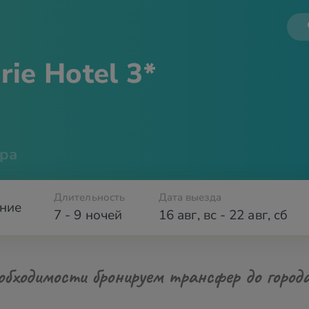
urie
Hotel 3*
ра
Длительность
Дата выезда
ние
7 - 9 ночей
16 авг
,
вс
-
22 авг
,
сб
обходимости бронируем трансфер до город