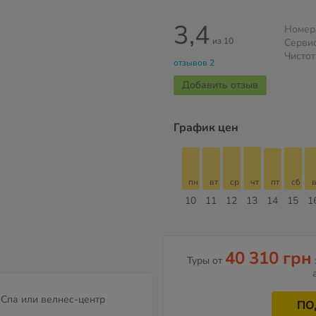
3,4
Номер
из 10
Серви
Чистот
отзывов 2
Добавить отзыв
График цен
с
пн
вт
ср
чт
пт
сб
вс
пн
пн
вт
ср
чт
пт
сб
в
17
18
19
20
21
22
23
24
10
11
12
13
14
15
1
Август
40 310 грн
Туры от
Спа или велнес-центр
ПО