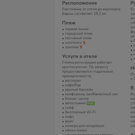
Расположение
Р
Расстояние от отеля до аэропорта
Ес
Варны составляет 18,2 км.
за
ап
Пляж
си
во
первая линия
фу
городской пляж
не
песчаный пляж
шезлонги
зонтики
Услуги в отеле
Стойка регистрации работает
круглосуточно. По запросу
Н
предоставляются гладильные
От
принадлежности.
и 
ресторан
кафе/бар
В
крытый бассейн
конференц-зал/банкетный зал
Вс
бизнес-центр
ко
автостоянка
ст
сейф
ка
бесплатный Wi-Fi
яз
лифт
ми
врач
но
номера для некурящих
со
обмен валют
оплата платежными картами