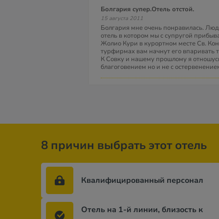
Болгария супер.Отель отстой.
15 августа 2011
Болгария мне очень понравилась. Люд
отель в котором мы с супругой прибыв
Жолио Кури в курортном месте Св. Кон
турфирмах вам начнут его впаривать т
К Совку и нашему прошлому я отношусь
благоговением но и не с остервенение
8 причин выбрать этот отель
Квалифицированный персонал
Отель на 1-й линии, близость к