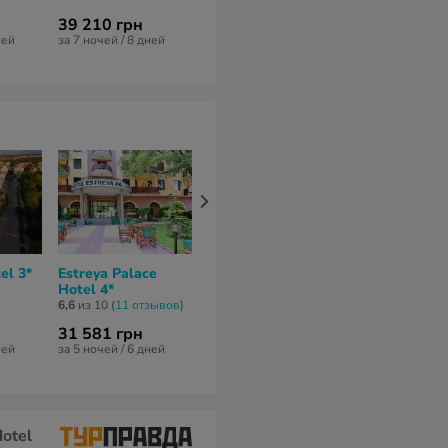
39 210 грн
83 106 грн
68 229 грн
ней
за 7 ночей / 8 дней
за 15 ночей / 16 дней
за 10 ночей / 1
el 3*
Estreya Palace
Romance Hotel and
Astor Garden
Hotel 4*
Family Suites 4*
5*
6,6
из 10 (
11 отзывов
)
6,8
из 10 (
6 отзывов
)
8
из 10 (
1 отзы
31 581 грн
54 631 грн
62 022 грн
ней
за 5 ночей / 6 дней
за 7 ночей / 8 дней
за 7 ночей / 8 
Hotel