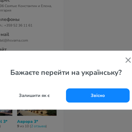
дрес
06 Святые Константин и Елена,
лгария
елефоны
л.: +359 52 36 11 61
-маil
tel@ihsvarna.com
айт
ederic Joliot-Curie Hotel 3*
Бажаєте перейти на українську?
Залишити як є
Звісно
l 3*
Аврора 3*
Bellevue 3*
Лотос 3*
)
9
из 10 (
2 отзывa
)
4,7
из 10 (
3 отзывa
)
5,7
из 10 (
3 отз