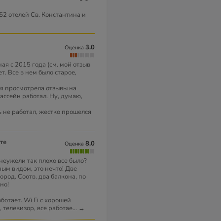
52 отелей Св. Константина и
3.0
Оценка
ая с 2015 года (см. мой отзыв
т. Все в нем было старое,
 я просмотрела отзывы на
ассейн работал. Ну, думаю,
ль не работал, жестко прошелся
те
8.0
Оценка
неужели так плохо все было?
ым видом, это нечто! Две
город. Соотв. два балкона, по
но!
ботает. Wi Fi с хорошей
 телевизор, все работае
...
→