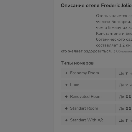
Описание отеля Frederic Jolio
Отель является с
ученых Болгарии.
чем в 5 минутах 
Константина и Ел
ботанического са
составляет 1,2 км
кто желает оздоровиться.
// Обновле
Типы номеров
Economy Room
До
ч
Luxe
До
ч
Renovated Room
До
Standart Room
До
Standart With A/c
До
ч