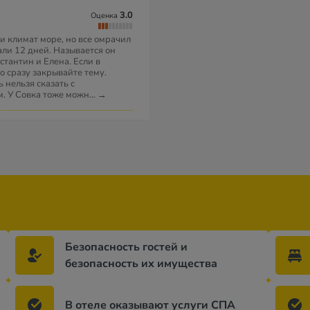
3.0
Оценка
и климат море, но все омрачил
али 12 дней. Называется он
стантин и Елена. Если в
о сразу закрывайте тему.
 нельзя сказать с
м. У Совка тоже можн
...
→
Безопасность гостей и
безопасность их имущества
В отеле оказывают услуги СПА