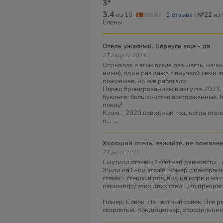
3*
3.4
из 10
2 отзыва
|
№22
из 
Елены
Отель ужасный. Вернусь еще - да
27 августа 2021
Отдыхала в этом отеле раз шесть, начин
ниже), один раз даже с внучкой семи ле
пожившее, но все работало.
Перед бронированием в августе 2021,
букинге: большинство восторженные, б
поеду!
К сож. , 2020 ковидный год, когда оте
п
...
→
Хороший отель, езжайте, не пожалее
23 июля 2015
Смутили отзывы 4-летней давновсти. . 
Жили на 8-ом этаже, номер с панорамн
стены - стекло в пол, вид на море и на 
периметру этих двух стен. Это прекрас
Номер. Совок. Но честный совок. Все ра
скоростью. Кондиционер, холодильник,