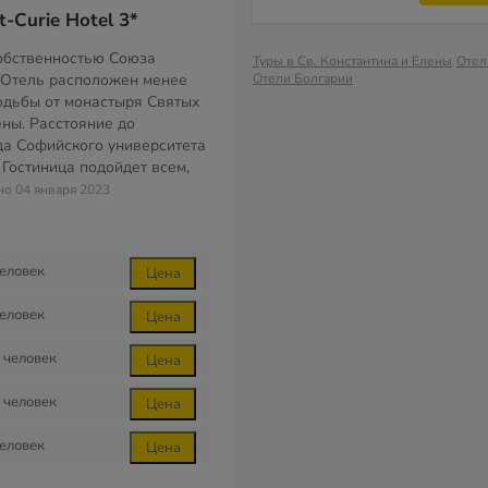
t-Curie Hotel 3*
обственностью Союза
Туры в Св. Константина и Елены
Отел
 Отель расположен менее
Отели Болгарии
ходьбы от монастыря Святых
ены. Расстояние до
да Софийского университета
. Гостиница подойдет всем,
но 04 января 2023
еловек
Цена
еловек
Цена
человек
Цена
человек
Цена
еловек
Цена