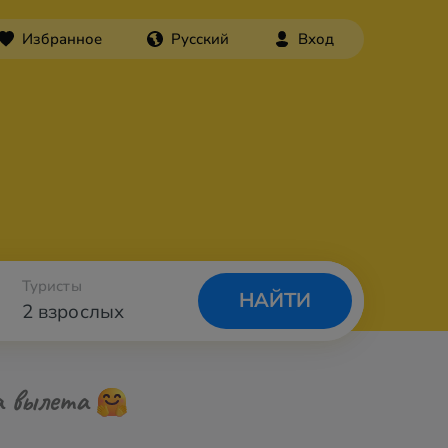
Избранное
Русский
Вход
Туристы
НАЙТИ
2 взрослых
а вылета