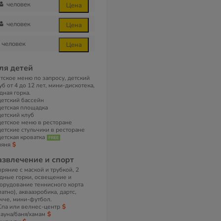
человек
Цена
человек
Цена
человек
Цена
ля детей
тское меню по запросу, детский
уб от 4 до 12 лет, мини-дискотека,
дная горка.
детский бассейн
детская площадка
детский клуб
детское меню в ресторане
детские стульчики в ресторане
детская кроватка
няня
азвлечение и спорт
ряние с маской и трубкой, 2
дные горки, освещение и
орудование теннисного корта
латно), аквааэробика, дартс,
чче, мини-футбол.
Спа или велнес-центр
сауна/баня/хамам