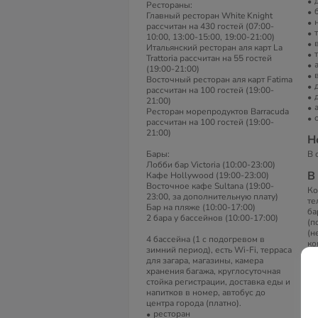
Рестораны:
Главный ресторан White Knight
рассчитан на 430 гостей (07:00-
10:00, 13:00-15:00, 19:00-21:00)
Итальянский ресторан аля карт La
Trattoria рассчитан на 55 гостей
(19:00-21:00)
Восточный ресторан аля карт Fatima
рассчитан на 100 гостей (19:00-
21:00)
Ресторан морепродуктов Barracuda
рассчитан на 100 гостей (19:00-
21:00)
Н
Бары:
В 
Лобби бар Victoria (10:00-23:00)
В
Кафе Hollywood (19:00-23:00)
Восточное кафе Sultana (19:00-
Ко
23:00, за дополнительную плату)
те
Бар на пляже (10:00-17:00)
ба
2 бара у бассейнов (10:00-17:00)
(п
(н
4 бассейна (1 с подогревом в
ко
зимний период), есть Wi-Fi, терраса
ко
для загара, магазины, камера
пр
хранения багажа, круглосуточная
стойка регистрации, доставка еды и
А
напитков в номер, автобус до
46
центра города (платно).
Sh
ресторан