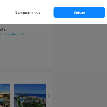
елефоны
069 3621621
Залишити як є
Звісно
-маil
fo@islandview-egypt.com
айт
land View Resort 5*