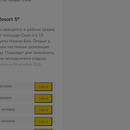
Песчаный пляж
esort 5*
 находится в районе Шаркс
от площади Сохо и в 15
бухты Наама-Бэй. Открыт в
дняя частичная реновация
ду. Подойдет для семейного,
ли молодежного отдыха.
бновлено 04 декабря 2025
еловек
Цена
еловек
Цена
человек
Цена
человек
Цена