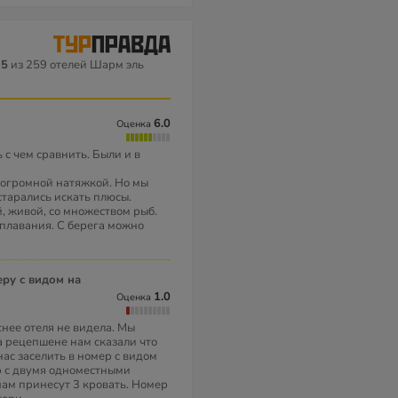
5
из 259 отелей Шарм эль
6.0
Оценка
 с чем сравнить. Были и в
 с огромной натяжкой. Но мы
старались искать плюсы.
, живой, со множеством рыб.
 плавания. С берега можно
1.0
Оценка
снее отеля не видела. Мы
 на рецепшене нам сказали что
нас заселить в номер с видом
р с двумя одноместными
нам принесут 3 кровать. Номер