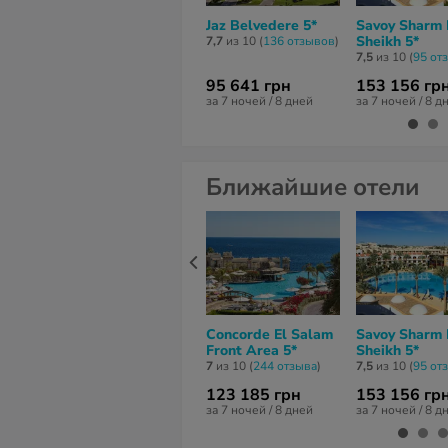
Jaz Belvedere 5*
Savoy Sharm 
Sheikh 5*
7,7
из 10 (
136 отзывов
)
7,5
из 10 (
95 от
95 641 грн
153 156 гр
за 7 ночей / 8 дней
за 7 ночей / 8 д
Ближайшие отели
Concorde El Salam
Savoy Sharm 
Front Area 5*
Sheikh 5*
7
из 10 (
244 отзывa
)
7,5
из 10 (
95 от
123 185 грн
153 156 гр
за 7 ночей / 8 дней
за 7 ночей / 8 д