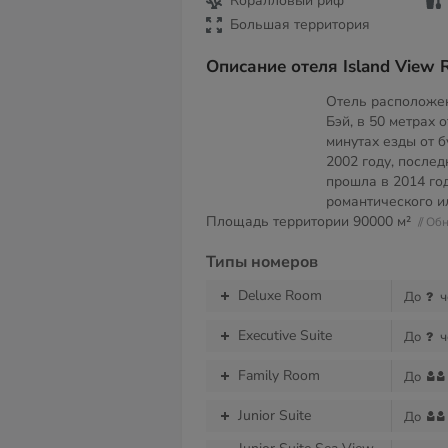
Коралловый риф
Большая территория
Описание отеля Island View R
Отель расположен
Бэй, в 50 метрах 
минутах езды от 
2002 году, после
прошла в 2014 го
романтического и
Площадь территории
90000 м²
// О
Типы номеров
Deluxe Room
До
ч
Executive Suite
До
ч
Family Room
До
Junior Suite
До