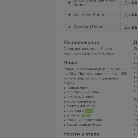
Junior Suite Sea View
До
Room
Sea View Room
До
Standard Room
До
Расположение
Д
Отель расположен в 6 км от
Де
аэропорта Шарм-эль-Шейха.
кл
во
Пляж
Рядом коралловый риф. 2 понтон –
по 40 м. Протяженность пляжа – 400
м. Рекомендуется специальная
обувь.
первая линия
собственный пляж
песчаный пляж
Р
коралловый риф
понтон или пирс
Ны
шезлонги
во
зонтики
об
пляжные полотенца
(п
безветренная бухта
бо
Услуги в отеле