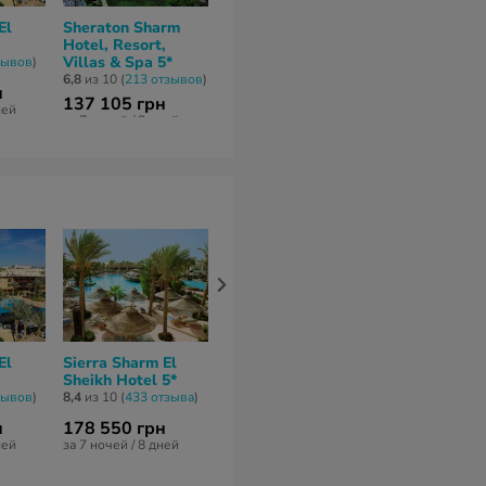
El
Sheraton Sharm
Reef Oasis Beach
Sunrise Arab
Hotel, Resort,
Resort 5*
Beach Resort
Villas & Spa 5*
зывов
)
7,2
из 10 (
315 отзывов
)
9,4
из 10 (
460 о
6,8
из 10 (
213 отзывов
)
н
113 436 грн
114 086 гр
137 105 грн
ней
за 7 ночей / 8 дней
за 7 ночей / 8 
за 7 ночей / 8 дней
El
Sierra Sharm El
Savoy Villas 5*
Royal Savoy 
Sheikh Hotel 5*
нет отзывов
7,7
из 10 (
9 отз
зывов
)
8,4
из 10 (
433 отзывa
)
н
178 550 грн
684 106 грн
656 360 гр
ней
за 7 ночей / 8 дней
за 7 ночей / 8 дней
за 7 ночей / 8 