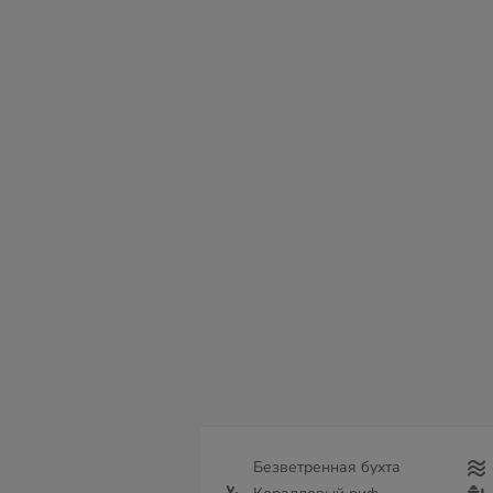
пт
сб
вс
пн
вт
ср
чт
07
08
09
10
11
12
13
Безветренная бухта