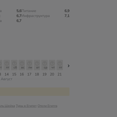
а
5,6
Питание
6,9
с
6,7
Инфраструктура
7,1
а
6,7
т
пт
сб
вс
пн
вт
ср
чт
пт
пт
сб
вс
пн
вт
ср
3
14
15
16
17
18
19
20
21
07
08
09
10
11
12
Август
эль Шейха
Туры в Египет
Отели Египта