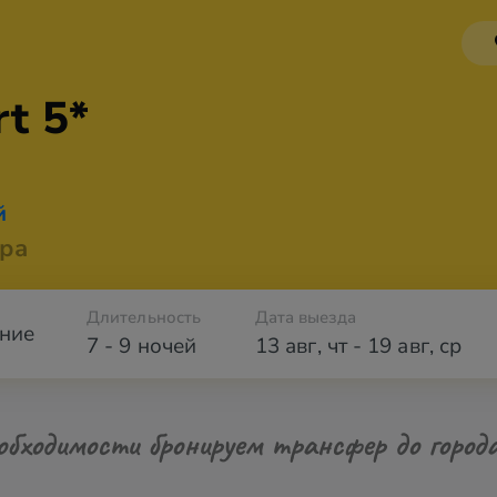
t 5*
й
ра
Длительность
Дата выезда
ние
7 - 9 ночей
13 авг
,
чт
-
19 авг
,
ср
обходимости бронируем трансфер до город