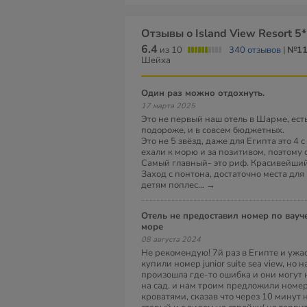
Отзывы о Island View Resort 5*
6.4
из 10
340 отзывов
|
№11
Шейха
Один раз можно отдохнуть.
17 марта 2025
Это не первый наш отель в Шарме, есть
подороже, и в совсем бюджетных.
Это не 5 звёзд, даже для Египта это 4
ехали к морю и за позитивом, поэтому 
Самый главный- это риф. Красивейший
Заход с понтона, достаточно места для
детям поплес
...
→
Отель не предоставил номер по ваучеру с видом на
море
08 августа 2024
Не рекомендую! 7й раз в Египте и ужа
купили номер junior suite sea view, но
произошла где-то ошибка и они могут 
на сад. и нам троим предложили номе
кроватями, сказав что через 10 минут 