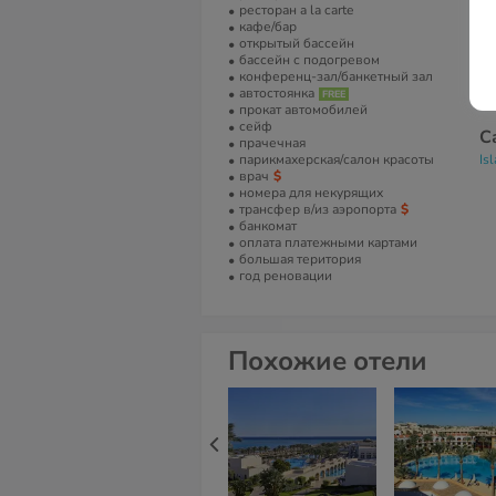
ресторан a la carte
Т
кафе/бар
открытый бассейн
+2
бассейн с подогревом
конференц-зал/банкетный зал
Е
автостоянка
in
прокат автомобилей
сейф
С
прачечная
парикмахерская/салон красоты
Is
врач
номера для некурящих
трансфер в/из аэропорта
банкомат
оплата платежными картами
большая територия
год реновации
Похожие отели