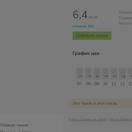
6,4
Номер
из 10
Серви
Чистот
отзывов 340
Добавить отзыв
График цен
пт
сб
вс
пн
вт
ср
чт
пт
пт
сб
вс
пн
вт
ср
ч
14
15
16
17
18
19
20
21
07
08
09
10
11
12
1
Август
Нет туров в этот отель
Туры в Шарм эль Шейх
Отели Шарм 
Первая линия