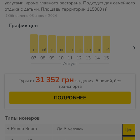
услугами, кроме главного ресторана. Подходит для семейного
отдыха с детьми. Площадь территории
115000 м²
// Обновлено 03 апреля 2024
График цен
пт
сб
вс
пн
вт
ср
чт
пт
сб
07
08
09
10
11
12
13
14
15
Август
31 352 грн
Туры от
за двоих, 5 ночей, без
транспорта
ПОДРОБНЕЕ
Типы номеров
Promo Room
До
человек
Цена