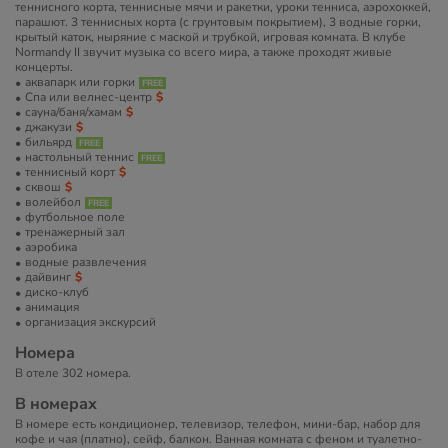
теннисного корта, теннисные мячи и ракетки, уроки тенниса, аэрохоккей,
парашют. 3 теннисных корта (с грунтовым покрытием), 3 водные горки,
крытый каток, ныряние с маской и трубкой, игровая комната. В клубе
Normandy II звучит музыка со всего мира, а также проходят живые
концерты.
аквапарк или горки
Спа или велнес-центр
сауна/баня/хамам
джакузи
бильярд
настольный теннис
теннисный корт
сквош
волейбол
футбольное поле
тренажерный зал
аэробика
водные развлечения
дайвинг
диско-клуб
анимация
организация экскурсий
Номера
В отеле 302 номера.
В номерах
В номере есть кондиционер, телевизор, телефон, мини-бар, набор для
кофе и чая (платно), сейф, балкон. Ванная комната с феном и туалетно-