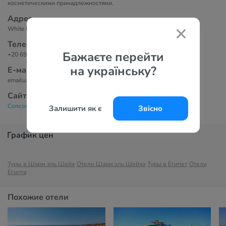
косметическими принадлежностями.
Адрес
White Knight Beach, PO Box 91, Sharm el Sheikh, South Sinai, Egypt
Телефоны
Бажаєте перейти
+20 69 360 1460
на українську?
Е-маil
emailus.sharm@concorde-eg.com
Сайт
Concorde El Salam Sport Area 5*
Залишити як є
Звісно
График цен
Туры в Шарм эль Шейх
Отели Шарм эль Шейха
Туры в Египет
Отели
Египта
Похожие отели