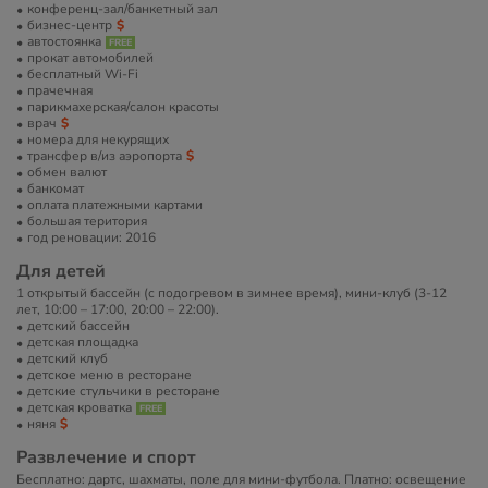
конференц-зал/банкетный зал
бизнес-центр
автостоянка
прокат автомобилей
бесплатный Wi-Fi
прачечная
парикмахерская/салон красоты
врач
номера для некурящих
трансфер в/из аэропорта
обмен валют
банкомат
оплата платежными картами
большая територия
год реновации: 2016
Для детей
1 открытый бассейн (с подогревом в зимнее время), мини-клуб (3-12
лет, 10:00 – 17:00, 20:00 – 22:00).
детский бассейн
детская площадка
детский клуб
детское меню в ресторане
детские стульчики в ресторане
детская кроватка
няня
Развлечение и спорт
Бесплатно: дартс, шахматы, поле для мини­-футбола. Платно: освещение