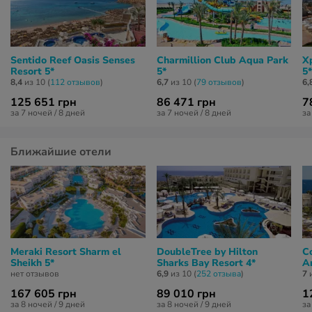
Sentido Reef Oasis Senses
Charmillion Club Aqua Park
X
Resort 5*
5*
5*
8,4
из 10 (
112 отзывов
)
6,7
из 10 (
79 отзывов
)
6,
125 651 грн
86 471 грн
7
за 7 ночей / 8 дней
за 7 ночей / 8 дней
за
Ближайшие отели
Meraki Resort Sharm el
DoubleTree by Hilton
C
Sheikh 5*
Sharks Bay Resort 4*
A
нет отзывов
6,9
из 10 (
252 отзывa
)
7
и
167 605 грн
89 010 грн
1
за 8 ночей / 9 дней
за 8 ночей / 9 дней
за