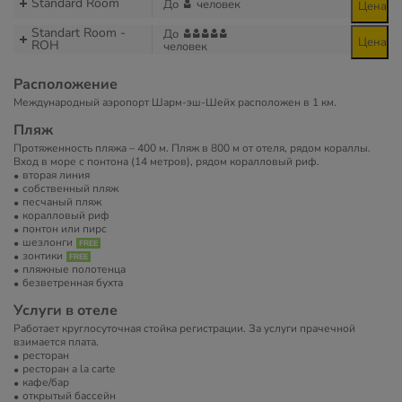
Standard Room
До
человек
Цена
Standart Room -
До
Цена
ROH
человек
Расположение
Международный аэропорт Шарм-эш-Шейх расположен в 1 км.
Пляж
Протяженность пляжа – 400 м. Пляж в 800 м от отеля, рядом кораллы.
Вход в море с понтона (14 метров), рядом коралловый риф.
вторая линия
собственный пляж
песчаный пляж
коралловый риф
понтон или пирс
шезлонги
зонтики
пляжные полотенца
безветренная бухта
Услуги в отеле
Работает круглосуточная стойка регистрации. За услуги прачечной
взимается плата.
ресторан
ресторан a la carte
кафе/бар
открытый бассейн