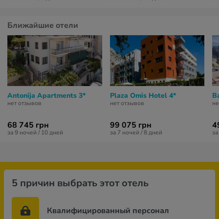
Ближайшие отели
Antonija Apartments 3*
Plaza Omis Hotel 4*
B
нет отзывов
нет отзывов
не
68 745 грн
99 075 грн
4
за 9 ночей / 10 дней
за 7 ночей / 8 дней
за
5 причин выбрать этот отель
Квалифицированный персонал