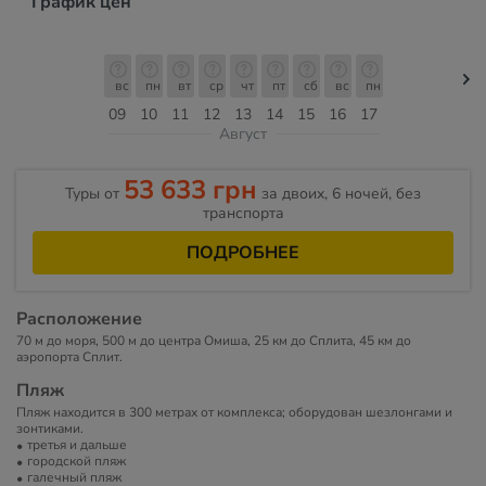
График цен
вс
пн
вт
ср
чт
пт
сб
вс
пн
09
10
11
12
13
14
15
16
17
Август
53 633 грн
Туры от
за двоих, 6 ночей, без
транспорта
ПОДРОБНЕЕ
Расположение
70 м до моря, 500 м до центра Омиша, 25 км до Сплита, 45 км до
аэропорта Сплит.
Пляж
Пляж находится в 300 метрах от комплекса; оборудован шезлонгами и
зонтиками.
третья и дальше
городской пляж
галечный пляж