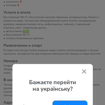
шезлонги
зонтики
Услуги в отеле
Бесплатный Wi-Fi, бесплатная частная парковка, кондиционер, балкон с
видом на море, полностью оборудованная кухня (плита, холодильник,
духовка, микроволновая печь, кофемашина, чайник), стиральная
машина, утюг, гладильная доска.
автостоянка
бесплатный Wi-Fi
оплата платежными картами
Развлечение и спорт
В окрестностях доступны водные виды спорта, велосипедные и пешие
прогулки, экскурсии по достопримечательностям Омиша и окрестностей.
Номера
Апартаменты с двумя спальнями, гостиной зоной, полностью
оборудованной кухней, ванной комнатой с душем и балконом с видом на
море.
В номерах
Бажаєте перейти
Телевизор с плоским экраном, кондиционер, кухня (плита, холодильник,
на українську?
духовка, микроволновая печь, кофемашина, чайник), стиральная
машина, утюг, гладильная доска, фен, туалетно-косметические
принадлежности, бесплатный Wi-Fi, балкон с видом на море.
Адрес