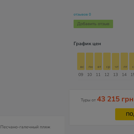
отзывов 0
Добавить отзыв
График цен
б
вс
пн
вт
ср
чт
пт
сб
вс
вс
пн
вт
ср
чт
пт
с
16
17
18
19
20
21
22
23
09
10
11
12
13
14
1
Август
43 215 грн
Туры от
ПО
Песчано-галечный пляж