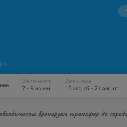
ра
Длительность
Дата выезда
ние
7 - 9 ночей
15 авг
,
сб
-
21 авг
,
пт
обходимости бронируем трансфер до город