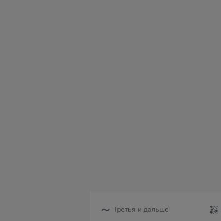
вс
пн
вт
ср
чт
пт
с
09
10
11
12
13
14
15
Третья и дальше