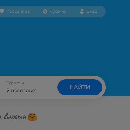
Избранное
Русский
Вход
Туристы
НАЙТИ
2 взрослых
а вылета