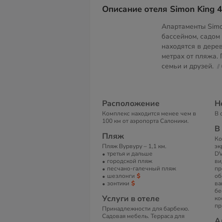
Описание отеля Simon King 4
Апартаменты Simo
бассейном, садом 
находятся в дере
метрах от пляжа. 
семьи и друзей.
/
Расположение
Н
Комплекс находится менее чем в
В 
100 км от аэропорта Салоники.
В
Пляж
Ко
Пляж Вурвуру – 1,1 км.
эк
третья и дальше
DV
городской пляж
ви
песчано-галечный пляж
пр
шезлонги
об
зонтики
ва
бе
Услуги в отеле
ко
пр
Принадлежности для барбекю.
Садовая мебель. Терраса для
А