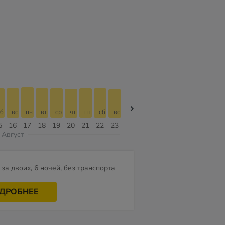
б
вс
пн
вт
ср
чт
пт
сб
вс
вс
пн
вт
ср
чт
пт
5
16
17
18
19
20
21
22
23
09
10
11
12
13
14
Август
за двоих, 6 ночей, без транспорта
ДРОБНЕЕ