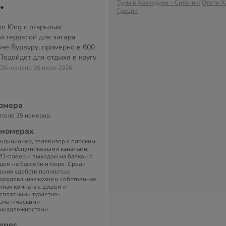
Туры в Халкидики – Ситонию
Отели Х
*
Греции
n King с открытым
и террасой для загара
вне Вурвуру, примерно в 600
Подойдет для отдыха в кругу
/ Обновлено 16 июля 2026
омера
отеле 25 номеров.
 номерах
ндиционер, телевизор с плоским
раном/спутниковыми каналами,
D-плеер и выходом на балкон с
дом на бассейн и море. Среди
очих удобств полностью
орудованная кухня и собственная
нная комната с душем и
сплатными туалетно-
сметическими
инадлежностями.
дрес