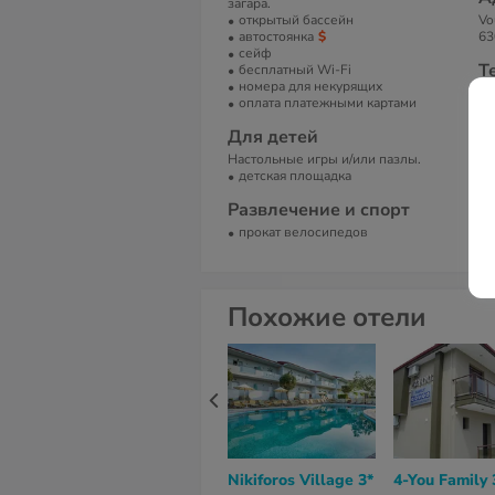
загара.
открытый бассейн
Vo
автостоянка
63
сейф
Т
бесплатный Wi-Fi
номера для некурящих
+3
оплата платежными картами
Е
Для детей
in
Настольные игры и/или пазлы.
детская площадка
С
Si
Развлечение и спорт
прокат велосипедов
Похожие отели
Nikiforos Village 3*
4-You Family 