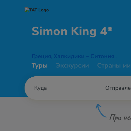
Simon
King 4*
Греция
Халкидики – Ситония
,
,
Туры
Экскурсии
Страны ми
Отправле
При не