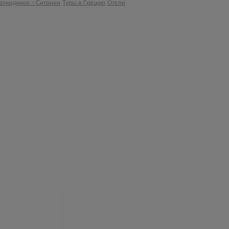
алкидиков – Ситонии
Туры в Грецию
Отели