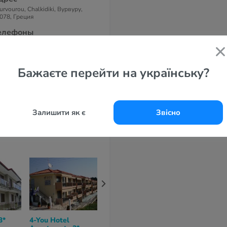
urvourou, Chalkidiki, Вурвуру,
078, Греция
елефоны
0 6980887260 , 2375091516
-маil
fo@simonking.gr
Бажаєте перейти на українську?
айт
mon King 4*
Залишити як є
Звісно
3*
4-You Hotel
Hilltop Hotel 3*
Vozina Hotel