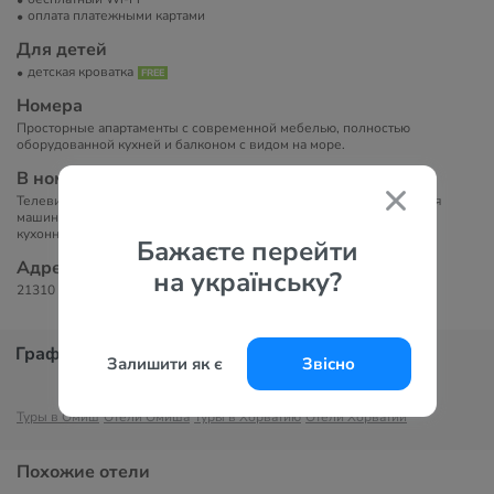
оплата платежными картами
Для детей
детская кроватка
Номера
Просторные апартаменты с современной мебелью, полностью
оборудованной кухней и балконом с видом на море.
В номерах
Телевизор, кондиционер, ванная комната с душем, фен, стиральная
машина, посудомоечная машина, кухня с плитой, холодильником и
кухонными принадлежностями, балкон с видом на море.
Бажаєте перейти
Адрес
на українську?
21310 Омиш, Хорватия
График цен
Залишити як є
Звісно
Туры в Омиш
Отели Омиша
Туры в Хорватию
Отели Хорватии
Похожие отели