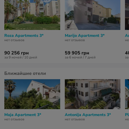
Roza Apartments 3*
Marijo Apartment 3*
A
нет отзывов
нет отзывов
не
90 256 грн
59 905 грн
4
за 9 ночей / 10 дней
за 6 ночей / 7 дней
за
Ближайшие отели
Maja Apartment 3*
Antonija Apartments 3*
P
нет отзывов
нет отзывов
не