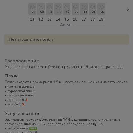
вт
ср
чт
пт
сб
вс
пн
вт
ср
11
12
13
14
15
16
17
18
19
Август
Нет туров в этот отель
Расположение
Расположены на холме в Омише, примерно в 1,5 км от центра города.
Пляж
Пляж находится примерно в 1,5 км, доступен пешком или на автомобиле.
третья и дальше
городской пляж
песчаный пляж
шезлонги
зонтики
Услуги в отеле
Бесплатная парковка, бесплатный Wi-Fi, кондиционер, стиральная и
посудомоечная машины, полностью оборудованная кухня.
автостоянка
бесплатный Wi-Fi