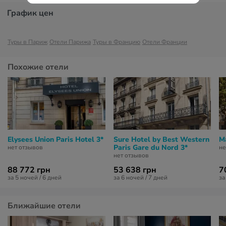
График цен
Туры в Париж
Отели Парижа
Туры в Францию
Отели Франции
Похожие отели
Elysees Union Paris Hotel 3*
Sure Hotel by Best Western
Ma
Paris Gare du Nord 3*
нет отзывов
не
нет отзывов
88 772 грн
53 638 грн
7
за 5 ночей / 6 дней
за 6 ночей / 7 дней
за
Ближайшие отели