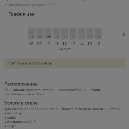
// Обновлено 07 февраля 2025
График цен
сб
вс
пн
вт
ср
чт
пт
сб
вс
08
09
10
11
12
13
14
15
16
Август
Нет туров в этот отель
Расположение
Ближайший аэропорт к отелю — Аэропорт Париж — Орли,
расположенный в 18 км.
Услуги в отеле
Факс/ксерокопирование (платно). Подают на завтрак «шведский стол».
кафе/бар
сейф
бесплатный Wi-Fi
лифт