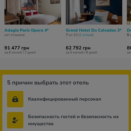
Adagio Paris Opera 4*
Grand Hotel Du Calvados 3*
De
нет отзывов
7
из 10 (
1 отзыв
)
8
и
91 477 грн
62 792 грн
8
за 6 ночей / 7 дней
за 5 ночей / 6 дней
за
5 причин выбрать этот отель
Квалифицированный персонал
Безопасность гостей и безопасность их
имущества