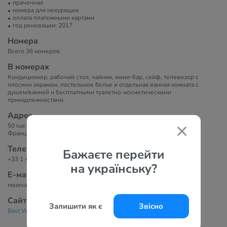
прачечная
номера для некурящих
оплата платежными картами
год реновации: 2017
Номера
Всего 36 номеров.
В номерах
Кондиционер, рабочий стол, чайник, мини-бар, сейф, телевизор с
плоским экраном, постельное белье и отдельная ванная комната с
душем/ванной и бесплатными туалетно-косметическими
принадлежностями.
Адрес
50 rue des Mathurins, 8-й округ — Елисейские Поля, 75008 Париж,
Франция.
Телефоны
Бажаєте перейти
+33 1 42 65 35 48
на українську?
Е-маil
reservation@hotelsydneyopera.com
Сайт
Залишити як є
Звісно
Best Western Plus Hotel Sydney Opera 3*