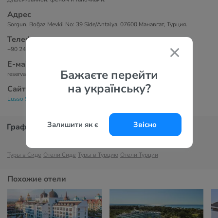
Адрес
Sorgun, Boğaz Mevkii No: 39 Side/Antalya, 07600 Манавгат, Турция.
Телефоны
+90 242 505 52 00
Е-маil
Бажаєте перейти
reservation@royalgrouphotels.com.tr
на українську?
Сайт
Lusso Sorgun 5*
Залишити як є
Звісно
График цен
Туры в Сиде
Отели Сиде
Туры в Турцию
Отели Турции
Похожие отели