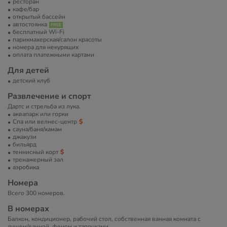
ресторан
кафе/бар
открытый бассейн
автостоянка
бесплатный Wi-Fi
парикмахерская/салон красоты
номера для некурящих
оплата платежными картами
Для детей
детский клуб
Развлечение и спорт
Дартс и стрельба из лука.
аквапарк или горки
Спа или велнес-центр
сауна/баня/хамам
джакузи
бильярд
теннисный корт
тренажерный зал
аэробика
Номера
Всего 300 номеров.
В номерах
Балкон, кондиционер, рабочий стол, собственная ванная комната с
душем/ванной, феном и тапочками.