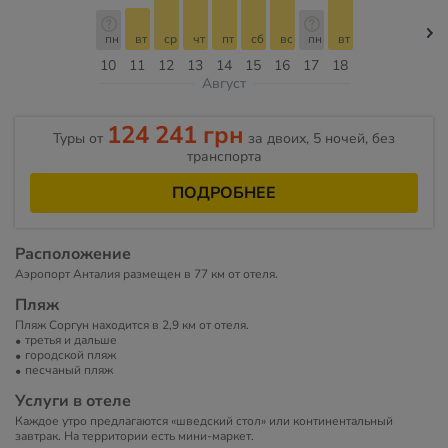
пн
вт
ср
чт
пт
сб
вс
пн
вт
10
11
12
13
14
15
16
17
18
Август
124 241 грн
Туры от
за двоих, 5 ночей, без
транспорта
ПОДРОБНЕЕ
Расположение
Аэропорт Анталия размещен в 77 км от отеля.
Пляж
Пляж Соргун находится в 2,9 км от отеля.
третья и дальше
городской пляж
песчаный пляж
Услуги в отеле
Каждое утро предлагаются «шведский стол» или континентальный
завтрак. На территории есть мини-маркет.