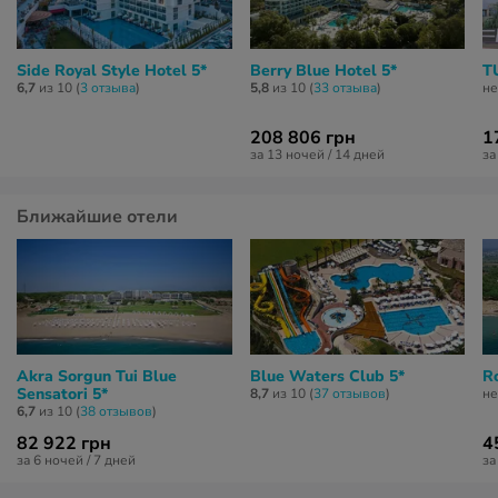
Side Royal Style Hotel 5*
Berry Blue Hotel 5*
T
6,7
из 10 (
3 отзывa
)
5,8
из 10 (
33 отзывa
)
не
208 806 грн
1
за 13 ночей / 14 дней
за
Ближайшие отели
Akra Sorgun Tui Blue
Blue Waters Club 5*
R
Sensatori 5*
8,7
из 10 (
37 отзывов
)
не
6,7
из 10 (
38 отзывов
)
82 922 грн
4
за 6 ночей / 7 дней
за