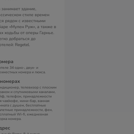
 занимает здание,
ассическом стиле времен
ся рядом с известными
баре «Мулен Руж», а также в
ах ходьбы от оперы Гарнье.
егко добраться до
телей: Regetel.
омера
отеле 34 одно-, двух- и
ехместных номера и люкса.
 номерах
ндиционер, телевизор с плоским
раном и спутниковыми каналами,
йф, телефон, принадлежности
я чая/кофе, мини-бар, ванная
мната с душем, бесплатные
алетные принадлежности, фен,
сплатный Wi-fi, ежедневная
орка номера.
дрес