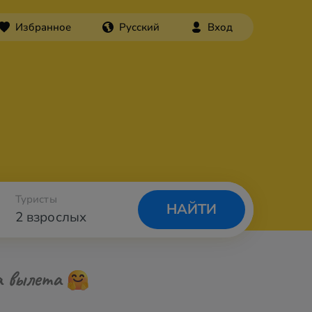
Избранное
Русский
Вход
Туристы
НАЙТИ
2 взрослых
а вылета