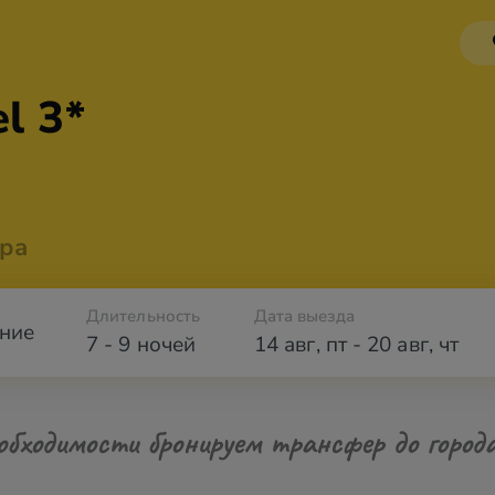
l 3*
ра
Длительность
Дата выезда
ние
7 - 9 ночей
14 авг
,
пт
-
20 авг
,
чт
обходимости бронируем трансфер до город