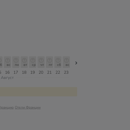
б
вс
пн
вт
ср
чт
пт
сб
вс
вс
пн
вт
ср
чт
пт
5
16
17
18
19
20
21
22
23
09
10
11
12
13
14
Август
Францию
Отели Франции