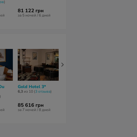
вов
)
нет отзывов
81 122 грн
69 921 грн
93 703 грн
ней
за 5 ночей / 6 дней
за 6 ночей / 7 дней
за 6 ночей / 7 
Du
Gold Hotel 3*
Royal Mansart
Villa Eugenie
Hotel 2*
4*
6,3
из 10 (
3 отзывa
)
)
4,8
из 10 (
15 отзывов
)
6
из 10 (
3 отзы
85 616 грн
55 430 грн
86 992 грн
ней
за 7 ночей / 8 дней
за 6 ночей / 7 дней
за 5 ночей / 6 