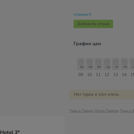
отзывов 0
Добавить отзыв
График цен
б
вс
пн
вт
ср
чт
пт
сб
вс
вс
пн
вт
ср
чт
пт
с
16
17
18
19
20
21
22
23
09
10
11
12
13
14
1
Август
Нет туров в этот отель
Туры в Париж
Отели Парижа
Туры в 
Hotel 3*