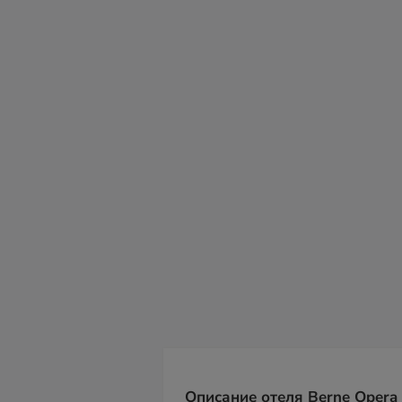
вс
пн
вт
ср
чт
пт
с
09
10
11
12
13
14
15
Описание отеля Berne Opera 