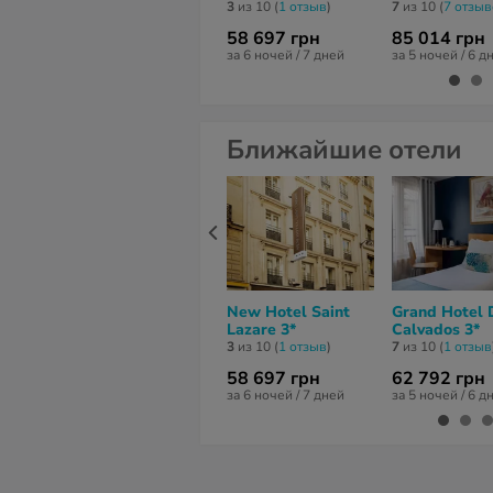
3
из 10 (
1 отзыв
)
7
из 10 (
7 отзы
58 697 грн
85 014 грн
за 6 ночей / 7 дней
за 5 ночей / 6 д
Ближайшие отели
New Hotel Saint
Grand Hotel 
Lazare 3*
Calvados 3*
3
из 10 (
1 отзыв
)
7
из 10 (
1 отзыв
58 697 грн
62 792 грн
за 6 ночей / 7 дней
за 5 ночей / 6 д