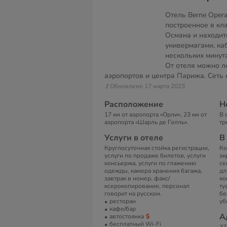
Отель Berne Opera
построенное в кл
Османа и находит
универмагами, ка
нескольких минут
От отеля можно л
аэропортов и центра Парижа. Сеть о
// Обновлено 17 марта 2023
Расположение
Н
17 км от аэропорта «Орли», 23 км от
В 
аэропорта «Шарль де Голль».
тр
Услуги в отеле
В
Круглосуточная стойка регистрации,
Ко
услуги по продаже билетов, услуги
эк
консьержа, услуги по глажению
се
одежды, камера хранения багажа,
дл
завтрак в номер, факс/
ко
ксерокопирование, персонал
ту
говорит на русском.
бе
ресторан
уб
кафе/бар
А
автостоянка
бесплатный Wi-Fi