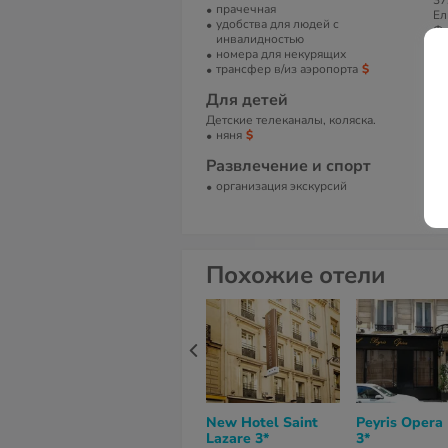
37
прачечная
Ел
удобства для людей с
Фр
инвалидностью
номера для некурящих
Т
трансфер в/из аэропорта
Те
Для детей
Детские телеканалы, коляска.
Е
няня
ho
Развлечение и спорт
С
организация экскурсий
Be
Похожие отели
New Hotel Saint
Peyris Opera
Lazare 3*
3*