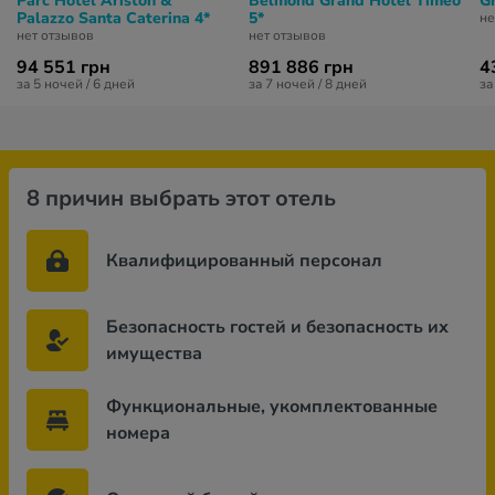
Parc Hotel Ariston &
Belmond Grand Hotel Timeo
Gr
Palazzo Santa Caterina 4*
5*
не
нет отзывов
нет отзывов
94 551 грн
891 886 грн
4
за 5 ночей / 6 дней
за 7 ночей / 8 дней
за
8 причин выбрать этот отель
Квалифицированный персонал
Безопасность гостей и безопасность их
имущества
Функциональные, укомплектованные
номера