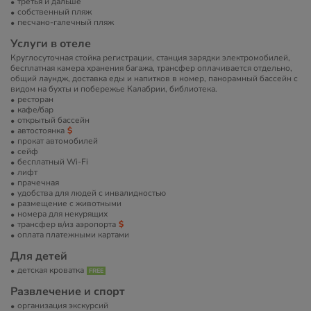
третья и дальше
собственный пляж
песчано-галечный пляж
Услуги в отеле
Круглосуточная стойка регистрации, станция зарядки электромобилей,
бесплатная камера хранения багажа, трансфер оплачивается отдельно,
общий лаундж, доставка еды и напитков в номер, панорамный бассейн с
видом на бухты и побережье Калабрии, библиотека.
ресторан
кафе/бар
открытый бассейн
автостоянка
прокат автомобилей
сейф
бесплатный Wi-Fi
лифт
прачечная
удобства для людей с инвалидностью
размещение с животными
номера для некурящих
трансфер в/из аэропорта
оплата платежными картами
Для детей
детская кроватка
Развлечение и спорт
организация экскурсий