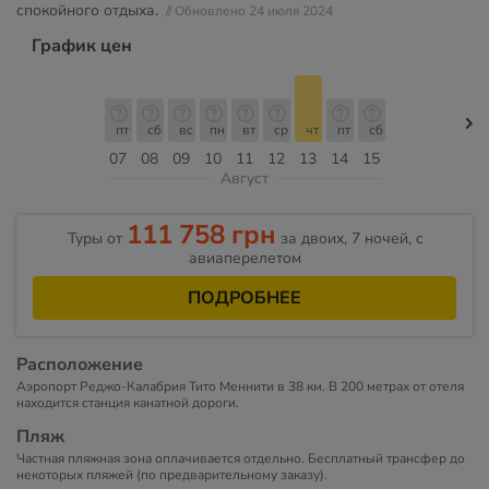
спокойного отдыха.
// Обновлено 24 июля 2024
График цен
пт
сб
вс
пн
вт
ср
чт
пт
сб
07
08
09
10
11
12
13
14
15
Август
111 758 грн
Туры от
за двоих, 7 ночей, c
авиаперелетом
ПОДРОБНЕЕ
Расположение
Аэропорт Реджо-Калабрия Тито Меннити в 38 км. В 200 метрах от отеля
находится станция канатной дороги.
Пляж
Частная пляжная зона оплачивается отдельно. Бесплатный трансфер до
некоторых пляжей (по предварительному заказу).