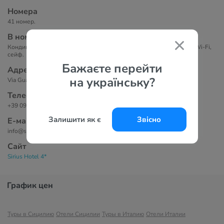
Номера
41 номер.
В номерах
Кондиционер, ванная комната, телевизор, мини-бар, бесплатный Wi-Fi,
сейф.
Бажаєте перейти
Адрес
на українську?
Via Guardiola Vecchia, 34 - 98039 Taormina (ME), Италия
Телефоны
+39 0942 23 477
Залишити як є
Звісно
Е-маil
info@siriushotel.it
Сайт
Sirius Hotel 4*
График цен
Туры в Сицилию
Отели Сицилии
Туры в Италию
Отели Италии