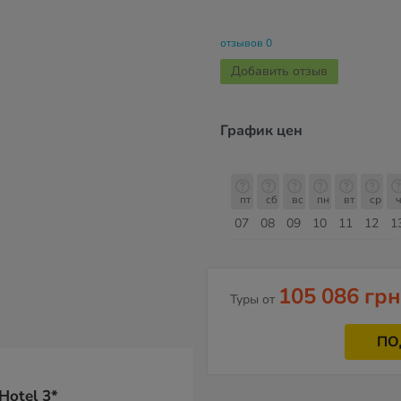
отзывов 0
Добавить отзыв
График цен
пт
сб
вс
пн
вт
ср
чт
пт
пт
сб
вс
пн
вт
ср
ч
14
15
16
17
18
19
20
21
07
08
09
10
11
12
1
Август
105 086 грн
Туры от
ПО
Hotel 3*