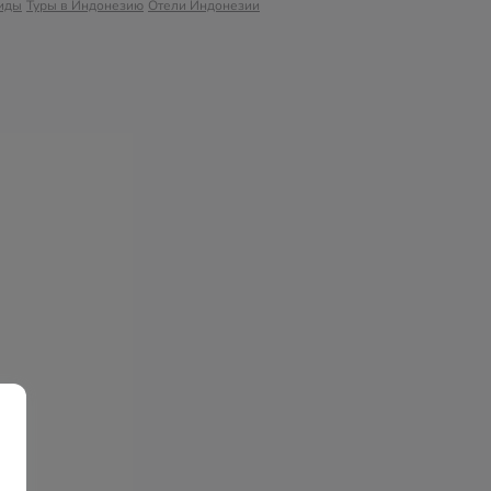
иды
Туры в Индонезию
Отели Индонезии