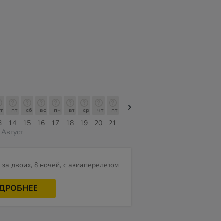
т
пт
сб
вс
пн
вт
ср
чт
пт
пт
сб
вс
пн
вт
ср
3
14
15
16
17
18
19
20
21
07
08
09
10
11
12
Август
за двоих, 8 ночей, c авиаперелетом
ДРОБНЕЕ