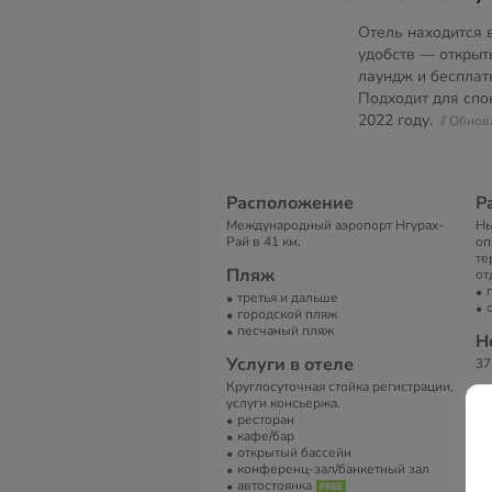
Отель находится 
удобств — открыт
лаундж и бесплат
Подходит для спо
2022 году.
// Обно
Расположение
Р
Международный аэропорт Нгурах-
Ны
Рай в 41 км.
оп
те
Пляж
от
третья и дальше
городской пляж
песчаный пляж
Н
Услуги в отеле
37
Круглосуточная стойка регистрации,
В
услуги консьержа.
ресторан
Ко
кафе/бар
те
открытый бассейн
бе
конференц-зал/банкетный зал
А
автостоянка