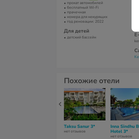
прокат автомобилей
Br
бесплатный Wi-Fi
Pe
прачечная
номера для некурящих
Т
год реновации: 2022
+6
Для детей
Е
детский бассейн
ke
С
Ke
Похожие отели
Taksu Sanur 3*
Inna Sindhu 
Hotel 3*
нет отзывов
нет отзывов