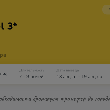
l 3*
ра
Длительность
Дата выезда
ние
7 - 9 ночей
13 авг
,
чт
-
19 авг
,
ср
обходимости бронируем трансфер до город