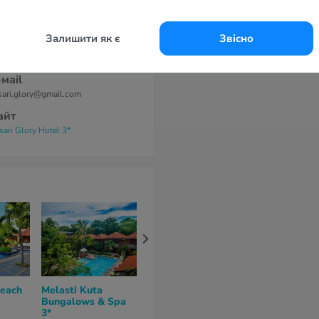
. Celuk, Kutampi Kaler, Nusa
nida, Klungkung - Bali, Индонезия
Залишити як є
Звісно
елефоны
282145009745
-маil
sari.glory@gmail.com
айт
sari Glory Hotel 3*
Beach
Melasti Kuta
Solaris Hotel Kuta
Favehotel Ku
Bungalows & Spa
3*
Kartika Plaza
3*
нет отзывов
нет отзывов