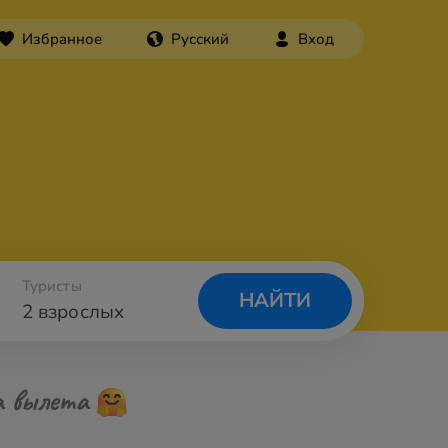
Избранное
Русский
Вход
Туристы
НАЙТИ
2 взрослых
а вылета