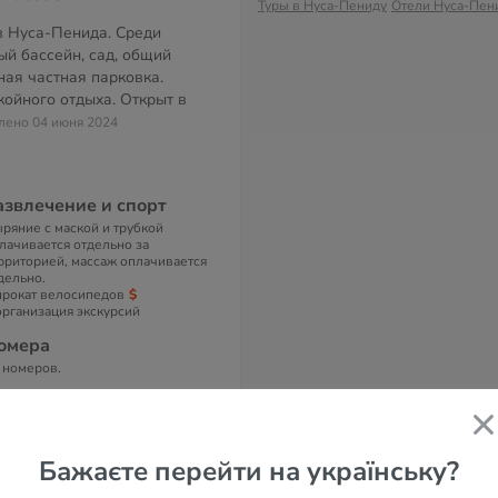
Туры в Нуса-Пениду
Отели Нуса-Пен
в Нуса-Пенида. Среди
ый бассейн, сад, общий
ная частная парковка.
койного отдыха. Открыт в
влено 04 июня 2024
азвлечение и спорт
ряние с маской и трубкой
лачивается отдельно за
рриторией, массаж оплачивается
дельно.
прокат велосипедов
организация экскурсий
омера
 номеров.
 номерах
ндиционер, ванная комната,
левизор с плоским экраном,
сплатный Wi-Fi.
Бажаєте перейти на українську?
дрес