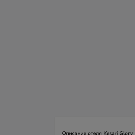
пт
сб
вс
пн
вт
ср
чт
07
08
09
10
11
12
13
Описание отеля Kesari Glory 