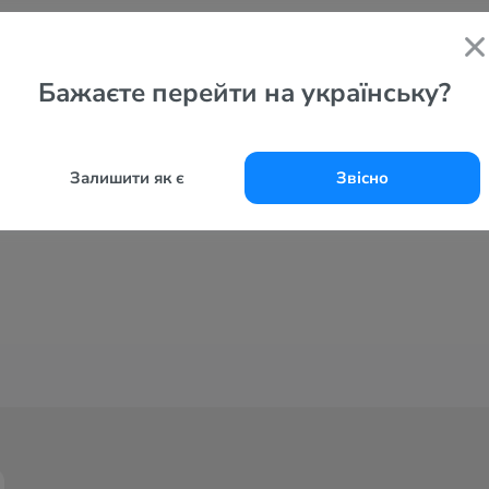
Бажаєте перейти на українську?
Залишити як є
Звісно