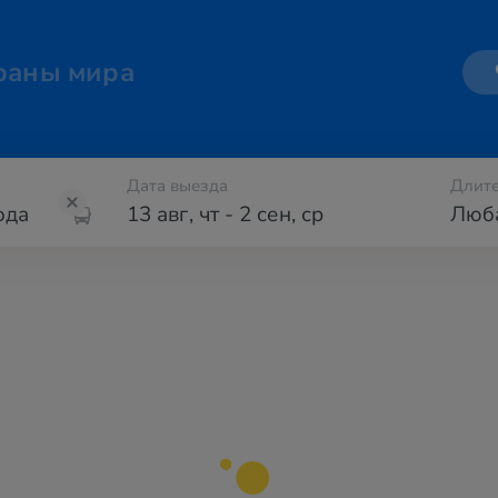
раны мира
Дата выезда
Длите
13 авг
,
чт
-
2 сен
,
ср
Люб