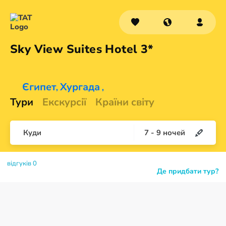
Sky View Suites
Hotel 3*
Єгипет
Хургада
,
,
Тури
Екскурсії
Країни світу
Куди
7
-
9
ночей
відгуків 0
Де придбати тур?