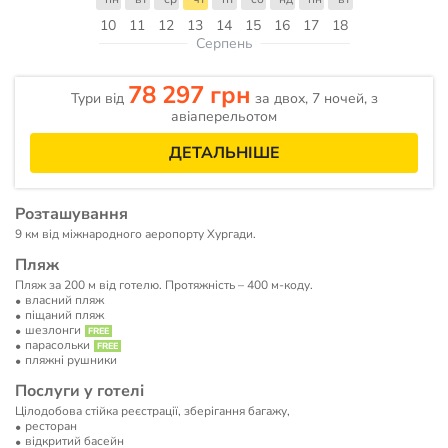
10
11
12
13
14
15
16
17
18
Серпень
78 297 грн
Тури від
за двох, 7 ночей, з
авіаперельотом
ДЕТАЛЬНІШЕ
Розташування
9 км від міжнародного аеропорту Хургади.
Пляж
Пляж за 200 м від готелю. Протяжність – 400 м-коду.
власний пляж
піщаний пляж
шезлонги
парасольки
пляжні рушники
Послуги у готелі
Цілодобова стійка реєстрації, зберігання багажу,
ресторан
відкритий басейн