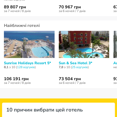
89 807 грн
70 967 грн
6
за 7 ночей / 8 днів
за 6 ночей / 7 днів
за
Найближчі готелі
Sunrise Holidays Resort 5*
Sun & Sea Hotel 3*
A
8,1
з 10 (
128 відгуків
)
7,8
з 10 (
25 відгуків
)
не
106 191 грн
73 504 грн
9
за 7 ночей / 8 днів
за 6 ночей / 7 днів
за
10 причин вибрати цей готель