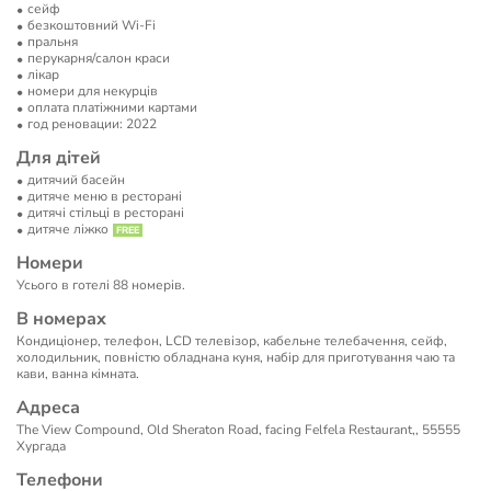
сейф
безкоштовний Wi-Fi
пральня
перукарня/салон краси
лікар
номери для некурців
оплата платіжними картами
год реновации: 2022
Для дітей
дитячий басейн
дитяче меню в ресторані
дитячі стільці в ресторані
дитяче ліжко
Номери
Усього в готелі 88 номерів.
В номерах
Кондиціонер, телефон, LCD телевізор, кабельне телебачення, сейф,
холодильник, повністю обладнана куня, набір для приготування чаю та
кави, ванна кімната.
Адреса
The View Compound, Old Sheraton Road, facing Felfela Restaurant,, 55555
Хургада
Телефони