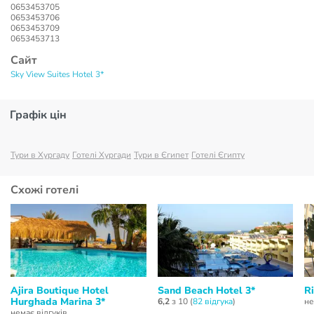
0653453705
0653453706
0653453709
0653453713
Сайт
Sky View Suites Hotel 3*
Графік цін
Тури в Хургаду
Готелі Хургади
Тури в Єгипет
Готелі Єгипту
Схожі готелі
Ajira Boutique Hotel
Sand Beach Hotel 3*
Ri
Hurghada Marina 3*
6,2
з 10 (
82 відгукa
)
не
немає відгуків