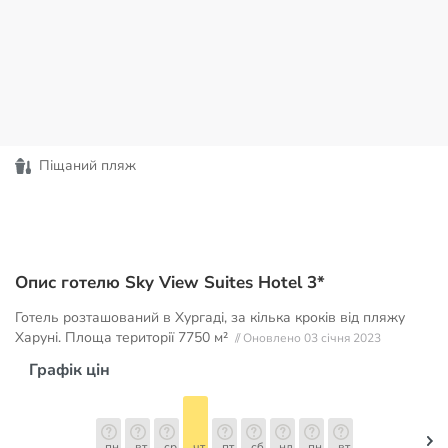
Піщаний пляж
Опис готелю Sky View Suites Hotel 3*
Готель розташований в Хургаді, за кілька кроків від пляжу
Харуні. Площа території
7750 м²
// Оновлено 03 січня 2023
Графік цін
пн
вт
ср
чт
пт
сб
нд
пн
вт