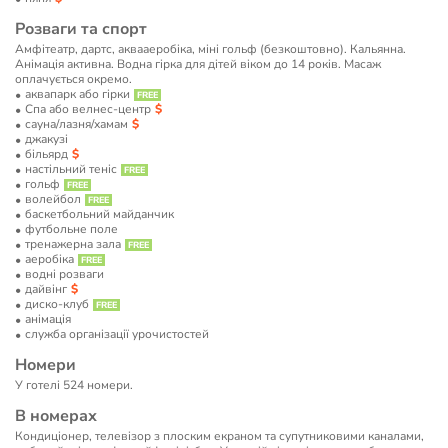
Розваги та спорт
Амфітеатр, дартс, аквааеробіка, міні гольф (безкоштовно). Кальянна.
Анімація активна. Водна гірка для дітей віком до 14 років. Масаж
оплачується окремо.
аквапарк або гірки
Спа або велнес-центр
сауна/лазня/хамам
джакузі
більярд
настільний теніс
гольф
волейбол
баскетбольний майданчик
футбольне поле
тренажерна зала
аеробіка
водні розваги
дайвінг
диско-клуб
анімація
служба організації урочистостей
Номери
У готелі 524 номери.
В номерах
Кондиціонер, телевізор з плоским екраном та супутниковими каналами,