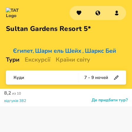
Sultan Gardens
Resort 5*
Єгипет
Шарм ель Шейх
Шаркс Бей
,
,
Тури
Екскурсії
Країни світу
Куди
7
-
9
ночей
8,2
из 10
Де придбати тур?
відгуків 382