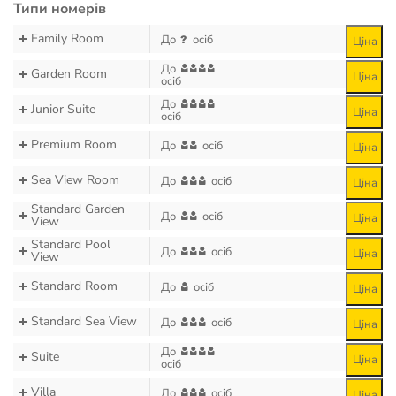
Типи номерів
Family Room
До
осіб
Ціна
До
Garden Room
Ціна
осіб
До
Junior Suite
Ціна
осіб
Premium Room
До
осіб
Ціна
Sea View Room
До
осіб
Ціна
Standard Garden
До
осіб
Ціна
View
Standard Pool
До
осіб
Ціна
View
Standard Room
До
осіб
Ціна
Standard Sea View
До
осіб
Ціна
До
Suite
Ціна
осіб
Villa
До
осіб
Ціна