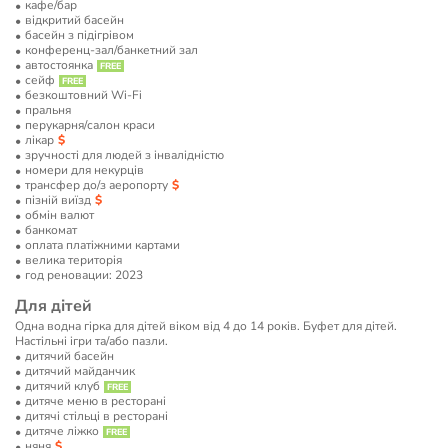
кафе/бар
відкритий басейн
басейн з підігрівом
конференц-зал/банкетний зал
автостоянка
сейф
безкоштовний Wi-Fi
пральня
перукарня/салон краси
лікар
зручності для людей з інвалідністю
номери для некурців
трансфер до/з аеропорту
пізній виїзд
обмін валют
банкомат
оплата платіжними картами
велика територія
год реновации: 2023
Для дітей
Одна водна гірка для дітей віком від 4 до 14 років. Буфет для дітей.
Настільні ігри та/або пазли.
дитячий басейн
дитячий майданчик
дитячий клуб
дитяче меню в ресторані
дитячі стільці в ресторані
дитяче ліжко
няня