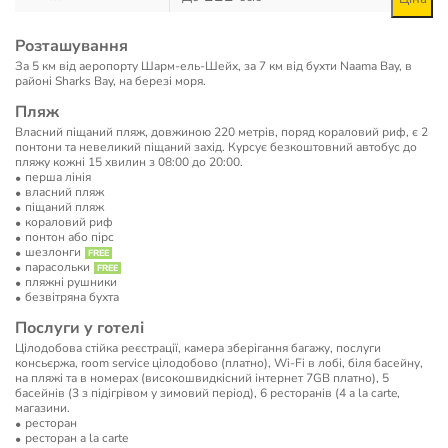
Розташування
За 5 км від аеропорту Шарм-ель-Шейх, за 7 км від бухти Naama Bay, в
районі Sharks Bay, на березі моря.
Пляж
Власний піщаний пляж, довжиною 220 метрів, поряд кораловий риф, є 2
понтони та невеликий піщаний захід. Курсує безкоштовний автобус до
пляжу кожні 15 хвилин з 08:00 до 20:00.
перша лінія
власний пляж
піщаний пляж
кораловий риф
понтон або пірс
шезлонги
парасольки
пляжні рушники
безвітряна бухта
Послуги у готелі
Цілодобова стійка реєстрації, камера зберігання багажу, послуги
консьєржа, room service цілодобово (платно), Wi-Fi в лобі, біля басейну,
на пляжі та в номерах (високошвидкісний інтернет 7GB платно), 5
басейнів (3 з підігрівом у зимовий період), 6 ресторанів (4 a la carte,
магазини.
ресторан
ресторан a la carte