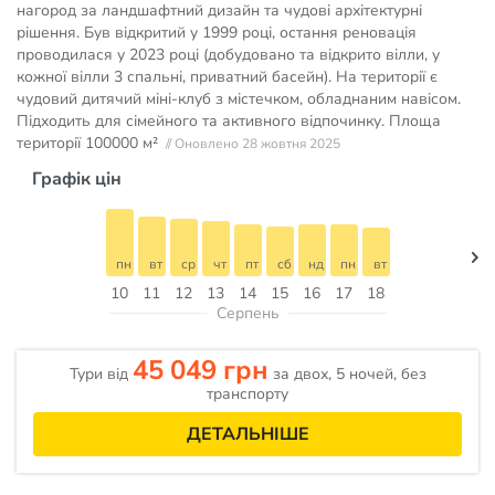
нагород за ландшафтний дизайн та чудові архітектурні
рішення. Був відкритий у 1999 році, остання реновація
проводилася у 2023 році (добудовано та відкрито вілли, у
кожної вілли 3 спальні, приватний басейн). На території є
чудовий дитячий міні-клуб з містечком, обладнаним навісом.
Підходить для сімейного та активного відпочинку. Площа
території
100000 м²
// Оновлено 28 жовтня 2025
Графік цін
пн
вт
ср
чт
пт
сб
нд
пн
вт
10
11
12
13
14
15
16
17
18
Серпень
45 049 грн
Тури від
за двох, 5 ночей, без
транспорту
ДЕТАЛЬНІШЕ