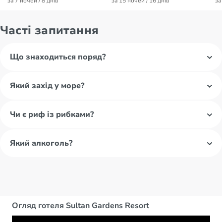
за 7 ночей / 8 днів
за 15 ночей / 16 днів
за
Часті запитання
Що знаходиться поряд?
Який захід у море?
Чи є риф із рибками?
Який алкоголь?
Огляд готеля Sultan Gardens Resort