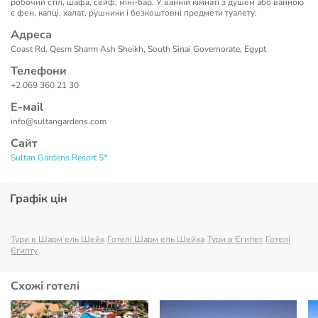
робочий стіл, шафа, сейф, міні-бар. У ванній кімнаті з душем або ванною
є фен, капці, халат, рушники і безкоштовні предмети туалету.
Адреса
Coast Rd. Qesm Sharm Ash Sheikh, South Sinai Governorate, Egypt
Телефони
+2 069 360 21 30
Е-маil
info@sultangardens.com
Сайт
Sultan Gardens Resort 5*
Графік цін
Тури в Шарм ель Шейх
Готелі Шарм ель Шейха
Тури в Єгипет
Готелі
Єгипту
Схожі готелі