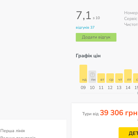
7,1
Номер
з 10
Сервіс
Чистот
відгуків 37
Додати відгук
Графік цін
б
нд
пн
вт
ср
чт
пт
сб
нд
нд
пн
вт
ср
чт
пт
с
16
17
18
19
20
21
22
23
09
10
11
12
13
14
1
ерпень
39 306 грн
Тури від
Перша лінія
ДЕ