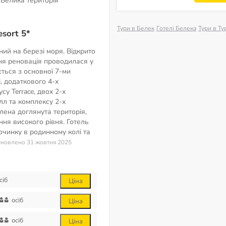
Велика територія
Тури в Белек
Готелі Белека
Тури в Т
sort 5*
ий на березі моря. Відкрито
ння реновація проводилася у
ється з основної 7-ми
і, додаткового 4-х
су Terrace, двох 2-х
лл та комплексу 2-х
елена доглянута територія,
ння високого рівня. Готель
очинку в родинному колі та
 Оновлено 31 жовтня 2025
сіб
Ціна
осіб
Ціна
осіб
Ціна