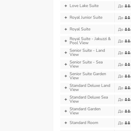
Love Lake Suite
До
Royal Junior Suite
До
Royal Suite
До
Royal Suite - Jakuzzi &
До
Pool View
Senior Suite - Land
До
View
Senior Suite - Sea
До
View
Senior Suite Garden
До
View
Standard Deluxe Land
До
View
Standard Deluxe Sea
До
View
Standard Garden
До
View
Standard Room
До