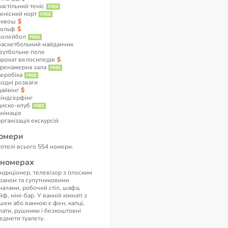
настільний теніс
тенісний корт
сквош
гольф
волейбол
баскетбольний майданчик
футбольне поле
прокат велосипедів
тренажерна зала
аеробіка
водні розваги
дайвінг
віндсерфінг
диско-клуб
анімація
організація екскурсій
омери
готелі всього 554 номери.
 номерах
ндиціонер, телевізор з плоским
раном та супутниковими
налами, робочий стіл, шафа,
йф, міні-бар. У ванній кімнаті з
шем або ванною є фен, капці,
лати, рушники і безкоштовні
едмети туалету.