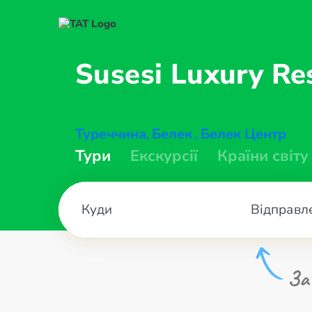
Susesi Luxury
Re
Туреччина
Белек
Белек Центр
,
,
Тури
Екскурсії
Країни світу
Відправл
За