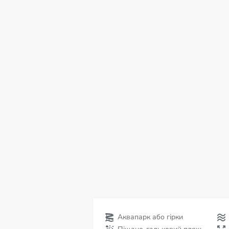
нд
пн
вт
ср
чт
пт
с
09
10
11
12
13
14
15
С
Аквапарк або гірки