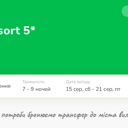
sort 5*
Тривалість
Дата виїзду
ення
7 - 9 ночей
15 сер
,
сб
-
21 сер
,
пт
 потреби бронюємо трансфер до міста вил