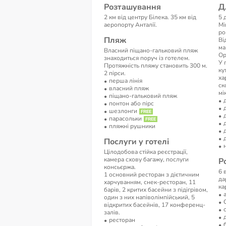
Розташування
Д
2 км від центру Білека. 35 км від
5 
аеропорту Анталії.
Мі
ро
Пляж
Ві
ма
Власний піщано-гальковий пляж
Ор
знаходиться поруч із готелем.
У 
Протяжність пляжу становить 300 м.
ку
2 пірси.
ха
перша лінія
ск
власний пляж
мі
піщано-гальковий пляж
понтон або пірс
шезлонги
парасольки
пляжні рушники
Послуги у готелі
Цілодобова стійка реєстрації,
камера схову багажу, послуги
Р
консьєржа.
6 
1 основний ресторан з дієтичним
да
харчуванням, снек-ресторан, 11
ка
барів, 2 критих басейни з підігрівом,
один з них напіволімпійський, 5
відкритих басейнів, 17 конференц-
залів.
ресторан