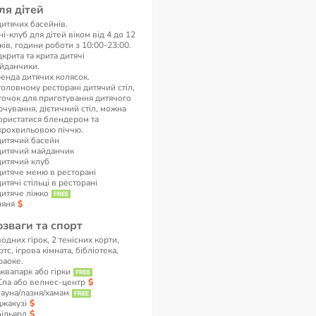
ля дітей
дитячих басейнів.
ні-клуб для дітей віком від 4 до 12
ків, години роботи з 10:00-23:00.
дкрита та крита дитячі
йданчики.
енда дитячих колясок.
головному ресторані дитячий стіл,
точок для приготування дитячого
рчування, дієтичний стіл, можна
ористатися блендером та
крохвильовою піччю.
дитячий басейн
дитячий майданчик
дитячий клуб
дитяче меню в ресторані
дитячі стільці в ресторані
дитяче ліжко
няня
озваги та спорт
водних гірок, 2 тенісних корти,
ртс, ігрова кімната, бібліотека,
раоке.
аквапарк або гірки
Спа або велнес-центр
сауна/лазня/хамам
джакузі
більярд