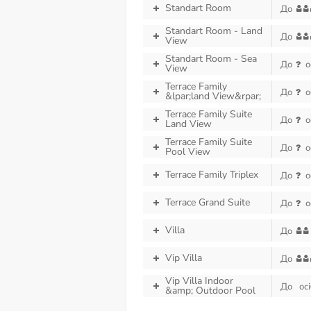
Standart Room
До
Standart Room - Land
До
View
Standart Room - Sea
До
о
View
Terrace Family
До
о
&lpar;land View&rpar;
Terrace Family Suite
До
о
Land View
Terrace Family Suite
До
о
Pool View
Terrace Family Triplex
До
о
Terrace Grand Suite
До
о
Villa
До
Vip Villa
До
Vip Villa Indoor
До
осі
&amp; Outdoor Pool