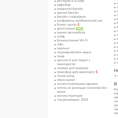
ресторан a la carte
кафе/бар
відкритий басейн
критий басейн
басейн з підігрівом
конференц-зал/банкетний зал
бізнес-центр
автостоянка
прокат автомобілів
сейф
безкоштовний Wi-Fi
ліфт
пральня
перукарня/салон краси
лікар
зручності для людей з
інвалідністю
номери для некурців
Н
трансфер до/з аеропорту
пізній виїзд
У 
обмін валют
В
оплата платіжними картами
готель не розміщує чоловіків без
Ко
жінок
ек
велика територія
ка
год реновации: 2024
се
ду
ха
пр