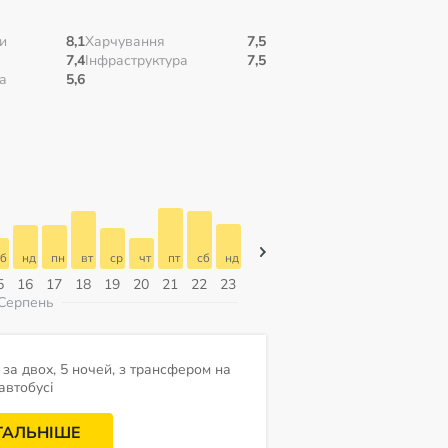
и
8,1
Харчування
7,5
7,4
Інфраструктура
7,5
а
5,6
б
нд
пн
вт
ср
чт
пт
сб
нд
нд
пн
вт
ср
чт
пт
5
16
17
18
19
20
21
22
23
09
10
11
12
13
14
Серпень
за двох, 5 ночей, з трансфером на
автобусі
ТАЛЬНІШЕ