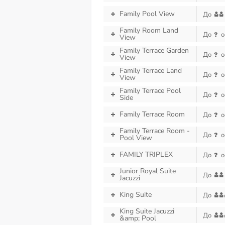
Family Pool View
До
Family Room Land
До
о
View
Family Terrace Garden
До
о
View
Family Terrace Land
До
о
View
Family Terrace Pool
До
о
Side
Family Terrace Room
До
о
Family Terrace Room -
До
о
Pool View
FAMILY TRIPLEX
До
о
Junior Royal Suite
До
Jacuzzi
King Suite
До
King Suite Jacuzzi
До
&amp; Pool