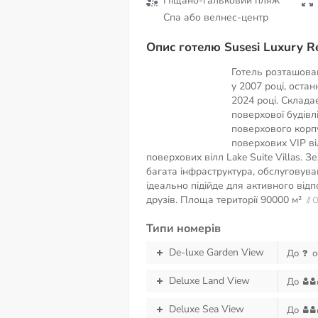
Піщано-гальковий пляж
Спа або велнес-центр
Опис готелю Susesi Luxury Re
Готель розташован
у 2007 році, оста
2024 році. Склада
поверхової будівл
поверхового корпу
поверхових VIP ві
поверхових вілл Lake Suite Villas. З
багата інфраструктура, обслуговува
ідеально підійде для активного відп
друзів. Площа території
90000 м²
//
Типи номерів
De-luxe Garden View
До
о
Deluxe Land View
До
Deluxe Sea View
До