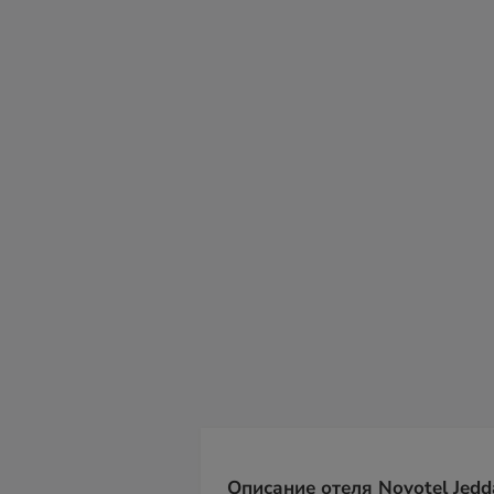
сб
вс
пн
вт
ср
чт
пт
08
09
10
11
12
13
14
Описание отеля Novotel Jedda