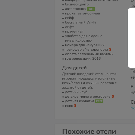
В
бизнес-центр
Ко
автостоянка
эк
прокат автомобилей
ми
сейф
ко
бесплатный Wi-Fi
ко
лифт
тр
прачечная
ту
удобства для людей с
пр
инвалидностью
номера для некурящих
А
трансфер в/из аэропорта
Al
оплата платежными картами
Ст
год реновации: 2016
Са
Для детей
Т
Детский шведский стол, крытая
+9
игровая площадка, настольные
игры/пазлы и крышки розеток с
Е
защитой от детей.
детский клуб
H
детское меню в ресторане
детская кроватка
С
няня
No
Похожие отели