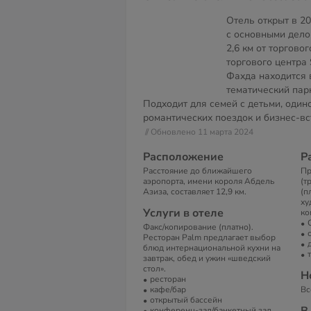
Отель открыт в 2
с основными дел
2,6 км от торговог
торгового центра 
Фахда находится в
тематический пар
Подходит для семей с детьми, один
романтических поездок и бизнес-вс
// Обновлено 11 марта 2024
Расположение
Р
Расстояние до ближайшего
Пр
аэропорта, имени короля Абдель
(т
Азиза, составляет 12,9 км.
(п
ху
Услуги в отеле
ко
Факс/копирование (платно).
Ресторан Palm предлагает выбор
блюд интернациональной кухни на
завтрак, обед и ужин «шведский
стол».
Н
ресторан
кафе/бар
Вс
открытый бассейн
конференц-зал/банкетный зал