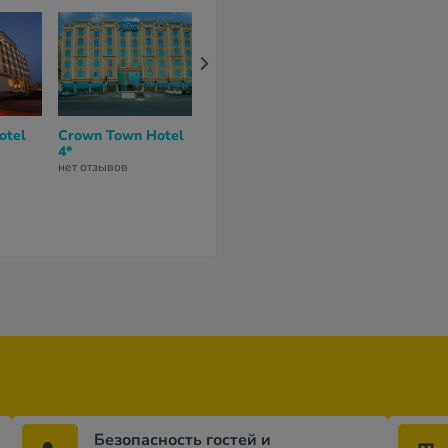
otel
Crown Town Hotel
Adagio Jeddah City
Holiday Inn 
4*
Center 4*
Corniche 4*
нет отзывов
нет отзывов
нет отзывов
Безопасность гостей и