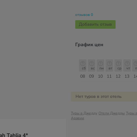
отзывов 0
Добавить отзыв
График цен
сб
вс
пн
вт
ср
чт
пт
сб
сб
вс
пн
вт
ср
чт
п
15
16
17
18
19
20
21
22
08
09
10
11
12
13
1
Август
Нет туров в этот отель
Туры в Джедду
Отели Джедды
Туры 
Аравии
h Tahlia 4*