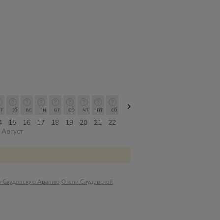
т
сб
вс
пн
вт
ср
чт
пт
сб
сб
вс
пн
вт
ср
чт
4
15
16
17
18
19
20
21
22
08
09
10
11
12
13
Август
в Саудовскую Аравию
Отели Саудовской