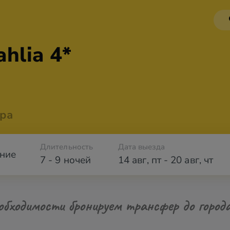
ahlia 4*
ра
Длительность
Дата выезда
ние
7 - 9 ночей
14 авг
,
пт
-
20 авг
,
чт
обходимости бронируем трансфер до город