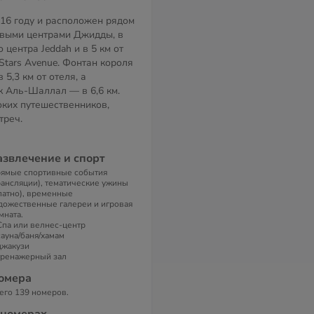
016 году и расположен рядом
овыми центрами Джидды, в
о центра Jeddah и в 5 км от
Stars Avenue. Фонтан короля
 5,3 км от отеля, а
к Аль-Шаллал — в 6,6 км.
оких путешественников,
треч.
азвлечение и спорт
ямые спортивные события
рансляции), тематические ужины
латно), временные
дожественные галереи и игровая
мната.
Спа или велнес-центр
сауна/баня/хамам
джакузи
тренажерный зал
омера
его 139 номеров.