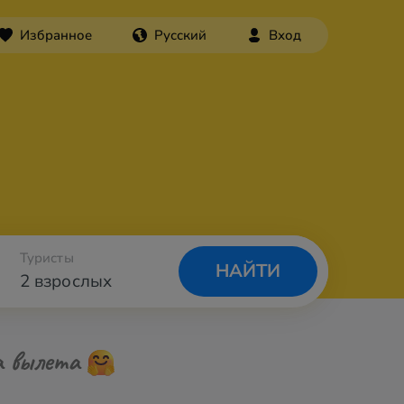
Избранное
Русский
Вход
Туристы
НАЙТИ
2 взрослых
а вылета