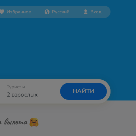
Избранное
Русский
Вход
Туристы
НАЙТИ
2 взрослых
а вылета