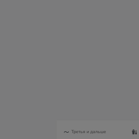
пн
вт
ср
чт
пт
сб
в
10
11
12
13
14
15
16
Третья и дальше