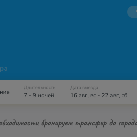
ра
Длительность
Дата выезда
ние
7 - 9 ночей
16 авг
,
вс
-
22 авг
,
сб
обходимости бронируем трансфер до город