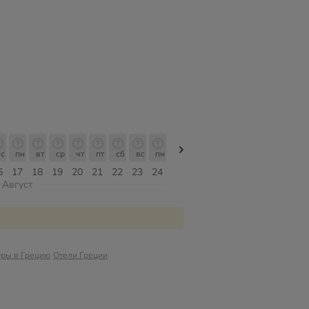
с
пн
вт
ср
чт
пт
сб
вс
пн
пн
вт
ср
чт
пт
сб
6
17
18
19
20
21
22
23
24
10
11
12
13
14
15
Август
уры в Грецию
Отели Греции