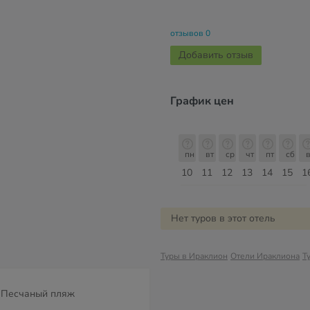
отзывов 0
Добавить отзыв
График цен
с
пн
вт
ср
чт
пт
сб
вс
пн
пн
вт
ср
чт
пт
сб
в
17
18
19
20
21
22
23
24
10
11
12
13
14
15
1
Август
Нет туров в этот отель
Туры в Ираклион
Отели Ираклиона
Т
Песчаный пляж