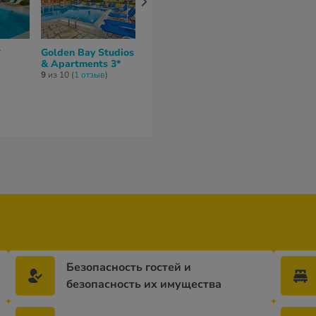
*
Golden Bay Studios
Primavera Beach
Semiramis
& Apartments 3*
Studios &
Apartments 
Apartments 3*
9
из 10 (
1 отзыв
)
нет отзывов
нет отзывов
Безопасность гостей и
безопасность их имущества