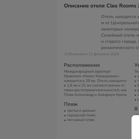
Описание отеля Cleo Rooms 
Отель находится в
м от Центральног
некоторых номеро
Семейный отель н
и старого города
романтического о
// Обновлено 12 февраля 2024
Расположение
У
Международный аэропорт
Те
Ираклион «Никос Казандзакис»
находится в 29 км. Отель находится
в 1,6 км и 21 км соответственно от
таких достопримечательностей, как
Пляж Александр и Аквариум Крита.
Пляж
В
третья и дальше
городской пляж
Wi
песчаный пляж
фе
А
Gr