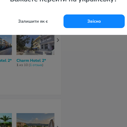
Залишити як є
Звісно
otel 2*
Charm Hotel 2*
Sunshine
Altis Hotel 2
Apartments Garden
1
из 10 (
1 отзыв
)
нет отзывов
2*
нет отзывов