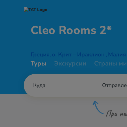
Cleo
Rooms 2*
Греция
о. Крит – Ираклион
Малия
,
,
Туры
Экскурсии
Страны ми
Отправле
При не