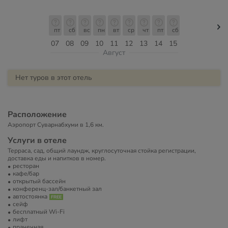
пт
сб
вс
пн
вт
ср
чт
пт
сб
07
08
09
10
11
12
13
14
15
Август
Нет туров в этот отель
Расположение
Аэропорт Суварнабхуми в 1,6 км.
Услуги в отеле
Терраса, сад, общий лаундж, круглосуточная стойка регистрации,
доставка еды и напитков в номер.
ресторан
кафе/бар
открытый бассейн
конференц-зал/банкетный зал
автостоянка
сейф
бесплатный Wi-Fi
лифт
прачечная