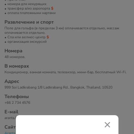
номера для некурящих
трансфер в/из аэропорта
оплата платежными картами
Развлечение и спорт
Поле для гольфа (в пределах 3 км) оплачивается отдельно, массаж
оплачивается отдельно.
Спа или велнес-центр
организация экскурсий
Номера
48 номеров.
В номерах
Кондиционер, ванная комната, телевизор, мини-бар, бесплатный Wi-Fi.
Адрес
999 Soi Ladkrabang 1/8 Ladkrabang Rd., Bangkok, Thailand, 10520
Телефоны
+66 2 734 4576
Е-маil
aranta.bkk@gmail.com
Сайт
Aranta Suvarnabhumi 3*