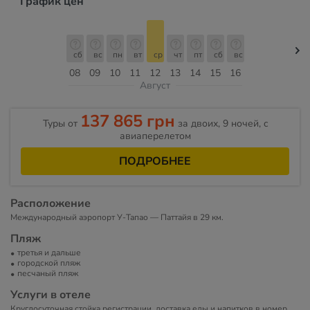
График цен
сб
вс
пн
вт
ср
чт
пт
сб
вс
08
09
10
11
12
13
14
15
16
Август
137 865 грн
Туры от
за двоих, 9 ночей, c
авиаперелетом
ПОДРОБНЕЕ
Расположение
Международный аэропорт У-Тапао — Паттайя в 29 км.
Пляж
третья и дальше
городской пляж
песчаный пляж
Услуги в отеле
Круглосуточная стойка регистрации, доставка еды и напитков в номер,