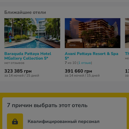
Ближайшие отели
Baraquda Pattaya Hotel
Avani Pattaya Resort & Spa
T
MGallery Collection 5*
5*
не
нет отзывов
7
из 10 (
1 отзыв
)
323 385 грн
391 660 грн
1
за 14 ночей / 15 дней
за 14 ночей / 15 дней
за
7 причин выбрать этот отель
Квалифицированный персонал