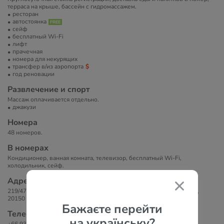
терраса на крыше, бассейн с гидромассажем.
ресторан
автостоянка
сейф
бесплатный Wi-Fi
лифт
прачечная
номера для некурящих
трансфер в/из аэропорта
год реновации
Развлечение и спорт
Массаж оплачивается отдельно.
джакузи
Номера
48 номеров.
В номерах
Кондиционер, ванная комната, телевизор, бесплатный Wi-Fi,
холодильник, сейф.
Адрес
219/47, Moo 9 Nongprue, Banglamung Sai 2, Central Pattaya, Thailand,
20150 Паттайя, Таиланд
Бажаєте перейти
Телефоны
на українську?