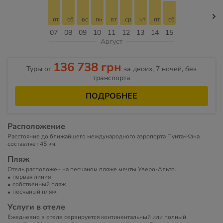
пт
сб
вс
пн
вт
ср
чт
пт
сб
07
08
09
10
11
12
13
14
15
Август
136 738 грн
Туры от
за двоих, 7 ночей, без
транспорта
ПОДРОБНЕЕ
Расположение
Расстояние до ближайшего международного аэропорта Пунта-Кана
составляет 45 км.
Пляж
Отель расположен на песчаном пляже мечты Уверо-Альто.
первая линия
собственный пляж
песчаный пляж
Услуги в отеле
Ежедневно в отеле сервируется континентальный или полный