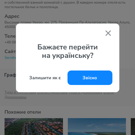
и собственной ванной комнатой с душем. В каждом номере отеля есть
постельное белье и полотенца.
Адрес
Высокие пляжи Уверо, км. 275, Провинция Ла-Альтаграсия, Уверо Альто,
45000.
Телефоны
+49 0800 555 57 57
Бажаєте перейти
Сайт
на українську?
Secrets Tides Punta Cana 5*
График цен
Залишити як є
Звісно
Туры в Пунта Кана
Отели Пунта Кана
Туры в Доминикану
Отели
Доминиканы
Похожие отели