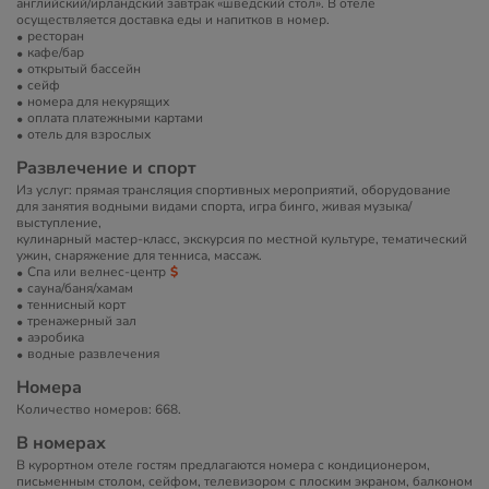
английский/ирландский завтрак «шведский стол». В отеле
осуществляется доставка еды и напитков в номер.
ресторан
кафе/бар
открытый бассейн
сейф
номера для некурящих
оплата платежными картами
отель для взрослых
Развлечение и спорт
Из услуг: прямая трансляция спортивных мероприятий, оборудование
для занятия водными видами спорта, игра бинго, живая музыка/
выступление,
кулинарный мастер-класс, экскурсия по местной культуре, тематический
ужин, снаряжение для тенниса, массаж.
Спа или велнес-центр
сауна/баня/хамам
теннисный корт
тренажерный зал
аэробика
водные развлечения
Номера
Количество номеров: 668.
В номерах
В курортном отеле гостям предлагаются номера с кондиционером,
письменным столом, сейфом, телевизором с плоским экраном, балконом