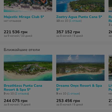
Majestic Mirage Club 5*
Zoetry Agua Punta Cana 5*
R
R
нет отзывов
10
из 10 (
1 отзыв
)
3
и
221 536 грн
357 152 грн
2
за 9 ночей / 10 дней
за 8 ночей / 9 дней
за
Ближайшие отели
Breathless Punta Cana
Dreams Onyx Resort & Spa
L
Resort & Spa 5*
5*
P
9
из 10 (
2 отзывa
)
9
из 10 (
1 отзыв
)
не
244 075 грн
253 456 грн
2
за 8 ночей / 9 дней
за 8 ночей / 9 дней
за