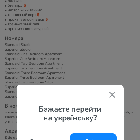
джакузи
бильярд
настольный теннис
теннисный корт
прокат велосипедов
тренажерный зал
организация экскурсий
Номера
Standard Studio
Superior Studio
Standard One Bedroom Apartment
Superior One Bedroom Apartment
Standard Two Bedroom Apartment
Superior Two Bedroom Apartment
Standard Three Bedroom Apartment
Superior Three Bedroom Apartment
Standard Two Bedroom Villa
Superior Two Bedroom Villa
Standard Three Bedroom Villa
Superior Three Bedroom Villa
В номерах
Бажаєте перейти
В каждых апартаментах имеется балкон или терраса, бесплатный wi-fi, а
на українську?
также полностью оборудованная кухня, обеденный стол и гостиный
уголок с диванами, телефон, кондиционер, ванная комната.
Адрес
Sitio da Balaia, apartado 917, 8200-912 Albufeira, Portugal