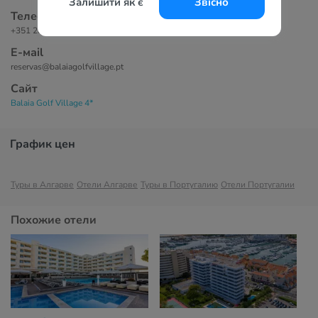
Залишити як є
Звісно
Телефоны
+351 289 570 200
Е-маil
reservas@balaiagolfvillage.pt
Сайт
Balaia Golf Village 4*
График цен
Туры в Алгарве
Отели Алгарве
Туры в Португалию
Отели Португалии
Похожие отели