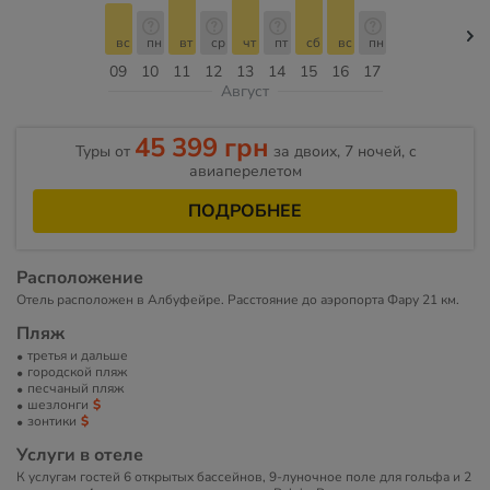
вс
пн
вт
ср
чт
пт
сб
вс
пн
09
10
11
12
13
14
15
16
17
Август
45 399 грн
Туры от
за двоих, 7 ночей, c
авиаперелетом
ПОДРОБНЕЕ
Расположение
Отель расположен в Албуфейре. Расстояние до аэропорта Фару 21 км.
Пляж
третья и дальше
городской пляж
песчаный пляж
шезлонги
зонтики
Услуги в отеле
К услугам гостей 6 открытых бассейнов, 9-луночное поле для гольфа и 2