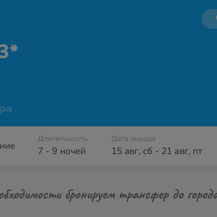
3*
ра
Длительность
Дата выезда
ние
7 - 9 ночей
15 авг
,
сб
-
21 авг
,
пт
обходимости бронируем трансфер до город