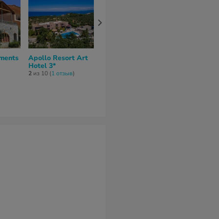
ments
Apollo Resort Art
Akroyali Hotel &
Colonides Be
Hotel 3*
Villas 3*
нет отзывов
2
из 10 (
1 отзыв
)
нет отзывов