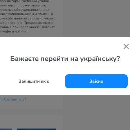
дом на горы, гостиный уголок,
левизор с плоским экраном,
лностью оборудованная мини-
хня с холодильником и плитой, а
кже собственная ванная комната с
шем и феном. Предоставляются
хонные принадлежности, автомат
я кофе и чайник.
дрес
кри Мантинея, Каламата,
ссиния, 241 00, Греция.
Бажаєте перейти на українську?
елефоны
30) 2721058218
30) 694 447 5251
-маil
Залишити як є
Звісно
lex72@gmail.com
айт
da Apartments 3*