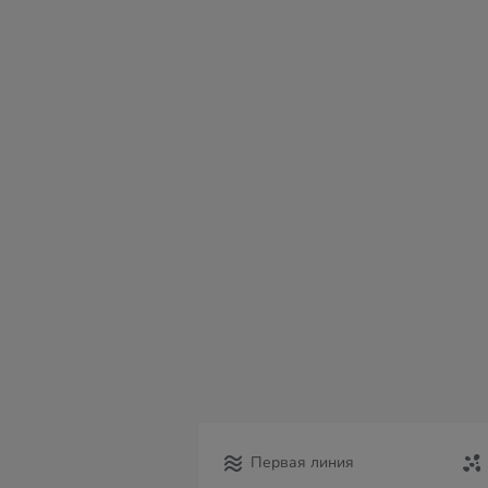
вс
пн
вт
ср
чт
пт
с
09
10
11
12
13
14
15
Первая линия