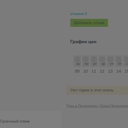
отзывов 0
Добавить отзыв
График цен
б
вс
пн
вт
ср
чт
пт
сб
вс
вс
пн
вт
ср
чт
пт
с
16
17
18
19
20
21
22
23
09
10
11
12
13
14
1
Август
Нет туров в этот отель
Туры в Пелопоннес
Отели Пелопонн
Галечный пляж