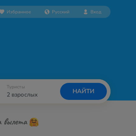
Избранное
Русский
Вход
Туристы
НАЙТИ
2 взрослых
а вылета