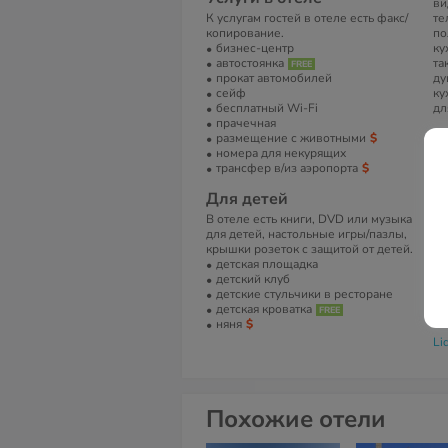
ви
К услугам гостей в отеле есть факс/
те
копирование.
по
бизнес-центр
ку
автостоянка
та
прокат автомобилей
ду
сейф
ку
бесплатный Wi-Fi
дл
прачечная
А
размещение с животными
номера для некурящих
Ми
трансфер в/из аэропорта
Ме
Для детей
Т
В отеле есть книги, DVD или музыка
(+
для детей, настольные игры/пазлы,
(+
крышки розеток с защитой от детей.
детская площадка
Е
детский клуб
me
детские стульчики в ресторане
детская кроватка
С
няня
Li
Похожие отели