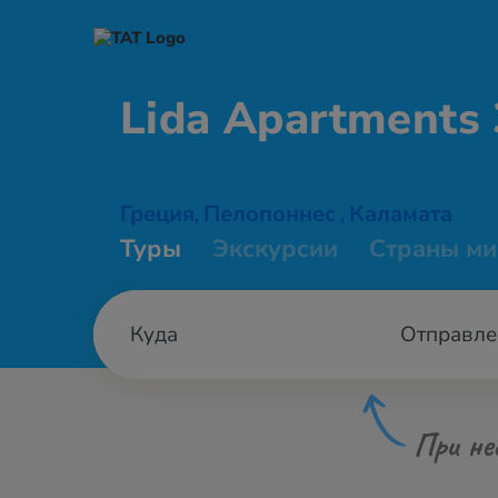
Lida
Apartments 
Греция
Пелопоннес
Каламата
,
,
Туры
Экскурсии
Страны ми
Отправле
При не