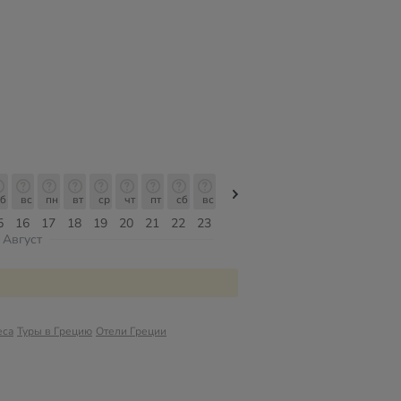
б
вс
пн
вт
ср
чт
пт
сб
вс
вс
пн
вт
ср
чт
пт
5
16
17
18
19
20
21
22
23
09
10
11
12
13
14
Август
еса
Туры в Грецию
Отели Греции