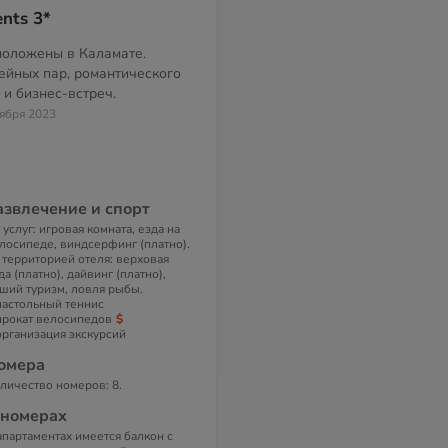
nts 3*
положены в Каламате.
ейных пар, романтического
 и бизнес-встреч.
тября 2023
азвлечение и спорт
 услуг: игровая комната, езда на
лосипеде, виндсерфинг (платно).
 территорией отеля: верховая
да (платно), дайвинг (платно),
ший туризм, ловля рыбы.
настольный теннис
прокат велосипедов
организация экскурсий
омера
личество номеров: 8.
 номерах
апартаментах имеется балкон с