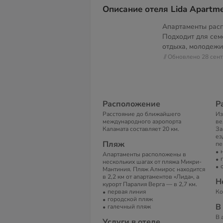
Описание отеля Lida Apartme
Апартаменты рас
Подходит для сем
отдыха, молодежи
// Обновлено 28 сен
Расположение
Р
Расстояние до ближайшего
Из
международного аэропорта
ве
Каламата составляет 20 км.
За
ез
Пляж
пе
Апартаменты расположены в
нескольких шагах от пляжа Микри-
Мантиния. Пляж Алмирос находится
в 2,2 км от апартаментов «Лида», а
Н
курорт Паралия Верга — в 2,7 км.
первая линия
Ко
городской пляж
В
галечный пляж
В 
Услуги в отеле