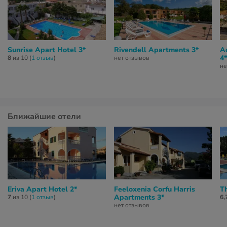
Sunrise Apart Hotel 3*
Rivendell Apartments 3*
Aq
4*
8
из 10 (
1 отзыв
)
нет отзывов
не
Ближайшие отели
Eriva Apart Hotel 2*
Feeloxenia Corfu Harris
Th
Apartments 3*
7
из 10 (
1 отзыв
)
6,
нет отзывов