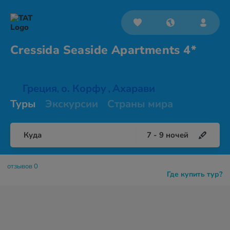
Cressida Seaside
Apartments 4*
Греция
о. Корфу
Ахарави
,
,
Туры
Экскурсии
Страны мира
Куда
7
-
9
ночей
отзывов 0
Где купить тур?