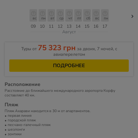
вс
пн
вт
ср
чт
пт
сб
вс
пн
09
10
11
12
13
14
15
16
17
Август
75 323 грн
Туры от
за двоих, 7 ночей, c
авиаперелетом
ПОДРОБНЕЕ
Расположение
Расстояние до ближайшего международного аэропорта Корфу
составляет 40 км.
Пляж
Пляж Ахарави находится в 30 м от апартаментов.
первая линия
городской пляж
песчано-галечный пляж
шезлонги
зонтики