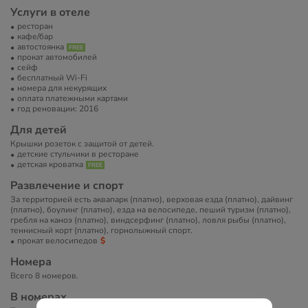
Услуги в отеле
ресторан
кафе/бар
автостоянка
прокат автомобилей
сейф
бесплатный Wi-Fi
номера для некурящих
оплата платежными картами
год реновации: 2016
Для детей
Крышки розеток с защитой от детей.
детские стульчики в ресторане
детская кроватка
Развлечение и спорт
За территорией есть аквапарк (платно), верховая езда (платно), дайвинг
(платно), боулинг (платно), езда на велосипеде, пеший туризм (платно),
гребля на каноэ (платно), виндсерфинг (платно), ловля рыбы (платно),
теннисный корт (платно), горнолыжный спорт.
прокат велосипедов
Номера
Всего 8 номеров.
В номерах