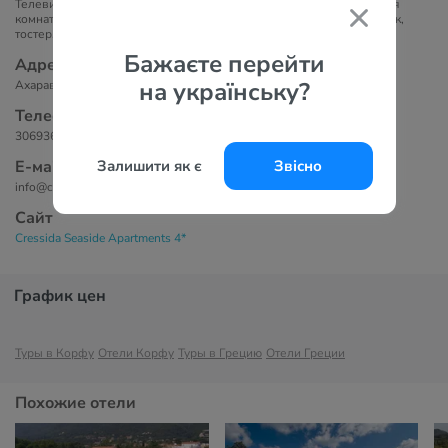
Телевизор с плоским экраном, радио, кондиционер, балкон, ванная
комната, фен и мини-кухня (холодильник, автомат для кофе, чайник,
тостер, микроволновая печь).
Бажаєте перейти
Адрес
на українську?
Ахарави — Корфу, 49100 Греция.
Телефоны
306936936964
Залишити як є
Звісно
Е-маil
info@cressida.gr
Сайт
Cressida Seaside Apartments 4*
График цен
Туры в Корфу
Отели Корфу
Туры в Грецию
Отели Греции
Похожие отели