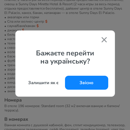
сквош в Sunny Days Mirette Hotel & Resort (2 часа игры за весь период
отдыха предоставляется бесплатно), дайвинг центр в отеле Sunny Days
El Palacio, каноэ, банан, катамаран — в отеле Sunny Days El Palacio.
аквапарк или горки
Спа или велнес-центр
сауна/баня/хамам
джакузи
бильярд
настольный теннис
теннисный корт
сквош
Бажаєте перейти
волейбол
баскетбольная площадка
на українську?
футбольное поле
тренажерный зал
аэробика
водные развлечения
дайвинг
Залишити як є
Звісно
виндсерфинг
диско-клуб
анимация
Номера
В отеле 196 номеров: Standard room (32 м2 включая ванную и балкон/
террасу).
В номерах
Ванная комната с душевой кабиной, фен, сплит кондиционер, телевизор,
спутниковое телевидение, сейф (бесплатно), телефон (платно), утюг (по