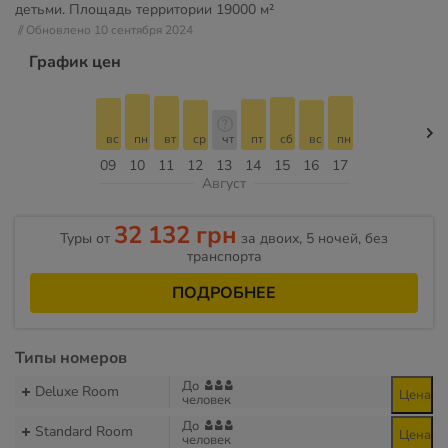
детьми. Площадь территории
19000 м²
// Обновлено 10 сентября 2024
График цен
вс
пн
вт
ср
чт
пт
сб
вс
пн
09
10
11
12
13
14
15
16
17
Август
32 132 грн
Туры от
за двоих, 5 ночей, без
транспорта
ПОДРОБНЕЕ
Типы номеров
До
Deluxe Room
Цена
человек
До
Standard Room
Цена
человек