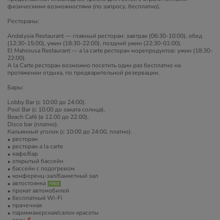
физическими возможностями (по запросу, бесплатно).
Рестораны:
Andalysia Restaurant — главный ресторан: завтрак (06:30-10:00), обед
(12:30-15:00), ужин (18:30-22:00), поздний ужин (22:30-01:00).
El Mahrousa Restaurant — a la carte ресторан морепродуктов: ужин (18:30-
22:00).
A la Carte ресторан возможно посетить один раз бесплатно на
протяжении отдыха, по предварительной резервации.
Бары:
Lobby Bar (с 10:00 до 24:00).
Pool Bar (с 10:00 до заката солнца).
Beach Café (в 12.00 до 22.00).
Disco bar (платно).
Кальянный уголок (с 10:00 до 24:00, платно).
ресторан
ресторан a la carte
кафе/бар
открытый бассейн
бассейн с подогревом
конференц-зал/банкетный зал
автостоянка
прокат автомобилей
бесплатный Wi-Fi
прачечная
парикмахерская/салон красоты