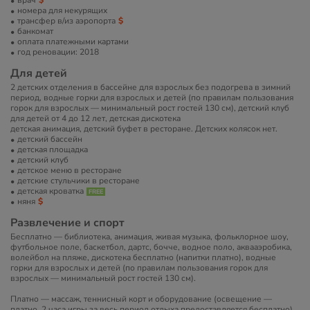
врач
номера для некурящих
трансфер в/из аэропорта
банкомат
оплата платежными картами
год реновации: 2018
Для детей
2 детских отделения в бассейне для взрослых без подогрева в зимний
период, водные горки для взрослых и детей (по правилам пользования
горок для взрослых — минимальный рост гостей 130 см), детский клуб
для детей от 4 до 12 лет, детская дискотека
детская анимация, детский буфет в ресторане. Детских колясок нет.
детский бассейн
детская площадка
детский клуб
детское меню в ресторане
детские стульчики в ресторане
детская кроватка
няня
Развлечение и спорт
Бесплатно — библиотека, анимация, живая музыка, фольклорное шоу,
футбольное поле, баскетбол, дартс, бочче, водное поло, аквааэробика,
волейбол на пляже, дискотека бесплатно (напитки платно), водные
горки для взрослых и детей (по правилам пользования горок для
взрослых — минимальный рост гостей 130 см).
Платно — массаж, теннисный корт и оборудование (освещение —
платно, 2 часа игры за весь период отдыха предоставляется бесплатно),