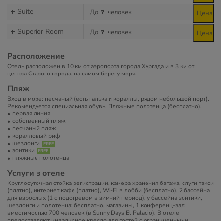
Suite
До
человек
Цена
Superior Room
До
человек
Цена
Расположение
Отель расположен в 10 км от аэропорта города Хургада и в 3 км от
центра Старого города, на самом берегу моря.
Пляж
Вход в море: песчаный (есть галька и кораллы, рядом небольшой порт).
Рекомендуется специальная обувь. Пляжные полотенца (бесплатно).
первая линия
собственный пляж
песчаный пляж
коралловый риф
шезлонги
зонтики
пляжные полотенца
Услуги в отеле
Круглосуточная стойка регистрации, камера хранения багажа, слуги такси
(платно), интернет кафе (платно), Wi-Fi в лобби (бесплатно), 2 бассейна
для взрослых (1 с подогревом в зимний период), у бассейна зонтики,
шезлонги и полотенца: бесплатно, магазины, 1 конференц-зал:
вместимостью 700 человек (в Sunny Days El Palacio). В отеле
предоставляют инвалидное кресло для гостей с ограниченными