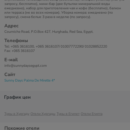
запросу, бесплатно), мини-бар (две бутылки минеральной воды
ежедневно), набор для приготовления чая и кофе (бесплатно), балкон
или терраса (не во всех номерах). Уборка номера: ежедневно (по
запросу), смена белья: 3 раза в неделю (по запросу).
Адрес
Courniche Road, P.O.Box 427, Hurghada, Red Sea, Egypt.
Телефоны
Tel: +065 3616100, +065 3616107/ 01007772290/ 01028852220
Fax: +065 3616107
Е-маil
info@sunnydaysegypt.com
Сайт
Sunny Days Palma De Mirette 4*
График цен
Туры в Хургаду
Отели Хургады
Туры в Египет
Отели Египта
Похожие отели