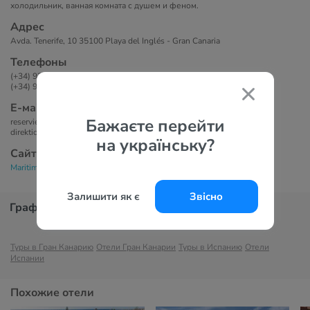
холодильник, ванная комната с душем и феном.
Адрес
Avda. Tenerife, 10 35100 Playa del Inglés - Gran Canaria
Телефоны
(+34) 928 762 365
(+34) 928 766 512
Е-маil
Бажаєте перейти
reservierung@maritimplaya.com
direktion@maritimplaya.com
на українську?
Сайт
Maritim Playa 3*
Залишити як є
Звісно
График цен
Туры в Гран Канарию
Отели Гран Канарии
Туры в Испанию
Отели
Испании
Похожие отели