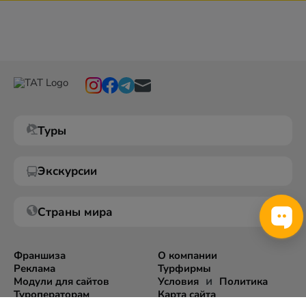
Туры
Экскурсии
Страны мира
Франшиза
О компании
Реклама
Турфирмы
и
Модули для сайтов
Условия
Политика
Туроператорам
Карта сайта