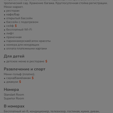
тропический сад. Хранение багажа. Круглосуточная стойка регистрации.
Мини-маркет.
ресторан
кафе/бар
открытый бассейн
бассейн с подогревом
сейф
бесплатный Wi-Fi
лифт
прачечная
парикмахерская/салон красоты
номера для некурящих
оплата платежными картами
Для детей
детское меню в ресторане
Развлечение и спорт
Мини-гольф (платно).
сауна/баня/хамам
джакузи
Номера
Standart Room
Superior Room
В номерах
Бесплатный wi-fi, кондиционер, телевизор, гостиная, кухня, диван,