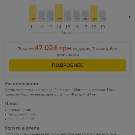
вт
ср
чт
пт
сб
вс
пн
вт
ср
11
12
13
14
15
16
17
18
19
Август
47 024 грн
Туры от
за двоих, 7 ночей, без
транспорта
ПОДРОБНЕЕ
Расположение
Отель расположен в городе Плайя дель Инглес на острове Гран-
Канария. Расстояние до эропорта Гран-Канария 24 км.
Пляж
первая линия
городской пляж
песчаный пляж
Услуги в отеле
Открытый панорамный бассейн, терраса для загара с шезлонгами,