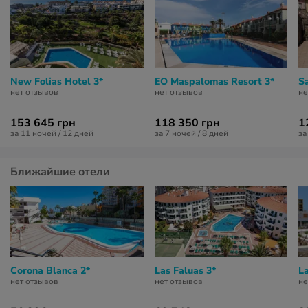
New Folias Hotel 3*
EO Maspalomas Resort 3*
Sa
нет отзывов
нет отзывов
не
153 645 грн
118 350 грн
1
за 11 ночей / 12 дней
за 7 ночей / 8 дней
за
Ближайшие отели
Corona Blanca 2*
Las Faluas 3*
L
нет отзывов
нет отзывов
не