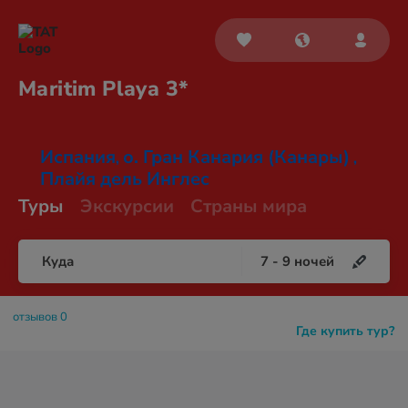
Maritim
Playa 3*
Испания
о. Гран Канария (Канары)
,
,
Плайя дель Инглес
Туры
Экскурсии
Страны мира
Куда
7
-
9
ночей
отзывов 0
Где купить тур?