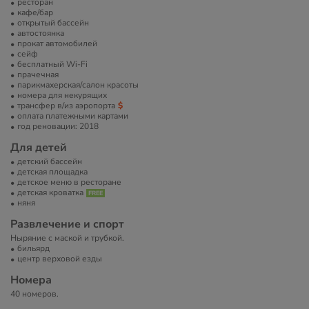
ресторан
кафе/бар
открытый бассейн
автостоянка
прокат автомобилей
сейф
бесплатный Wi-Fi
прачечная
парикмахерская/салон красоты
номера для некурящих
трансфер в/из аэропорта
оплата платежными картами
год реновации: 2018
Для детей
детский бассейн
детская площадка
детское меню в ресторане
детская кроватка
няня
Развлечение и спорт
Ныряние с маской и трубкой.
бильярд
центр верховой езды
Номера
40 номеров.