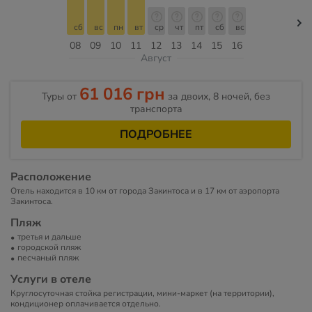
сб
вс
пн
вт
ср
чт
пт
сб
вс
08
09
10
11
12
13
14
15
16
Август
61 016 грн
Туры от
за двоих, 8 ночей, без
транспорта
ПОДРОБНЕЕ
Расположение
Отель находится в 10 км от города Закинтоса и в 17 км от аэропорта
Закинтоса.
Пляж
третья и дальше
городской пляж
песчаный пляж
Услуги в отеле
Круглосуточная стойка регистрации, мини-маркет (на территории),
кондиционер оплачивается отдельно.