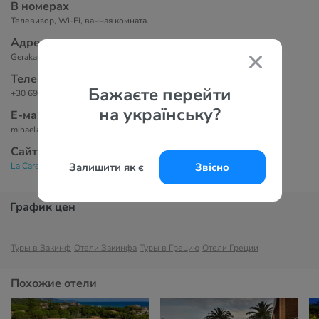
В номерах
Телевизор, Wi-Fi, ванная комната.
Адрес
Gerakariou-Katastariou, Alykanas, Zakynthos, Greece 29090
Телефоны
Бажаєте перейти
+30 699 648 6379
на українську?
Е-маil
mihaelamouzakis@yahoo.com
Сайт
La Caretta Hotel 4*
Залишити як є
Звісно
График цен
Туры в Закинф
Отели Закинфа
Туры в Грецию
Отели Греции
Похожие отели