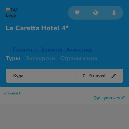
La Caretta
Hotel 4*
Греция
о. Закинф
Аликанас
,
,
Туры
Экскурсии
Страны мира
Куда
7
-
9
ночей
отзывов 0
Где купить тур?