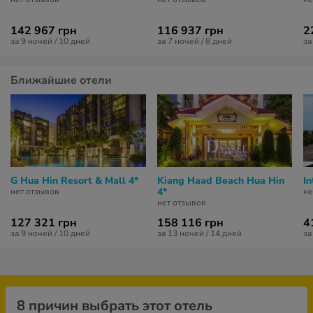
142 967 грн
116 937 грн
2
за 9 ночей / 10 дней
за 7 ночей / 8 дней
за
Ближайшие отели
G Hua Hin Resort & Mall 4*
Kiang Haad Beach Hua Hin
In
4*
нет отзывов
не
нет отзывов
127 321 грн
158 116 грн
4
за 9 ночей / 10 дней
за 13 ночей / 14 дней
за
8 причин выбрать этот отель