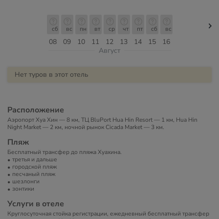
сб
вс
пн
вт
ср
чт
пт
сб
вс
08
09
10
11
12
13
14
15
16
Август
Нет туров в этот отель
Расположение
Аэропорт Хуа Хин — 8 км, ТЦ BluPort Hua Hin Resort — 1 км, Hua Hin
Night Market — 2 км, ночной рынок Cicada Market — 3 км.
Пляж
Бесплатный трансфер до пляжа Хуахина.
третья и дальше
городской пляж
песчаный пляж
шезлонги
зонтики
Услуги в отеле
Круглосуточная стойка регистрации, ежедневный бесплатный трансфер