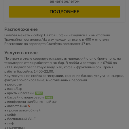
авиаперелетом
ПОДРОБНЕЕ
Расположение
Голубая мечеть и собор Святой Софии находятся в 2 км от отеля.
Трамвайная остановка Aksaray находится всего в 400 м от отеля.
Расстояние до аэропорта Стамбула составляет 47 км.
Услуги в отеле
По утрам в отеле сервируется завтрак «шведский стол». Кроме того, на
территории отеля работает снэк-бар. В лобби и ресторане с 07:00 до
21:00 подают бесплатную воду, чай, кофе и фруктовый сок. Время
работы бассейна: 14.00-22.00.
Круглосуточная стойка регистрации, хранение багажа, услуги консьержа,
факс/ксерокопирование, многоязычный персонал.
ресторан
кафе/бар
крытый бассейн
бассейн с подогревом
конференц-зал/банкетный зал
автостоянка
прокат автомобилей
сейф
бесплатный Wi-Fi
лифт
прачечная