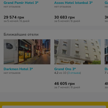
Grand Pamir Hotel 3*
Assos Hotel Istanbul 3*
G
нет отзывов
нет отзывов
не
29 574 грн
30 683 грн
3
за 5 ночей / 6 дней
за 5 ночей / 6 дней
за
Ближайшие отели
Darkmen Hotel 3*
Grand Ons 3*
D
нет отзывов
4,2
из 10 (
3 отзывa
)
7
и
46 605 грн
4
за 7 ночей / 8 дней
за