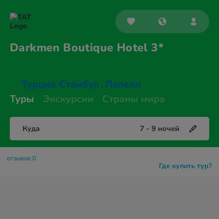
Darkmen Boutique
Hotel 3*
Турция
Стамбул
Лалели
,
,
Туры
Экскурсии
Страны мира
Куда
7
-
9
ночей
отзывов 0
Где купить тур?