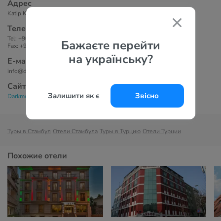
Адрес
Katip Kasım Mah. Hayriye Tüccarı Cad. No:28, Laleli, Стамбул, Турция
Телефоны
Tel: +90 (212) 458 03 75 / 458 13 75
Бажаєте перейти
Fax: +90 (212) 518 59 79
на українську?
Е-маil
info@darkmenboutiquehotel.com
Сайт
Залишити як є
Звісно
Darkmen Boutique Hotel 3*
Туры в Стамбул
Отели Стамбула
Туры в Турцию
Отели Турции
Похожие отели