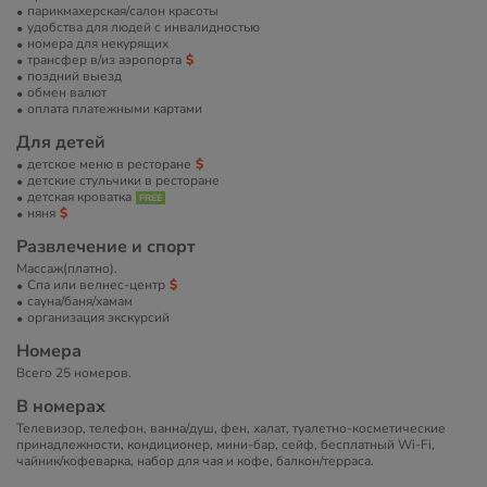
парикмахерская/салон красоты
удобства для людей с инвалидностью
номера для некурящих
трансфер в/из аэропорта
поздний выезд
обмен валют
оплата платежными картами
Для детей
детское меню в ресторане
детские стульчики в ресторане
детская кроватка
няня
Развлечение и спорт
Массаж(платно).
Спа или велнес-центр
сауна/баня/хамам
организация экскурсий
Номера
Всего 25 номеров.
В номерах
Телевизор, телефон, ванна/душ, фен, халат, туалетно-косметические
принадлежности, кондиционер, мини-бар, сейф, бесплатный Wi-Fi,
чайник/кофеварка, набор для чая и кофе, балкон/терраса.