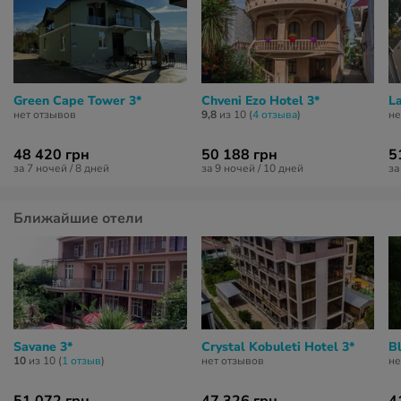
Green Cape Tower 3*
Chveni Ezo Hotel 3*
La
нет отзывов
9,8
из 10 (
4 отзывa
)
не
48 420 грн
50 188 грн
5
за 7 ночей / 8 дней
за 9 ночей / 10 дней
за
Ближайшие отели
Savane 3*
Crystal Kobuleti Hotel 3*
B
10
из 10 (
1 отзыв
)
нет отзывов
не