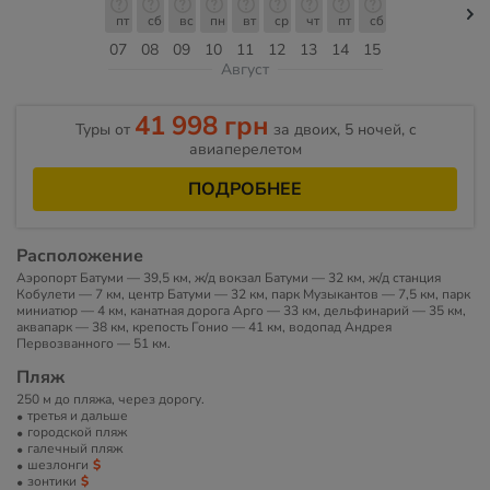
пт
сб
вс
пн
вт
ср
чт
пт
сб
07
08
09
10
11
12
13
14
15
Август
41 998 грн
Туры от
за двоих, 5 ночей, c
авиаперелетом
ПОДРОБНЕЕ
Расположение
Аэропорт Батуми — 39,5 км, ж/д вокзал Батуми — 32 км, ж/д станция
Кобулети — 7 км, центр Батуми — 32 км, парк Музыкантов — 7,5 км, парк
миниатюр — 4 км, канатная дорога Арго — 33 км, дельфинарий — 35 км,
аквапарк — 38 км, крепость Гонио — 41 км, водопад Андрея
Первозванного — 51 км.
Пляж
250 м до пляжа, через дорогу.
третья и дальше
городской пляж
галечный пляж
шезлонги
зонтики