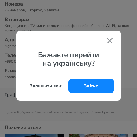
Номера
26 номеров, 1 корпус, 5 этажей.
В номерах
Кондиционер, TV, мини-холодильник, фен, сейф, балкон, Wi-Fi, ванная
комната, туалет.
Адрес
Aghmashenebeli Street 784, Кобулети, Грузия 6200
Бажаєте перейти
Телефоны
на українську?
+995 557 36 02 02
Е-маil
hotelnobilishall@gmail.com
Залишити як є
Звісно
График цен
Туры в Кобулети
Отели Кобулети
Туры в Грузию
Отели Грузии
Похожие отели