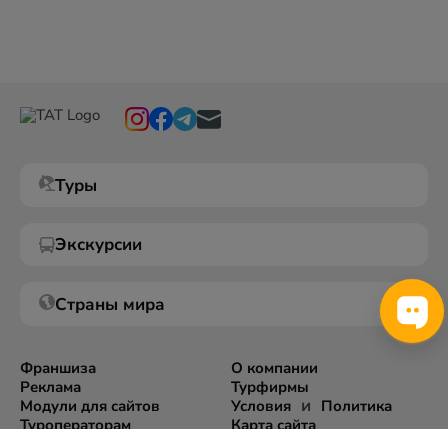
Туры
Экскурсии
Страны мира
Франшиза
О компании
Реклама
Турфирмы
и
Модули для сайтов
Условия
Политика
Туроператорам
Карта сайта
Экспорт информации