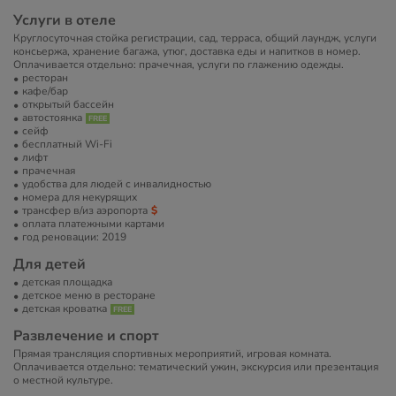
Услуги в отеле
Круглосуточная стойка регистрации, сад, терраса, общий лаундж, услуги
консьержа, хранение багажа, утюг, доставка еды и напитков в номер.
Оплачивается отдельно: прачечная, услуги по глажению одежды.
ресторан
кафе/бар
открытый бассейн
автостоянка
сейф
бесплатный Wi-Fi
лифт
прачечная
удобства для людей с инвалидностью
номера для некурящих
трансфер в/из аэропорта
оплата платежными картами
год реновации: 2019
Для детей
детская площадка
детское меню в ресторане
детская кроватка
Развлечение и спорт
Прямая трансляция спортивных мероприятий, игровая комната.
Оплачивается отдельно: тематический ужин, экскурсия или презентация
о местной культуре.