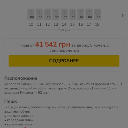
пн
вт
ср
чт
пт
сб
вс
пн
вт
10
11
12
13
14
15
16
17
18
Август
41 542 грн
Туры от
за двоих, 5 ночей, c
авиаперелетом
ПОДРОБНЕЕ
Расположение
Аэропорт Батуми — 5 км, ж/д вокзал — 7,5 км, канатная дорога Арго — 3
км, дельфинарий — 500 м, аквапарк — 2 км, крепость Гонио — 11 км,
аэропорт Кутаиси — 92 км.
Пляж
300 м до пляжа, пологий спуск к морю, гравийное дно, рекомендуется
защитная обувь
третья и дальше
городской пляж
галечный пляж