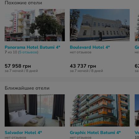
Похожие отели
Panorama Hotel Batumi 4*
Boulevard Hotel 4*
G
7
из 10 (
5 отзывов
)
нет отзывов
не
57 958 грн
43 737 грн
6
за 7 ночей / 8 дней
за 7 ночей / 8 дней
за
Ближайшие отели
Salvador Hotel 4*
Graphic Hotel Batumi 4*
V
нет отзывов
нет отзывов
10