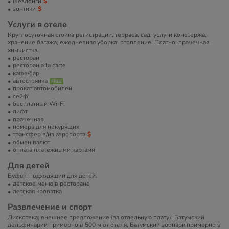
шезлонги
зонтики
Услуги в отеле
Круглосуточная стойка регистрации, терраса, сад, услуги консьержа,
хранение багажа, ежедневная уборка, отопление. Платно: прачечная,
химчистка.
ресторан
ресторан a la carte
кафе/бар
автостоянка
прокат автомобилей
сейф
бесплатный Wi-Fi
лифт
прачечная
номера для некурящих
трансфер в/из аэропорта
обмен валют
оплата платежными картами
Для детей
Буфет, подходящий для детей.
детское меню в ресторане
детская кроватка
Развлечение и спорт
Дискотека; внешнее предложение (за отдельную плату): Батумский
дельфинарий примерно в 500 м от отеля, Батумский зоопарк примерно в