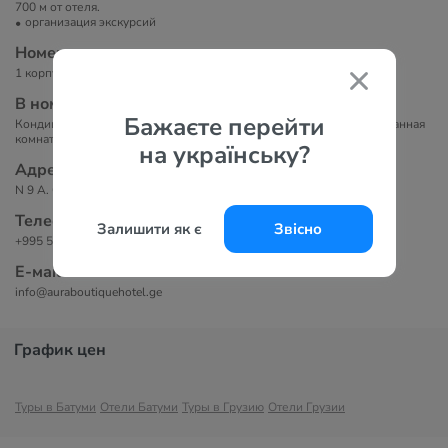
700 м от отеля.
организация экскурсий
Номера
1 корпус, 5 этажей, 30 номеров.
В номерах
Бажаєте перейти
Кондиционер, телевизор, мини-бар платно, сейф, Wi-Fi, чайник, ванная
комната, туалет.
на українську?
Адрес
N 9 A. Griboedov Street, 6000 Батуми, Грузия
Телефоны
Залишити як є
Звісно
+995 555 22 04 54
Е-маil
info@auraboutiquehotel.ge
График цен
Туры в Батуми
Отели Батуми
Туры в Грузию
Отели Грузии