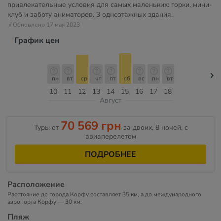
привлекательные условия для самых маленьких: горки, мини-
клуб и заботу аниматоров. 3 одноэтажных здания.
// Обновлено 17 мая 2023
График цен
пн
вт
ср
чт
пт
сб
вс
пн
вт
10
11
12
13
14
15
16
17
18
Август
70 569 грн
Туры от
за двоих, 8 ночей, c
авиаперелетом
ПОДРОБНЕЕ
Расположение
Расстояние до города Корфу составляет 35 км, а до международного
аэропорта Корфу — 30 км.
Пляж