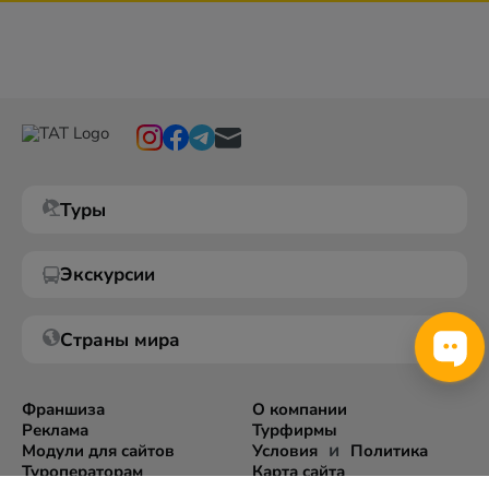
Туры
Экскурсии
Страны мира
Франшиза
О компании
Реклама
Турфирмы
и
Модули для сайтов
Условия
Политика
Туроператорам
Карта сайта