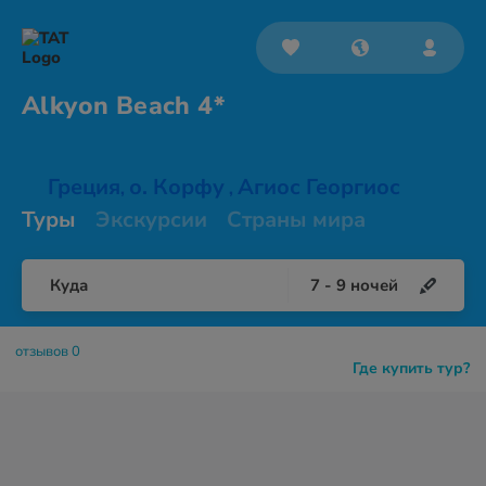
Alkyon
Beach 4*
Греция
о. Корфу
Агиос Георгиос
,
,
Туры
Экскурсии
Страны мира
Куда
7
-
9
ночей
отзывов 0
Где купить тур?