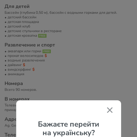
Для детей
Бассейн (глубина 0,50 м), бассейн с водными горками для детей.
детский бассейн
детская площадка
детский клуб
детские стульчики в ресторане
детская кроватка
Развлечение и спорт
аквапарк или горки
прокат велосипедов
водные развлечения
дайвинг
виндсерфинг
анимация
Номера
Всего 90 номеров.
В номерах
Телевизор, телефон, ванна/душ, фен, туалетно-косметические
принадлежности, кондиционер, мини-бар, балкон/терраса.
Адрес
Бажаєте перейти
Ag. Georgios Pagon 490 83, Corfu, Greece
на українську?
Телефоны