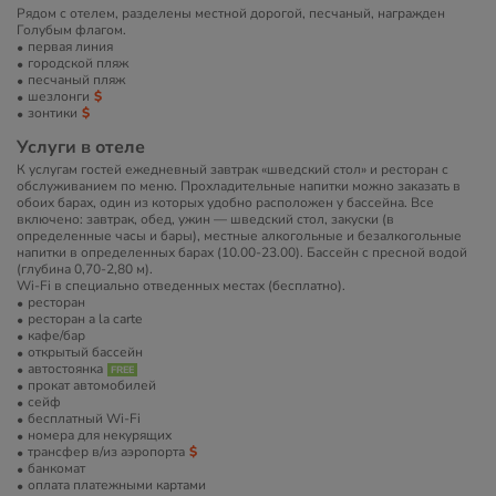
Рядом с отелем, разделены местной дорогой, песчаный, награжден
Голубым флагом.
первая линия
городской пляж
песчаный пляж
шезлонги
зонтики
Услуги в отеле
К услугам гостей ежедневный завтрак «шведский стол» и ресторан с
обслуживанием по меню. Прохладительные напитки можно заказать в
обоих барах, один из которых удобно расположен у бассейна. Все
включено: завтрак, обед, ужин — шведский стол, закуски (в
определенные часы и бары), местные алкогольные и безалкогольные
напитки в определенных барах (10.00-23.00). Бассейн с пресной водой
(глубина 0,70-2,80 м).
Wi-Fi в специально отведенных местах (бесплатно).
ресторан
ресторан a la carte
кафе/бар
открытый бассейн
автостоянка
прокат автомобилей
сейф
бесплатный Wi-Fi
номера для некурящих
трансфер в/из аэропорта
банкомат
оплата платежными картами