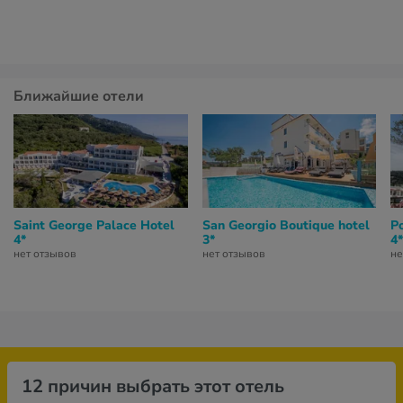
Ближайшие отели
Saint George Palace Hotel
San Georgio Boutique hotel
P
4*
3*
4*
нет отзывов
нет отзывов
не
12 причин выбрать этот отель