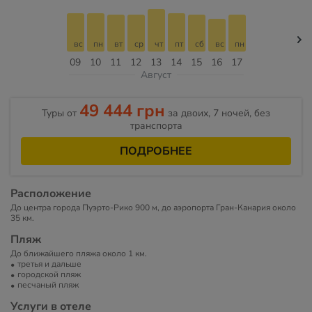
вс
пн
вт
ср
чт
пт
сб
вс
пн
09
10
11
12
13
14
15
16
17
Август
49 444 грн
Туры от
за двоих, 7 ночей, без
транспорта
ПОДРОБНЕЕ
Расположение
До центра города Пуэрто-Рико 900 м, до аэропорта Гран-Канария около
35 км.
Пляж
До ближайшего пляжа около 1 км.
третья и дальше
городской пляж
песчаный пляж
Услуги в отеле