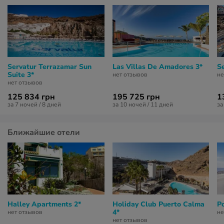
Servatur Terrazamar Sun
Las Villas De Amadores 3*
S
Suite 3*
нет отзывов
не
нет отзывов
125 834 грн
195 725 грн
1
за 7 ночей / 8 дней
за 10 ночей / 11 дней
за
Ближайшие отели
Halley Apartments 2*
Holiday Club Puerto Calma
P
4*
нет отзывов
не
нет отзывов