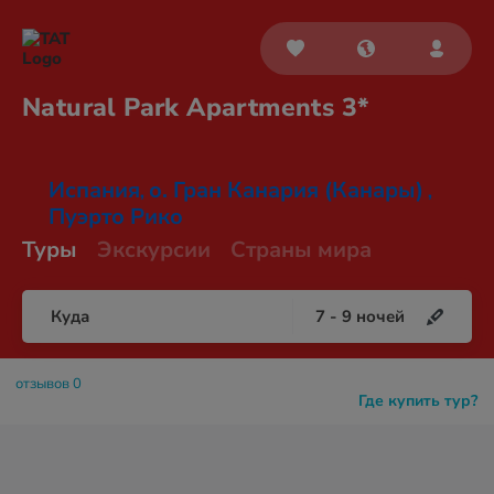
Natural Park
Apartments 3*
Испания
о. Гран Канария (Канары)
,
,
Пуэрто Рико
Туры
Экскурсии
Страны мира
Куда
7
-
9
ночей
отзывов 0
Где купить тур?