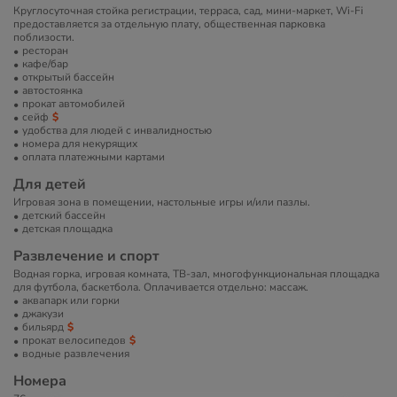
Круглосуточная стойка регистрации, терраса, сад, мини-маркет, Wi-Fi
предоставляется за отдельную плату, общественная парковка
поблизости.
ресторан
кафе/бар
открытый бассейн
автостоянка
прокат автомобилей
сейф
удобства для людей с инвалидностью
номера для некурящих
оплата платежными картами
Для детей
Игровая зона в помещении, настольные игры и/или пазлы.
детский бассейн
детская площадка
Развлечение и спорт
Водная горка, игровая комната, ТВ-зал, многофункциональная площадка
для футбола, баскетбола. Оплачивается отдельно: массаж.
аквапарк или горки
джакузи
бильярд
прокат велосипедов
водные развлечения
Номера