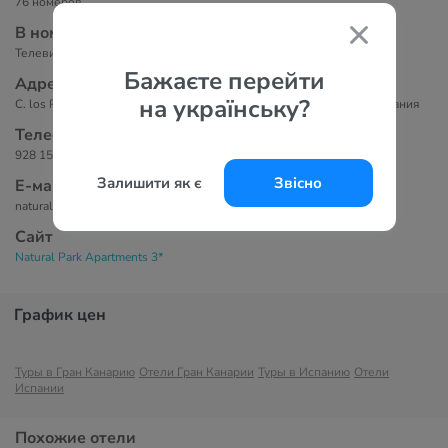
76 номеров.
В номерах
Телевизор, оборудованная кухня, ванная комната, туалет, сейф.
Бажаєте перейти
Адрес
на українську?
C. los Pechos, 5, 35130 Puerto Rico de Gran Canaria, Las Palmas, Испания
Телефоны
928 15 31 00
Залишити як є
Звісно
Е-маil
naturalpark@parquebali-naturalpark.com
Сайт
Natural Park Apartments 3*
График цен
Туры в Гран Канарию
Отели Гран Канарии
Туры в Испанию
Отели
Испании
Похожие отели