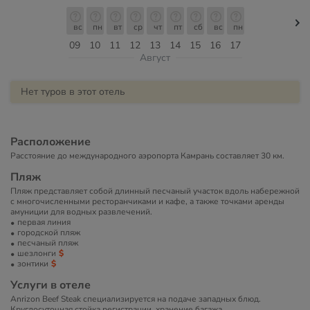
вс
пн
вт
ср
чт
пт
сб
вс
пн
09
10
11
12
13
14
15
16
17
Август
Нет туров в этот отель
Расположение
Расстояние до международного аэропорта Камрань составляет 30 км.
Пляж
Пляж представляет собой длинный песчаный участок вдоль набережной
с многочисленными ресторанчиками и кафе, а также точками аренды
амуниции для водных развлечений.
первая линия
городской пляж
песчаный пляж
шезлонги
зонтики
Услуги в отеле
Anrizon Beef Steak специализируется на подаче западных блюд.
Круглосуточная стойка регистрации, хранение багажа.