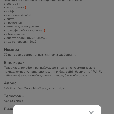
ресторан
автостоянка
сейф
бесплатный Wi-Fi
лифт
прачечная
номера для некурящих
трансфер в/из аэропорта
обмен валют
оплата платежными картами
год реновации: 2019
Номера
70 номеров с современным стилем и удобствами.
В номерах
Телевизор, телефон, ванна/душ, фен, туалетно-косметические
принадлежности, кондиционер, мини-бар, сейф, бесплатный Wi-Fi,
чайник/кофеварка, набор для чая и кофе, балкон/терраса.
Адрес
3-5 Pham Van Dong, Nha Trang, Khanh Hoa
Телефоны
090.919.3699
Е-маil