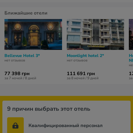
Ближайшие отели
Bellevue Hotel 3*
Moonlight hotel 2*
H
N
нет отзывов
нет отзывов
не
77 398 грн
111 691 грн
1
за 7 ночей / 8 дней
за 8 ночей / 9 дней
за
9 причин выбрать этот отель
Квалифицированный персонал