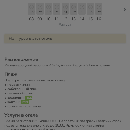
сб
вс
пн
вт
ср
чт
пт
сб
вс
08
09
10
11
12
13
14
15
16
Август
Нет туров в этот отель
Расположение
Международный аэропорт Абейд Амани Карум в 31 км от отеля.
Пляж
Отель расположен на частном пляже.
первая линия
собственный пляж
песчаный пляж
шезлонги
зонтики
пляжные полотенца
Услуги в отеле
Время регистрации: 14:00-00:00. Бесплатный завтрак «шведский стол»
подается ежедневно с 7:30 до 10:00. Круглосуточная стойка
регистрации, хранение багажа.