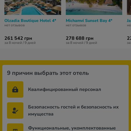
Olzadia Boutique Hotel 4*
Michamvi Sunset Bay 4*
Ja
нет отзывов
нет отзывов
не
261 542 грн
278 688 грн
2
за 8 ночей / 9 дней
за 8 ночей / 9 дней
за
9 причин выбрать этот отель
Квалифицированный персонал
Безопасность гостей и безопасность их
имущества
Функциональные, укомплектованные