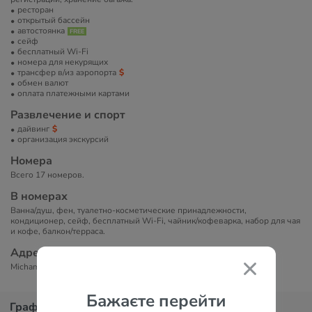
ресторан
открытый бассейн
автостоянка
сейф
бесплатный Wi-Fi
номера для некурящих
трансфер в/из аэропорта
обмен валют
оплата платежными картами
Развлечение и спорт
дайвинг
организация экскурсий
Номера
Всего 17 номеров.
В номерах
Ванна/душ, фен, туалетно-косметические принадлежности,
кондиционер, сейф, бесплатный Wi-Fi, чайник/кофеварка, набор для чая
и кофе, балкон/терраса.
Адрес
Michamvi, Tanzania, Мичамви, Объединенная Республика Танзания
Бажаєте перейти
График цен