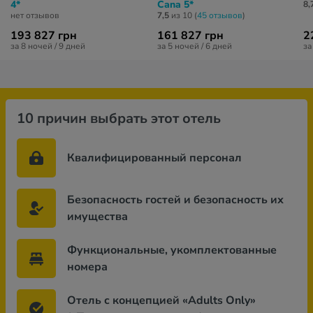
4*
Cana 5*
8,
нет отзывов
7,5
из 10 (
45 отзывов
)
193 827 грн
161 827 грн
2
за 8 ночей / 9 дней
за 5 ночей / 6 дней
за
10 причин выбрать этот отель
Квалифицированный персонал
Безопасность гостей и безопасность их
имущества
Функциональные, укомплектованные
номера
Отель с концепцией «Adults Only»