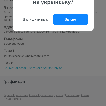
на українську?
компьютеры, местные и международные газеты.
В номерах
Телевизор, телефон, ванна/душ, фен, халат, туалетно-косметические
принадлежности, кондиционер, мини-бар, сейф, бесплатный Wi-Fi,
Залишити як є
Звісно
чайник/кофеварка, набор для чая и кофе, балкон/терраса.
Адрес
Carretera Cabeza de Toro, 23000, Punta Cana, La Altagracia
Телефоны
1 809 686 9898
Е-маil
adults.recepcion@belivehotels.com
Сайт
Be Live Collection Punta Cana Adults Only 5*
График цен
Туры в Пунта Кана
Отели Пунта Кана
Туры в Доминикану
Отели
Доминиканы