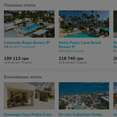
Похожие отели
Catalonia Royal Bavaro 5*
Melia Punta Cana Beach
R
Resort 5*
R
7,6
из 10 (
7 отзывов
)
1
из 10 (
1 отзыв
)
3
и
199 113 грн
218 745 грн
2
за 8 ночей / 9 дней
за 8 ночей / 9 дней
за
Ближайшие отели
Sunscape Coco Punta Cana
Be Live Collection Punta
J