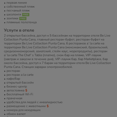
первая линия
собственный пляж
песчаный пляж
шезлонги
зонтики
пляжные полотенца
Услуги в отеле
2 открытых бассейна, доступ к 5 бассейнам на территории отеля Be Live
Collection Punta Cana, главный ресторан-буфет, ресторан-буфет на
территории Be Live Collection Punta Cana, 6 ресторанов a`la carte на
территории Be Live Collection Punta Cana (мексиканский, бразильский,
средиземноморский, азиатский, стейк-хаус, морепродукты), ресторан
a`la carte The Chef`s Table (платно), снэк-бар на пляже, VIP-лаунж
(завтрак и закуски в течение дня), VIP-лаунж бар, бар Marketplace, бар
около бассейна, доступ к 7 барам на территории отеля Be Live Collection
Punta Cana. Cтанция зарядки электромобилей.
ресторан
ресторан a la carte
кафе/бар
открытый бассейн
бизнес-центр
автостоянка
бесплатный Wi-Fi
прачечная
удобства для людей с инвалидностью
размещение с животными
номера для некурящих
обмен валют