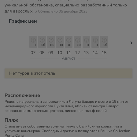
уникальной обстановке, специально разработанный только
для взрослых.
// Обновлено 05 декабря 2023
График цен
пт
сб
вс
пн
вт
ср
чт
пт
сб
07
08
09
10
11
12
13
14
15
Август
Нет туров в этот отель
Расположение
Рядом с натуральным заповедником Лагуна Баваро и всего в 15 мин от
международного аэропорта Пунта Кана, вблизи от центра Баваро:
основных коммерческих центров, дискотек и гольф полей.
Пляж
Отель имеет собственную зону на пляже с балийскими кроватями и
услугами консьержа. Свободный доступ к пляжу отеля Be Live Collection
Punta Cana.