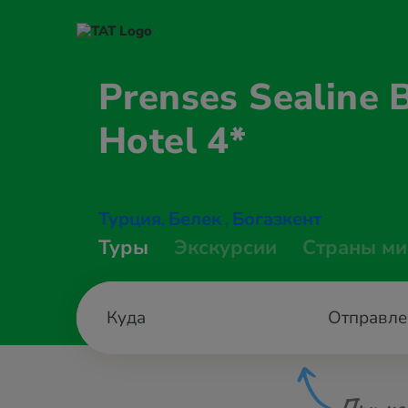
Prenses Sealine 
Hotel 4*
Турция
Белек
Богазкент
,
,
Туры
Экскурсии
Страны ми
Отправле
При не