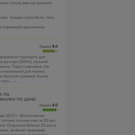
рився готель вже на зимовий
усом. Трошки сумні були, тому
ся справжній відпочинок.
8.0
Оценка
Прекрасно підходить для
о до моря (200м), міський
гальня. Поруч парковка. На
та маленький для малечі.
мі бунгало (доміки). Кухня
 гості
...
→
КАЛЕН ПО ЦЕНЕ/
9.0
Оценка
бре 2023 г. Впечатления
потому что мне уже за 50 лет,
ыха. Отдыхала больше 20 раз в
твием, зелёной природой,