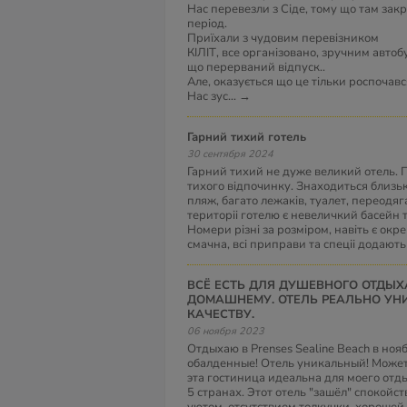
Нас перевезли з Сіде, тому що там зак
період.
Приїхали з чудовим перевізником
КІЛІТ, все організовано, зручним автоб
що перерваний відпуск..
Але, оказується що це тільки роспочав
Нас зус
...
→
Гарний тихий готель
30 сентября 2024
Гарний тихий не дуже великий отель. 
тихого відпочинку. Знаходиться близьк
пляж, багато лежаків, туалет, переодя
територіі готелю є невеличкий басейн 
Номери різні за розміром, навіть є окре
смачна, всі приправи та спеціі додають
ВСЁ ЕСТЬ ДЛЯ ДУШЕВНОГО ОТДЫХА ПО
ДОМАШНЕМУ. ОТЕЛЬ РЕАЛЬНО УНИ
КАЧЕСТВУ.
06 ноября 2023
Отдыхаю в Prenses Sealine Beach в ноя
обалденные! Отель уникальный! Может 
эта гостиница идеальна для моего отд
5 странах. Этот отель "зашёл" спокойс