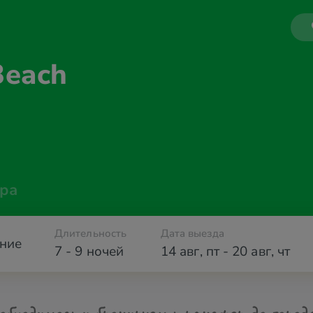
Beach
ра
Длительность
Дата выезда
ние
7 - 9 ночей
14 авг
,
пт
-
20 авг
,
чт
обходимости бронируем трансфер до город