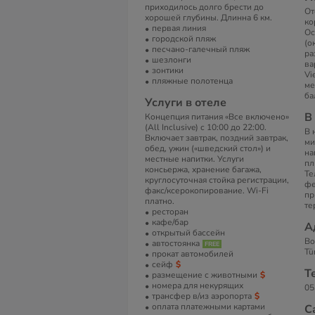
приходилось долго брести до
От
хорошей глубины. Длинна 6 км.
ко
первая линия
Ос
городской пляж
(о
песчано-галечный пляж
ра
шезлонги
ва
зонтики
Vi
пляжные полотенца
ме
ба
Услуги в отеле
В
Концепция питания «Все включено»
(All Inclusive) с 10:00 до 22:00.
В 
Включает завтрак, поздний завтрак,
ми
обед, ужин («шведский стол») и
на
местные напитки. Услуги
пл
консьержа, хранение багажа,
Те
круглосуточная стойка регистрации,
фе
факс/ксерокопирование. Wi-Fi
пр
платно.
те
ресторан
кафе/бар
А
открытый бассейн
Bo
автостоянка
Tü
прокат автомобилей
сейф
Т
размещение с животными
номера для некурящих
05
трансфер в/из аэропорта
оплата платежными картами
С