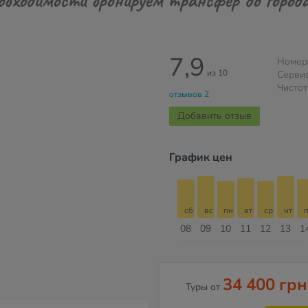
7,9
Номер
из 10
Серви
Чистот
отзывов 2
Добавить отзыв
График цен
сб
вс
пн
вт
ср
чт
пт
сб
сб
вс
пн
вт
ср
чт
п
15
16
17
18
19
20
21
22
08
09
10
11
12
13
1
Август
34 400 грн
Туры от