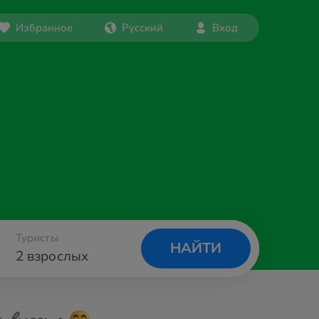
Избранное
Русский
Вход
Туристы
НАЙТИ
2 взрослых
а вылета