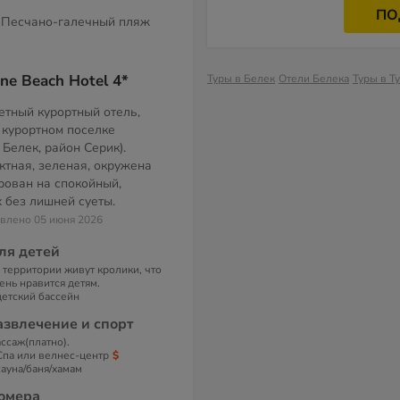
ПО
Песчано-галечный пляж
ne Beach Hotel 4*
Туры в Белек
Отели Белека
Туры в Т
тный курортный отель,
курортном поселке
 Белек, район Серик).
ктная, зеленая, окружена
рован на спокойный,
 без лишней суеты.
овлено 05 июня 2026
ля детей
 территории живут кролики, что
ень нравится детям.
детский бассейн
азвлечение и спорт
ссаж(платно).
Спа или велнес-центр
сауна/баня/хамам
омера