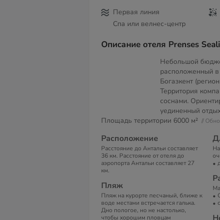
Первая линия
Спа или велнес-центр
Описание отеля Prenses Seali
Небольшой бюдже
расположенный в 
Богазкент (регион
Территория компа
соснами. Ориенти
уединенный отдых
Площадь территории
6000 м²
// Обн
Расположение
Д
Расстояние до Антальи составляет
На
36 км. Расстояние от отеля до
оч
аэропорта Антальи составляет 27
км.
Р
Пляж
Ма
Пляж на курорте песчаный, ближе к
воде местами встречается галька.
Дно пологое, но не настолько,
Н
чтобы хорошим пловцам