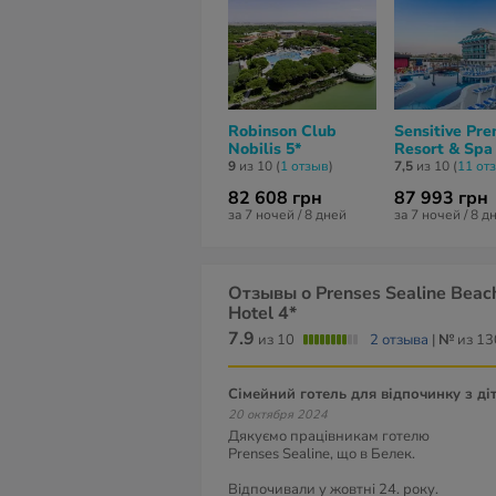
Robinson Club
Sensitive Pr
Nobilis 5*
Resort & Spa
9
из 10 (
1 отзыв
)
7,5
из 10 (
11 от
82 608 грн
87 993 грн
за 7 ночей / 8 дней
за 7 ночей / 8 д
Отзывы о Prenses Sealine Beac
Hotel 4*
7.9
из 10
2 отзыва
|
№
из 13
Сімейний готель для відпочинку з ді
20 октября 2024
Дякуємо працівникам готелю
Prenses Sealine, що в Белек.
Відпочивали у жовтні 24. року.