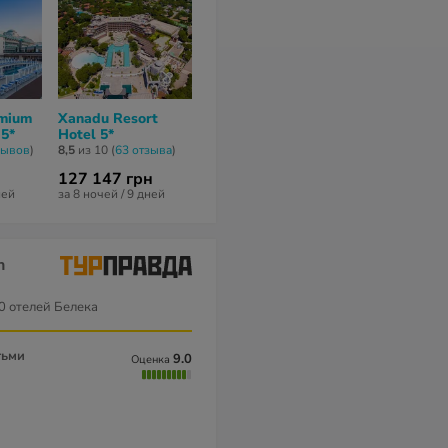
emium
Xanadu Resort
 5*
Hotel 5*
зывов
)
8,5
из 10 (
63 отзывa
)
127 147 грн
ней
за 8 ночей / 9 дней
h
0 отелей Белека
тьми
9.0
Оценка