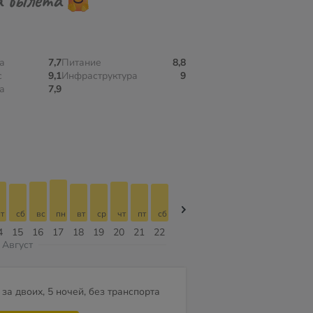
а
7,7
Питание
8,8
с
9,1
Инфраструктура
9
а
7,9
т
сб
вс
пн
вт
ср
чт
пт
сб
сб
вс
пн
вт
ср
чт
4
15
16
17
18
19
20
21
22
08
09
10
11
12
13
Август
за двоих, 5 ночей, без транспорта