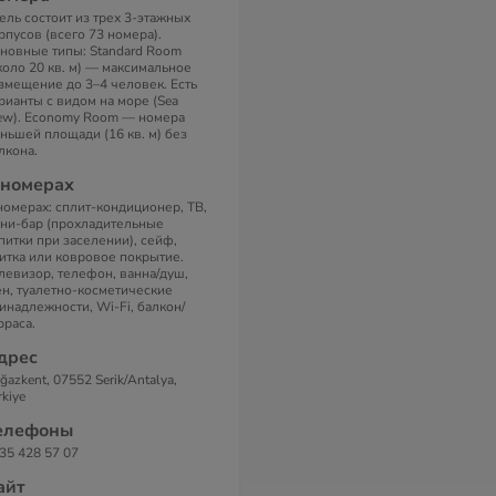
ель состоит из трех 3-этажных
рпусов (всего 73 номера).
новные типы: Standard Room
коло 20 кв. м) — максимальное
змещение до 3–4 человек. Есть
рианты с видом на море (Sea
ew). Economy Room — номера
ньшей площади (16 кв. м) без
лкона.
 номерах
номерах: сплит-кондиционер, ТВ,
ни-бар (прохладительные
питки при заселении), сейф,
итка или ковровое покрытие.
левизор, телефон, ванна/душ,
н, туалетно-косметические
инадлежности, Wi-Fi, балкон/
рраса.
дрес
ğazkent, 07552 Serik/Antalya,
rkiye
елефоны
35 428 57 07
айт