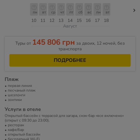
пн
вт
ср
чт
пт
сб
вс
пн
вт
10
11
12
13
14
15
16
17
18
Август
145 806 грн
Туры от
за двоих, 12 ночей, без
транспорта
ПОДРОБНЕЕ
Пляж
первая линия
песчаный пляж
шезлонги
зонтики
Услуги в отеле
Открытый бассейн с террасой для загара, снэк-бар «все включено»
(открыт с 09:30 до 23:00).
ресторан
кафе/бар
открытый бассейн
бесплатный Wi-Fi