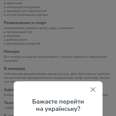
прачечная
номера для некурящих
трансфер в/из аэропорта
оплата платежными картами
Развлечение и спорт
Аквааэробика, дайвинг центр, дартс, снорклинг.
тренажерный зал
аэробика
рыбная ловля
организация экскурсий
Номера
Все номера оснащены телевизором с плоским экраном и кабельными
каналами.
В номерах
Собственная ванная комната, ванна или душ, фен, бесплатные туалетно-
косметические принадлежности, кондиционер, сейф, мини-бар, балкон
или терраса.
Адрес
Kaskazini - Unguja, North 'A' Nungwi Kendwa TZ, 1313, Tanzania Kendwa.
Бажаєте перейти
Телефоны
на українську?
+255626614758