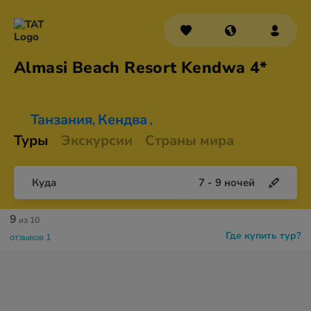
Almasi Beach Resort
Kendwa 4*
Танзания
Кендва
,
,
Туры
Экскурсии
Страны мира
Куда
7
-
9
ночей
9
из 10
Где купить тур?
отзывов 1