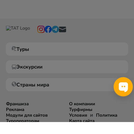
Туры
Экскурсии
Страны мира
Франшиза
О компании
Реклама
Турфирмы
и
Модули для сайтов
Условия
Политика
Туроператорам
Карта сайта
Экспорт информации