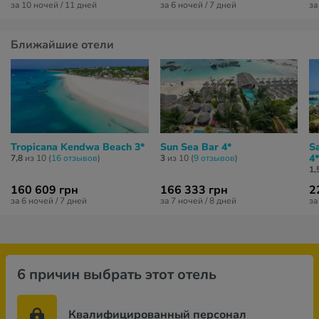
за 10 ночей / 11 дней
за 6 ночей / 7 дней
за
Ближайшие отели
Tropicana Kendwa Beach 3*
Sun Sea Bar 4*
S
4*
7,8
из 10 (
16 отзывов
)
3
из 10 (
9 отзывов
)
1,
160 609 грн
166 333 грн
2
за 6 ночей / 7 дней
за 7 ночей / 8 дней
за
6 причин выбрать этот отель
Квалифицированный персонал