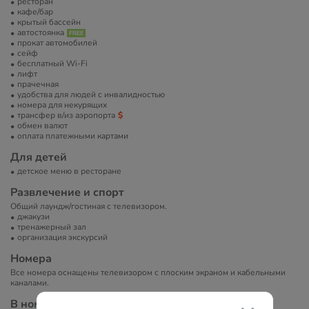
ресторан
кафе/бар
крытый бассейн
автостоянка
прокат автомобилей
сейф
бесплатный Wi-Fi
лифт
прачечная
удобства для людей с инвалидностью
номера для некурящих
трансфер в/из аэропорта
обмен валют
оплата платежными картами
Для детей
детское меню в ресторане
Развлечение и спорт
Общий лаундж/гостиная с телевизором.
джакузи
тренажерный зал
организация экскурсий
Номера
Все номера оснащены телевизором с плоским экраном и кабельными
каналами.
В номерах