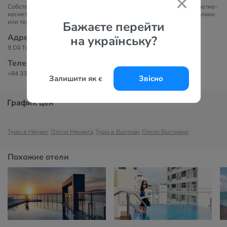
Собственная ванная комната, ванна или душ, фен, бесплатные туалетно-
косметические принадлежности, кондиционер, сейф, мини-бар, балкон
или терраса.
Бажаєте перейти
Адрес
на українську?
9 Dã Tượng, Нячанг, Вьетнам.
Телефоны
+84 336 321 300
Залишити як є
Звісно
График цен
Туры в Нячанг
Отели Нячанга
Туры в Вьетнам
Отели Вьетнама
Похожие отели