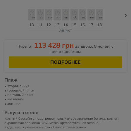
пн
вт
ср
чт
пт
сб
вс
пн
вт
10
11
12
13
14
15
16
17
18
Август
113 428 грн
Туры от
за двоих, 8 ночей, c
авиаперелетом
ПОДРОБНЕЕ
Пляж
вторая линия
городской пляж
песчаный пляж
шезлонги
зонтики
Услуги в отеле
Крытый бассейн с подогревом, сад, камера хранение багажа, крытая
охраняемая парковка, химчистка, круглосуточная охрана,
видеонаблюдение в местах общего пользования.