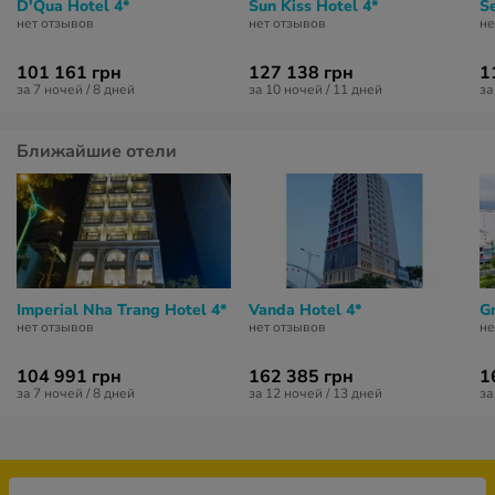
D'Qua Hotel 4*
Sun Kiss Hotel 4*
S
нет отзывов
нет отзывов
не
101 161 грн
127 138 грн
1
за 7 ночей / 8 дней
за 10 ночей / 11 дней
за
Ближайшие отели
Imperial Nha Trang Hotel 4*
Vanda Hotel 4*
G
нет отзывов
нет отзывов
не
104 991 грн
162 385 грн
1
за 7 ночей / 8 дней
за 12 ночей / 13 дней
за