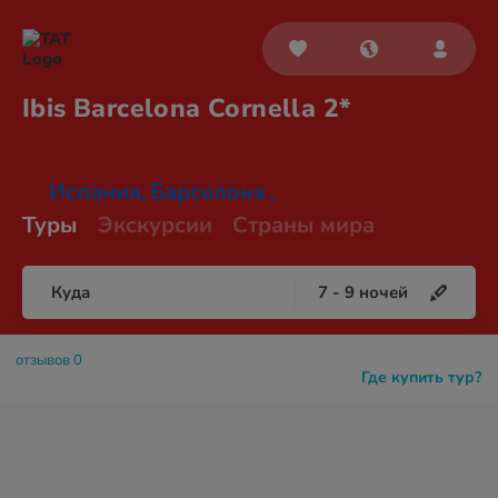
Ibis Barcelona
Cornella 2*
Испания
Барселона
,
,
Туры
Экскурсии
Страны мира
Куда
7
-
9
ночей
отзывов 0
Где купить тур?