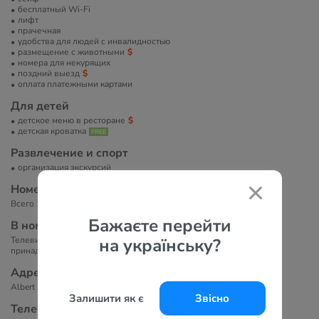
бесплатный Wi-Fi
лифт
прачечная
удобства для людей с инвалидностью
размещение с животными
номера для некурящих
поздний выезд
оплата платежными картами
Для детей
детское меню в ресторане
детская кроватка
Развлечение и спорт
организация экскурсий
Номера
Всего 122 номеров.
Бажаєте перейти
В номерах
на українську?
Телевизор, телефон, ванна/душ, фен, туалетно-косметические
принадлежности, кондиционер, бесплатный Wi-Fi.
Адрес
Albert Einstein, 53-55, 08940 Корнелья-де-Льобрегат, Испания
Залишити як є
Звісно
Телефоны