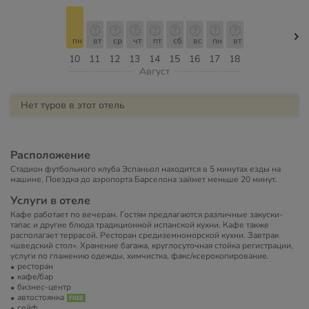
пн
вт
ср
чт
пт
сб
вс
пн
вт
10
11
12
13
14
15
16
17
18
Август
Нет туров в этот отель
Расположение
Стадион футбольного клуба Эспаньол находится в 5 минутах езды на
машине. Поездка до аэропорта Барселона займет меньше 20 минут.
Услуги в отеле
Кафе работает по вечерам. Гостям предлагаются различные закуски-
тапас и другие блюда традиционной испанской кухни. Кафе также
располагает террасой. Ресторан средиземноморской кухни. Завтрак
«шведский стол». Хранение багажа, круглосуточная стойка регистрации,
услуги по глажению одежды, химчистка, факс/ксерокопирование.
ресторан
кафе/бар
бизнес-центр
автостоянка
сейф