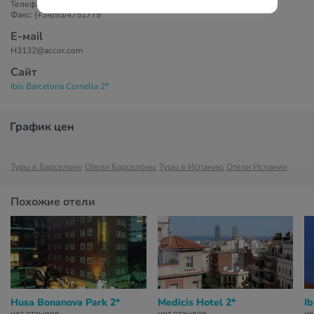
Телефон: +34934751777
Факс: (+34)93/4751779
Е-маil
H3132@accor.com
Сайт
Ibis Barcelona Cornella 2*
График цен
Туры в Барселону
Отели Барселоны
Туры в Испанию
Отели Испании
Похожие отели
Husa Bonanova Park 2*
Medicis Hotel 2*
Ib
нет отзывов
нет отзывов
не