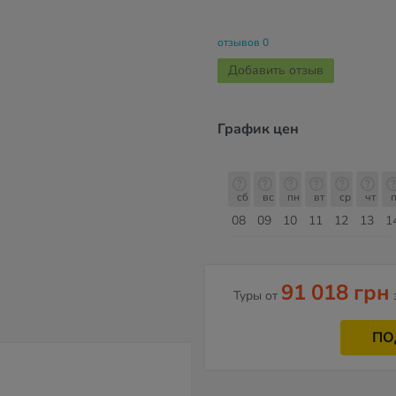
отзывов 0
Добавить отзыв
График цен
сб
вс
пн
вт
ср
чт
пт
сб
сб
вс
пн
вт
ср
чт
п
15
16
17
18
19
20
21
22
08
09
10
11
12
13
1
Август
91 018 грн
Туры от
ПО