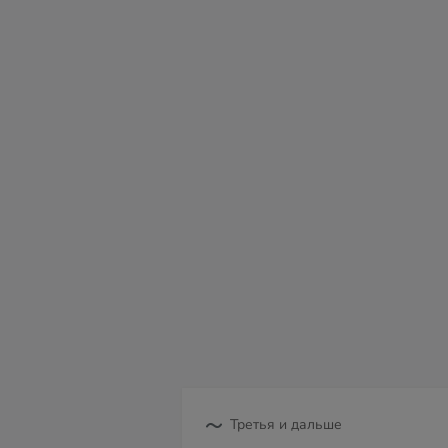
сб
вс
пн
вт
ср
чт
пт
08
09
10
11
12
13
14
Третья и дальше