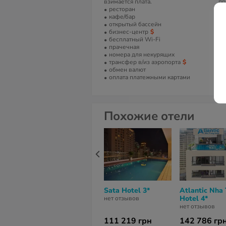
взимается плата.
пр
ресторан
А
кафе/бар
открытый бассейн
12
бизнес-центр
бесплатный Wi-Fi
Т
прачечная
+8
номера для некурящих
трансфер в/из аэропорта
обмен валют
оплата платежными картами
Похожие отели
Sata Hotel 3*
Atlantic Nha
Hotel 4*
нет отзывов
нет отзывов
111 219 грн
142 786 гр