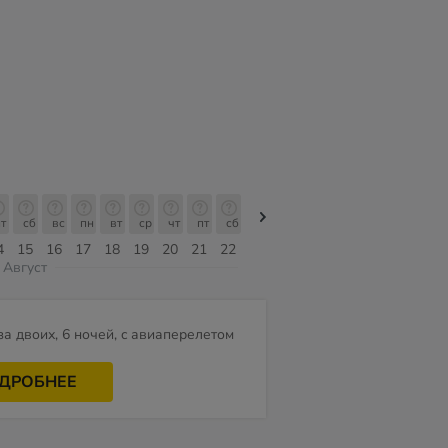
т
сб
вс
пн
вт
ср
чт
пт
сб
сб
вс
пн
вт
ср
чт
4
15
16
17
18
19
20
21
22
08
09
10
11
12
13
Август
за двоих, 6 ночей, c авиаперелетом
ДРОБНЕЕ