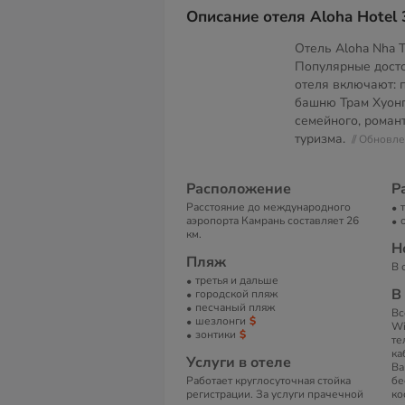
Описание отеля Aloha Hotel 
Отель Aloha Nha 
Популярные дост
отеля включают: 
башню Трам Хуонг
семейного, роман
туризма.
// Обновл
Расположение
Р
Расстояние до международного
аэропорта Камрань составляет 26
км.
Н
Пляж
В 
третья и дальше
В
городской пляж
песчаный пляж
Вс
шезлонги
Wi
зонтики
те
ка
Услуги в отеле
Ва
Работает круглосуточная стойка
бе
регистрации. За услуги прачечной
ко