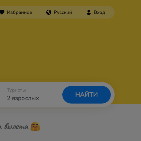
Избранное
Русский
Вход
Туристы
НАЙТИ
2 взрослых
а вылета