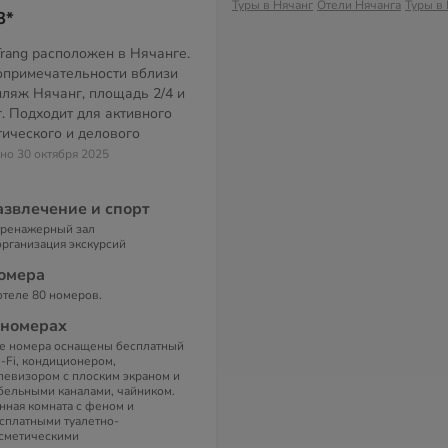
Туры в Нячанг
Отели Нячанга
Туры в
3*
Trang расположен в Нячанге.
опримечательности вблизи
пляж Нячанг, площадь 2/4 и
. Подходит для активного
тического и делового
ено 30 октября 2025
азвлечение и спорт
тренажерный зал
организация экскурсий
омера
отеле 80 номеров.
 номерах
е номера оснащены бесплатный
-Fi, кондиционером,
левизором с плоским экраном и
бельными каналами, чайником.
нная комната с феном и
сплатными туалетно-
сметическими