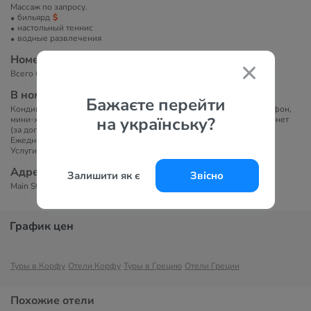
Массаж по запросу.
бильярд
настольный теннис
водные развлечения
Номера
Всего 60 номеров: Doubles SV (~30 кв.м).
В номерах
Бажаєте перейти
Кондиционер, спутниковое телевидение (российский канал), телефон,
на українську?
мини-холодильник, ванна/душ, фен, сейф (бесплатно), Wi-Fi интернет
(за доплату), балкон/терраса. Все номера с видом на море.
Ежедневная уборка номеров, смена белья – 2 раза в неделю
Услуги отеля:
Адрес
Залишити як є
Звісно
Main Street, Агиос-Иоаннис-Перист, 49100, Греция
График цен
Туры в Корфу
Отели Корфу
Туры в Грецию
Отели Греции
Похожие отели