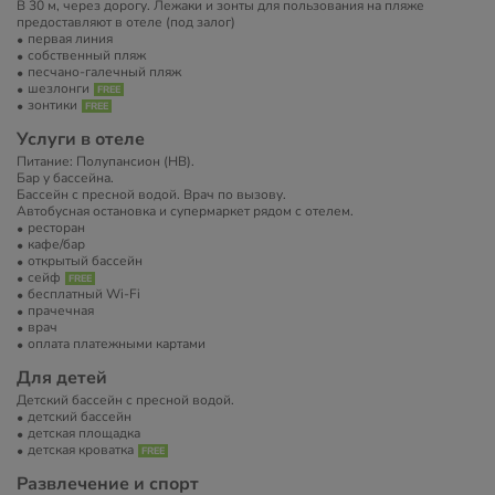
В 30 м, через дорогу. Лежаки и зонты для пользования на пляже
предоставляют в отеле (под залог)
первая линия
собственный пляж
песчано-галечный пляж
шезлонги
зонтики
Услуги в отеле
Питание: Полупансион (HB).
Бар у бассейна.
Бассейн с пресной водой. Врач по вызову.
Автобусная остановка и супермаркет рядом с отелем.
ресторан
кафе/бар
открытый бассейн
сейф
бесплатный Wi-Fi
прачечная
врач
оплата платежными картами
Для детей
Детский бассейн с пресной водой.
детский бассейн
детская площадка
детская кроватка
Развлечение и спорт