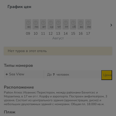
График цен
вс
пн
вт
ср
чт
пт
сб
вс
пн
09
10
11
12
13
14
15
16
17
Август
Нет туров в этот отель
Типы номеров
Sea View
До
человек
Цена
Расположение
Район Агиос Иоаннис Перистерон, между районами Бенитсес и
Мораитика, в 17 км от г. Корфу и аэропорта. Построен амфитеатром, 3
уровня. Состоит из центрального здания (администрация, диско) и
небольших двухэтажных зданий с номерами. Общая пл. 18.000 кв.м.
Пляж