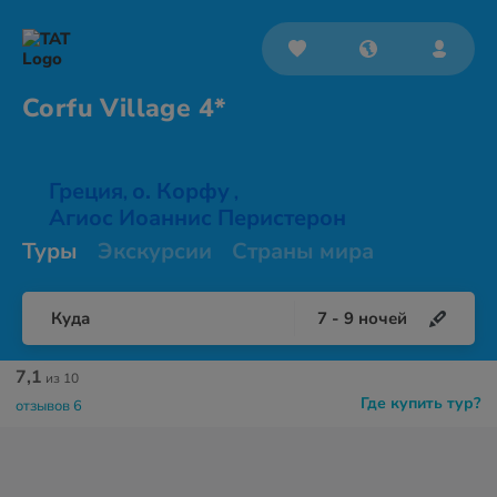
Corfu
Village 4*
Греция
о. Корфу
,
,
Агиос Иоаннис Перистерон
Туры
Экскурсии
Страны мира
Куда
7
-
9
ночей
7,1
из 10
Где купить тур?
отзывов 6