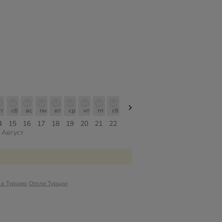
т
сб
вс
пн
вт
ср
чт
пт
сб
сб
вс
пн
вт
ср
чт
4
15
16
17
18
19
20
21
22
08
09
10
11
12
13
Август
 в Турцию
Отели Турции