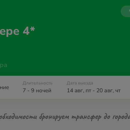
epe 4*
ра
Длительность
Дата выезда
ние
7 - 9 ночей
14 авг
,
пт
-
20 авг
,
чт
обходимости бронируем трансфер до город