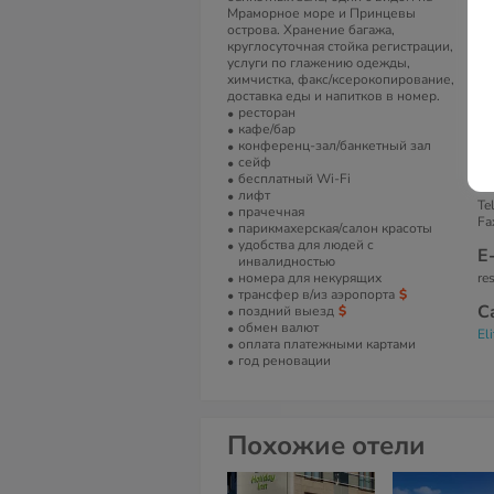
Те
Мраморное море и Принцевы
фе
острова. Хранение багажа,
пр
круглосуточная стойка регистрации,
ми
услуги по глажению одежды,
ча
химчистка, факс/ксерокопирование,
доставка еды и напитков в номер.
А
ресторан
кафе/бар
Pi
конференц-зал/банкетный зал
/ 
сейф
бесплатный Wi-Fi
Т
лифт
Te
прачечная
Fa
парикмахерская/салон красоты
удобства для людей с
Е
инвалидностью
номера для некурящих
re
трансфер в/из аэропорта
С
поздний выезд
обмен валют
El
оплата платежными картами
год реновации
Похожие отели