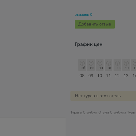
отзывов 0
Добавить отзыв
График цен
сб
вс
пн
вт
ср
чт
пт
сб
сб
вс
пн
вт
ср
чт
п
15
16
17
18
19
20
21
22
08
09
10
11
12
13
1
Август
Нет туров в этот отель
Туры в Стамбул
Отели Стамбула
Туры