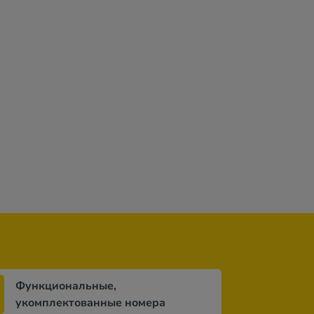
by
keci 4*
вa
)
Функциональные,
укомплектованные номера