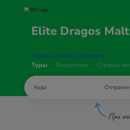
Elite Dragos
Malt
Турция
Стамбул
Малтепе
,
,
Туры
Экскурсии
Страны ми
Отправле
При не