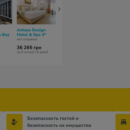
Antusa Design
Four Seasons Hotel
DoubleTree 
a Bay
Hotel & Spa 4*
Istanbul at
Hilton Hotel
Sultanahmet 5*
Istanbul - Sir
нет отзывов
нет отзывов
7
из 10 (
2 отзы
36 265 грн
за 5 ночей / 6 дней
Безопасность гостей и
безопасность их имущества