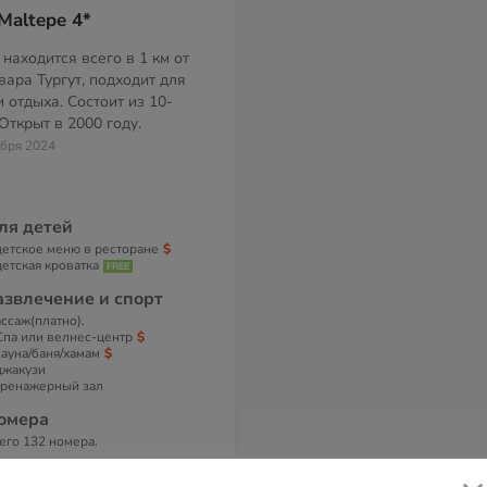
Maltepe 4*
 находится всего в 1 км от
ара Тургут, подходит для
 отдыха. Состоит из 10-
Открыт в 2000 году.
абря 2024
ля детей
детское меню в ресторане
детская кроватка
азвлечение и спорт
ссаж(платно).
Спа или велнес-центр
сауна/баня/хамам
джакузи
тренажерный зал
омера
его 132 номера.
 номерах