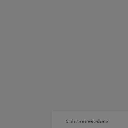
сб
вс
пн
вт
ср
чт
пт
08
09
10
11
12
13
14
Спа или велнес-центр