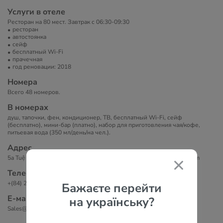
Услуги в отеле
Ресторан на 80 мест. Завтрак с 06:30-09:30
ресторан
автостоянка
сейф
бесплатный Wi-Fi
прачечная
год реновации: 2018
Номера
Всего 48 номеров.
В номерах
душ, тапочки, фен, кондиционер, ТВ, бесплатный Wi-Fi, сейф
(бесплатно), мини-бар (платно), набор для приготовления чая/кофе,
питьевая вода (350 мл/день/на чел.).
Адрес
5a Tuệ Tĩnh Lộc Thọ Thành phố Nha Trang Khánh Hòa 650000, Vietnam
Телефоны
+(84) 2586254949
Бажаєте перейти
Е-маil
на українську?
Sales@theswanhotel.com.vn