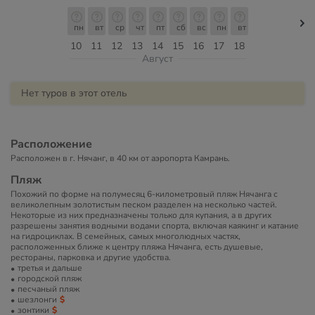
пн
вт
ср
чт
пт
сб
вс
пн
вт
10
11
12
13
14
15
16
17
18
Август
Нет туров в этот отель
Расположение
Расположен в г. Нячанг, в 40 км от аэропорта Камрань.
Пляж
Похожий по форме на полумесяц 6-километровый пляж Нячанга с
великолепным золотистым песком разделен на несколько частей.
Некоторые из них предназначены только для купания, а в других
разрешены занятия водными водами спорта, включая каякинг и катание
на гидроциклах. В семейных, самых многолюдных частях,
расположенных ближе к центру пляжа Нячанга, есть душевые,
рестораны, парковка и другие удобства.
третья и дальше
городской пляж
песчаный пляж
шезлонги
зонтики