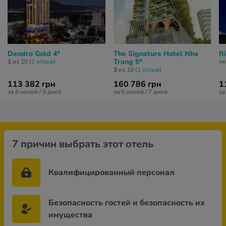
Dendro Gold 4*
The Signature Hotel Nha
Ri
Trang 5*
1
из 10 (
1 отзыв
)
не
3
из 10 (
1 отзыв
)
113 382 грн
160 786 грн
1
за 8 ночей / 9 дней
за 6 ночей / 7 дней
за
7 причин выбрать этот отель
Квалифицированный персонал
Безопасность гостей и безопасность их
имущества