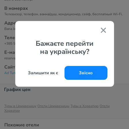
В номерах
Телевизор, телефон, ванна/душ, кондиционер, сейф, бесплатный Wi-Fi.
Адрес
Bana Jelačića 16, 51260 Crikvenica
Телефоны
Бажаєте перейти
+385 51 800 480
на українську?
Е-маil
reservations@jadran-crikvenica.hr
Сайт
Залишити як є
Звісно
Ad Turres Holiday Resort 3*
График цен
Туры в Цриквеницу
Отели Цриквеницы
Туры в Хорватию
Отели
Хорватии
Похожие отели