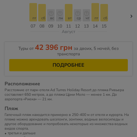
пт
сб
вс
пн
вт
ср
чт
пт
сб
07
08
09
10
11
12
13
14
15
Август
42 396 грн
Туры от
за двоих, 5 ночей, без
транспорта
ПОДРОБНЕЕ
Расположение
Расстояние от парк-отеля Ad Turres Holiday Resort до пляжа Ривьера
составляет 650 метров, а до пляжа Црни Моло — менее 1 км. До
аэропорта «Риека» — 21 км.
Пляж
Галечный пляж находится примерно в 250-400 м от отеля и курорта. На
пляже можно арендовать шезлонги, зонтики, водные велосипеды и
другое оборудование и попробовать некоторые из множества водных
видов спорта.
третья и дальше