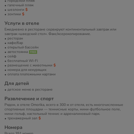
городской пляж
галечный пляж
шезлонги
зонтики
Услуги в отеле
Ежедневно в ресторане сервируют континентальный завтрак или
завтрак «шведский стол». Факс/ксерокопирование.
ресторан
кафе/бар
открытый бассейн
автостоянка
сейф
бесплатный Wi-Fi
размещение с животными
номера для некурящих
оплата платежными картами
Для детей
детское меню в ресторане
Развлечение и спорт
Рядом, в отеле Omorika, всего в 300 м от отеля, есть многочисленные
спортивные площадки — теннисные корты, мини-футбольное поле,
мини-гольф, настольный теннис и адреналиновый парк.
тренажерный зал
Номера
Всего 351 номер.