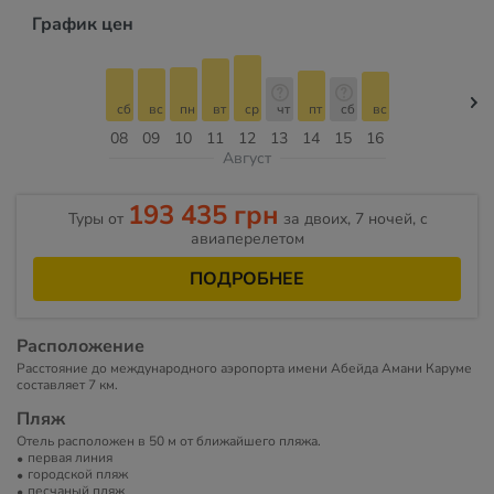
График цен
сб
вс
пн
вт
ср
чт
пт
сб
вс
08
09
10
11
12
13
14
15
16
Август
193 435 грн
Туры от
за двоих, 7 ночей, c
авиаперелетом
ПОДРОБНЕЕ
Расположение
Расстояние до международного аэропорта имени Абейда Амани Каруме
составляет 7 км.
Пляж
Отель расположен в 50 м от ближайшего пляжа.
первая линия
городской пляж
песчаный пляж