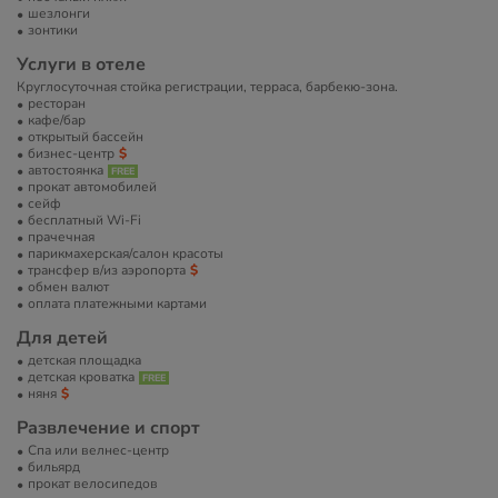
шезлонги
зонтики
Услуги в отеле
Круглосуточная стойка регистрации, терраса, барбекю-зона.
ресторан
кафе/бар
открытый бассейн
бизнес-центр
автостоянка
прокат автомобилей
сейф
бесплатный Wi-Fi
прачечная
парикмахерская/салон красоты
трансфер в/из аэропорта
обмен валют
оплата платежными картами
Для детей
детская площадка
детская кроватка
няня
Развлечение и спорт
Спа или велнес-центр
бильярд
прокат велосипедов