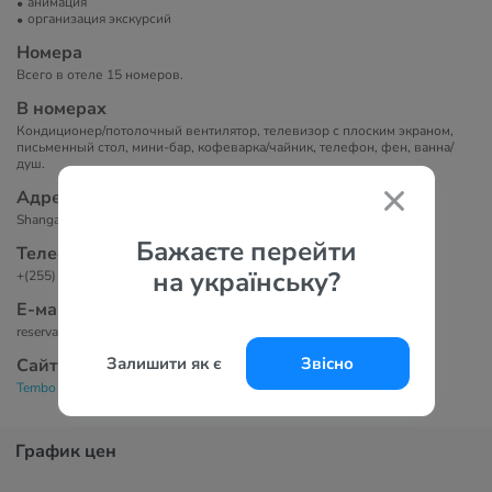
анимация
организация экскурсий
Номера
Всего в отеле 15 номеров.
В номерах
Кондиционер/потолочный вентилятор, телевизор с плоским экраном,
письменный стол, мини-бар, кофеварка/чайник, телефон, фен, ванна/
душ.
Адрес
Shangani, Занзибар, Танзания
Бажаєте перейти
Телефоны
на українську?
+(255) 777 413348
Е-маil
reservations@tembohotel.com
Залишити як є
Звісно
Сайт
Tembo Palace Hotel 4*
График цен