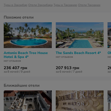
Туры в Занзибар
Отели Занзибара
Туры в Танзанию
Отели Танзании
Похожие отели
Antonio Beach Tree House
The Sands Beach Resort 4*
O
Hotel & Spa 4*
нет отзывов
не
нет отзывов
236 407 грн
207 913 грн
2
за 8 ночей / 9 дней
за 6 ночей / 7 дней
за
Ближайшие отели