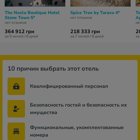
The Neela Boutique Hotel
Spice Tree by Turaco 4*
T
Stone Town 5*
A
нет отзывов
нет отзывов
не
364 912 грн
218 333 грн
2
за 5 ночей / 6 дней
за 7 ночей / 8 дней
за
10 причин выбрать этот отель
Квалифицированный персонал
Безопасность гостей и безопасность их
имущества
Функциональные, укомплектованные
номера