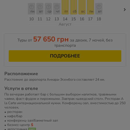
пн
вт
ср
чт
пт
сб
вс
пн
вт
10
11
12
13
14
15
16
17
18
Август
57 650 грн
Туры от
за двоих, 7 ночей, без
транспорта
ПОДРОБНЕЕ
Расположение
Расстояние до аэропорта Анкара-Эсенбога составляет 24 км.
Услуги в отеле
По вечерам работает бар с большим выбором напитков, травяными
чаями, фаст-фудом и пирожными. Завтрак «шведский стол». Ресторан A
la Carte интернациональной кухни. Конференц-зал, вместимостью до 250
человек.
ресторан
кафе/бар
конференц-зал/банкетный зал
бизнес-центр
автостоянка