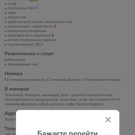
сейф
бесплатный Wi-Fi
лифт
прачечная
удобства для людей с инвалидностью
размещение с животными
номера для некурящих
трансфер в/из аэропорта
оплата платежными картами
год реновации: 2015
Развлечение и спорт
Библиотека.
тренажерный зал
Номера
52 стандартных номера, 12 номеров Делюкс и 8 семейных номеров.
В номерах
Телевизор, телефон, ванна/душ, фен, туалетно-косметические
принадлежности, кондиционер, мини-бар, сейф, бесплатный Wi-Fi,
чайник/кофеварка, набор для чая и кофе, балкон/терраса.
Адрес
Yeşilırmak Cad. No 14 Demirtepe - Ankara / Turkey
Телефоны
Бажаєте перейти
+90 312 229 29 77