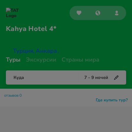
Kahya
Hotel 4*
Турция
Анкара
,
,
Туры
Экскурсии
Страны мира
Куда
7
-
9
ночей
отзывов 0
Где купить тур?