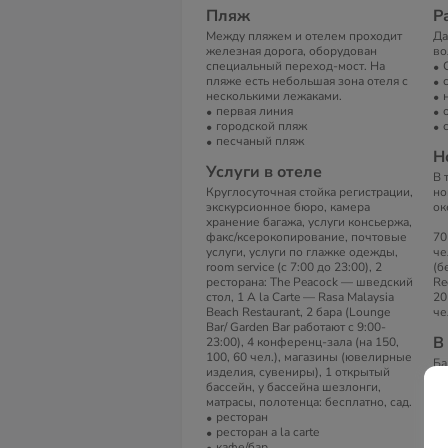
Пляж
Р
Между пляжем и отелем проходит
Да
железная дорога, оборудован
во
специальный переход-мост. На
пляже есть небольшая зона отеля с
несколькими лежаками.
первая линия
городской пляж
песчаный пляж
Н
Услуги в отеле
В 
Круглосуточная стойка регистрации,
но
экскурсионное бюро, камера
ок
хранение багажа, услуги консьержа,
факс/ксерокопирование, почтовые
70 Stan
услуги, услуги по глажке одежды,
че
room service (с 7:00 до 23:00), 2
(б
ресторана: The Peacock — шведский
Re
стол, 1 A la Carte — Rasa Malaysia
20 Delux
Beach Restaurant, 2 бара (Lounge
че
Bar/ Garden Bar работают с 9:00-
В
23:00), 4 конференц-зала (на 150,
100, 60 чел.), магазины (ювелирные
Ба
изделия, сувениры), 1 открытый
(б
бассейн, у бассейна шезлонги,
те
матрасы, полотенца: бесплатно, сад.
De
ресторан
за
ресторан a la carte
пр
кафе/бар