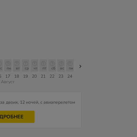
с
пн
вт
ср
чт
пт
сб
вс
пн
пн
вт
ср
чт
пт
сб
6
17
18
19
20
21
22
23
24
10
11
12
13
14
15
Август
за двоих, 12 ночей, c авиаперелетом
ДРОБНЕЕ