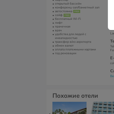
за
открытый бассейн
ку
конференц-зал/банкетный зал
фе
автостоянка
но
сейф
7:
бесплатный Wi-Fi
лифт
А
прачечная
36
врач
La
удобства для людей с
инвалидностью
Т
трансфер в/из аэропорта
обмен валют
Te
оплата платежными картами
Fa
год реновации
Е
co
С
Be
Похожие отели