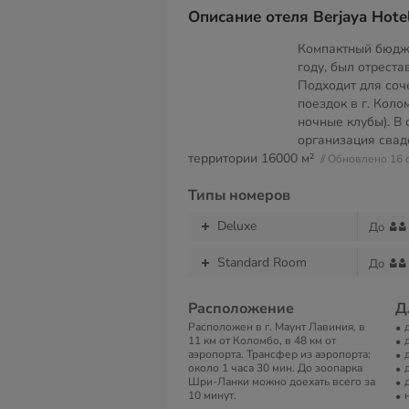
Описание отеля Berjaya Hote
Компактный бюдже
году, был отреста
Подходит для соч
поездок в г. Коло
ночные клубы). В
организация сва
территории
16000 м²
// Обновлено 16 
Типы номеров
Deluxe
До
Standard Room
До
Расположение
Д
Расположен в г. Маунт Лавиния, в
11 км от Коломбо, в 48 км от
аэропорта. Трансфер из аэропорта:
около 1 часа 30 мин. До зоопарка
Шри-Ланки можно доехать всего за
10 минут.