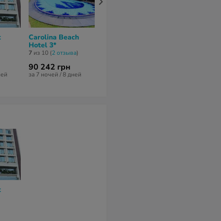
t
Carolina Beach
Camelot Beach
J Hotel 3*
Hotel 3*
Hotel 3*
нет отзывов
7
из 10 (
2 отзывa
)
7,4
из 10 (
5 отзывов
)
90 242 грн
127 857 грн
74 374 грн
ней
за 7 ночей / 8 дней
за 6 ночей / 7 дней
за 6 ночей / 7 
t