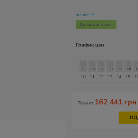
отзывов 0
Добавить отзыв
График цен
с
пн
вт
ср
чт
пт
сб
вс
пн
пн
вт
ср
чт
пт
сб
в
17
18
19
20
21
22
23
24
10
11
12
13
14
15
1
Август
162 441 грн
Туры от
ПО