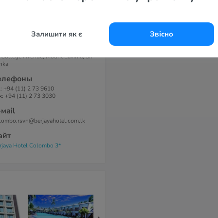
просу, платно), питьевая вода в
вшине бесплатно, ванна или душ,
н (только в Deluxe), уборка
мера: ежедневно, room service (с
00 до 23:00).
Залишити як є
Звісно
дрес
 College Avenue, Mount Lavinia, Sri
nka
елефоны
l: +94 (11) 2 73 9610
x: +94 (11) 2 73 3030
-маil
lombo.rsvn@berjayahotel.com.lk
айт
rjaya Hotel Colombo 3*