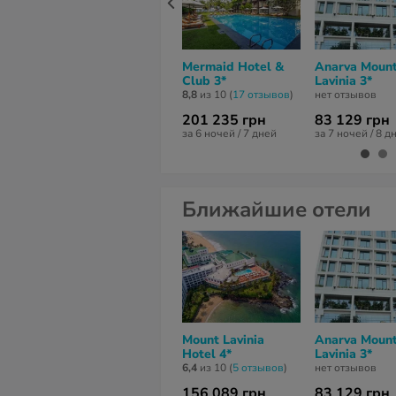
Mermaid Hotel &
Anarva Moun
Club 3*
Lavinia 3*
8,8
из 10 (
17 отзывов
)
нет отзывов
201 235 грн
83 129 грн
за 6 ночей / 7 дней
за 7 ночей / 8 д
Ближайшие отели
Mount Lavinia
Anarva Moun
Hotel 4*
Lavinia 3*
6,4
из 10 (
5 отзывов
)
нет отзывов
156 089 грн
83 129 грн