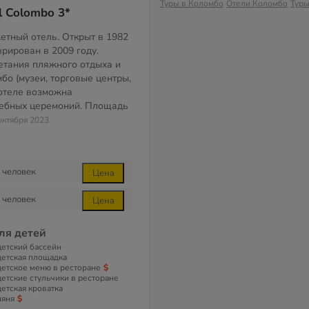
Туры в Коломбо
Отели Коломбо
Туры
l Colombo 3*
тный отель. Открыт в 1982
врирован в 2009 году.
етания пляжного отдыха и
мбо (музеи, торговые центры,
 отеле возможна
дебных церемоний. Площадь
октября 2023
человек
Цена
человек
Цена
ля детей
детский бассейн
детская площадка
детское меню в ресторане
детские стульчики в ресторане
детская кроватка
няня