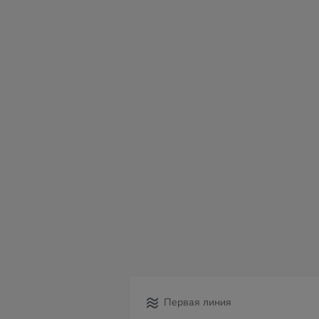
пн
вт
ср
чт
пт
сб
в
10
11
12
13
14
15
16
Первая линия