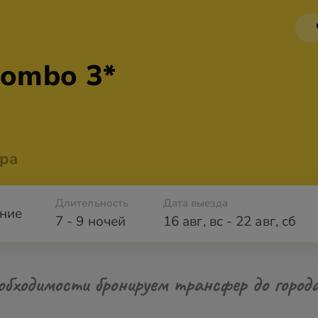
lombo 3*
ра
Длительность
Дата выезда
ние
7 - 9 ночей
16 авг
,
вс
-
22 авг
,
сб
обходимости бронируем трансфер до город