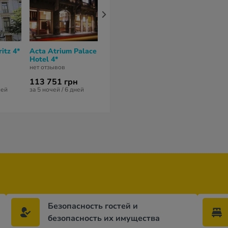
itz 4*
Acta Atrium Palace
ME Barcelona 5*
Roger de Llu
Hotel 4*
Hotel 4*
нет отзывов
нет отзывов
нет отзывов
113 751 грн
570 884 грн
246 638 гр
ней
за 5 ночей / 6 дней
за 7 ночей / 8 дней
за 7 ночей / 8 
Безопасность гостей и
безопасность их имущества