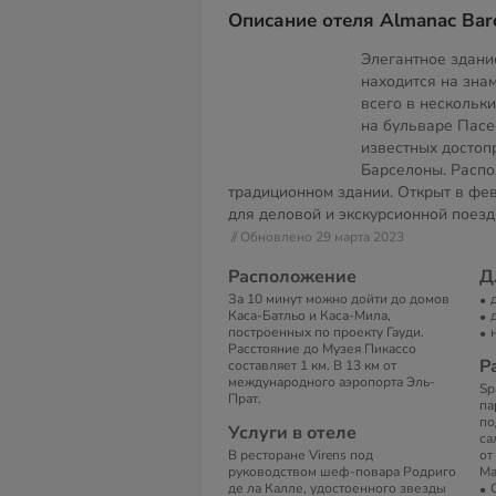
Описание отеля Almanac Barc
Элегантное здание
находится на зна
всего в нескольки
на бульваре Пасе
известных достоп
Барселоны. Распо
традиционном здании. Открыт в фев
для деловой и экскурсионной поезд
// Обновлено 29 марта 2023
Расположение
Д
За 10 минут можно дойти до домов
Каса-Батльо и Каса-Мила,
построенных по проекту Гауди.
Расстояние до Музея Пикассо
Р
составляет 1 км. В 13 км от
международного аэропорта Эль-
Sp
Прат.
па
по
Услуги в отеле
са
В ресторане Virens под
от
руководством шеф-повара Родриго
Ма
де ла Калле, удостоенного звезды