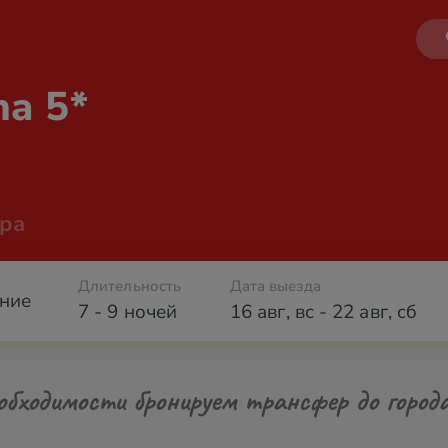
na 5*
ра
Длительность
Дата выезда
ние
7 - 9 ночей
16 авг
,
вс
-
22 авг
,
сб
обходимости бронируем трансфер до город