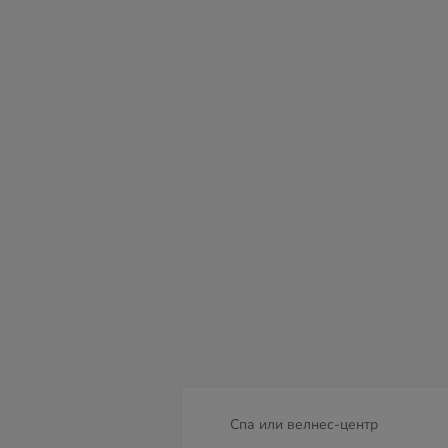
пн
вт
ср
чт
пт
сб
в
10
11
12
13
14
15
16
Спа или велнес-центр