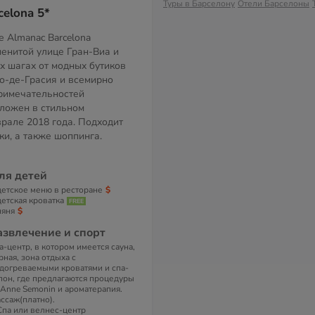
Туры в Барселону
Отели Барселоны
elona 5*
 Almanac Barcelona
менитой улице Гран-Виа и
х шагах от модных бутиков
о-де-Грасия и всемирно
римечательностей
ложен в стильном
рале 2018 года. Подходит
ки, а также шоппинга.
ля детей
детское меню в ресторане
детская кроватка
няня
азвлечение и спорт
a-центр, в котором имеется сауна,
рная, зона отдыха с
догреваемыми кроватями и спа-
лон, где предлагаются процедуры
 Anne Semonin и ароматерапия.
ссаж(платно).
Спа или велнес-центр