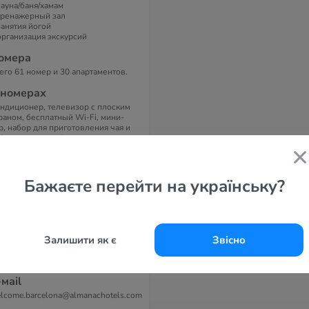
сауна/баня/хамам
тренажерный зал
занятия йогой
организация экскурсий
омера
его 61 номер и 30 апартаментов.
 номерах
ндиционер, телевизор с плоским
раном, бесплатный Wi-Fi, мини-
р, набор для приготовления чая и
фе, включая кофеварку
спрессо», в ванной комнате –
нна и/или ливневый душ, фен,
алетная косметика.
Бажаєте перейти на українську?
дрес
an Via de les Corts Catalanes 619-
1, Эшампле, 08007 Барселона,
пания
Залишити як є
Звісно
елефоны
4 93 0187000
-маil
lcome.barcelona@almanachotels.com