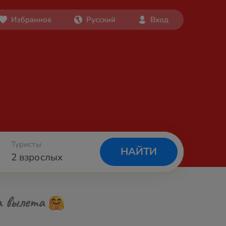
Избранное
Русский
Вход
Туристы
НАЙТИ
2 взрослых
а вылета