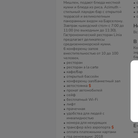
Мишлен, подают блюда местной
кухни и блюда из риса. Azimuth –
стильный лаундж-бар с открытой
террасой и великолепным
панорамным видом на Барселону.
Н
Завтрак «шведский стол» с 7:00 до
11:00 (по выходным до 11:30).
Вс
Гастрономический ресторан Línia
предлагает деликатесы
В
средиземноморской кухни.
Ко
6 конференц-залов
эк
вместительностью от 10 до 100
ба
человек.
ко
ресторан
«э
ресторан a la carte
ва
кафе/бар
ту
открытый бассейн
конференц-зал/банкетный зал
А
автостоянка
прокат автомобилей
Gr
сейф
62
бесплатный Wi-Fi
Ис
лифт
прачечная
Т
удобства для людей с
+3
инвалидностью
номера для некурящих
Е
трансфер в/из аэропорта
оплата платежными картами
we
год реновации: 2018