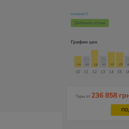
отзывов 0
Добавить отзыв
График цен
с
пн
вт
ср
чт
пт
сб
вс
пн
пн
вт
ср
чт
пт
сб
в
17
18
19
20
21
22
23
24
10
11
12
13
14
15
1
Август
236 858 гр
Туры от
ПО