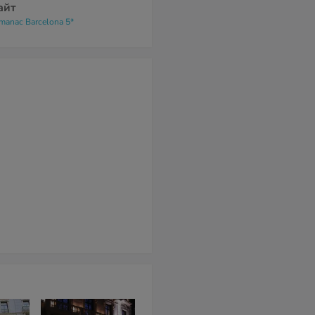
айт
manac Barcelona 5*