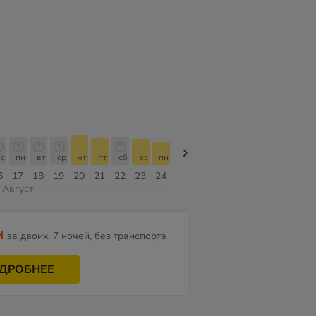
с
пн
вт
ср
чт
пт
сб
вс
пн
пн
вт
ср
чт
пт
сб
6
17
18
19
20
21
22
23
24
10
11
12
13
14
15
Август
н
за двоих, 7 ночей, без транспорта
ДРОБНЕЕ